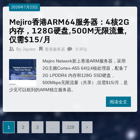
2026年7月23日
Mejiro香港ARM64服务器：4核2G
内存，128G硬盘,500M无限流量,
仅需$15/月
By
Jayden
香港服务器
0 评论
Mejiro Network新上香港ARM服务器，采用
2G主频Cortex-A55 64位4核处理器，配备了
2G LPDDR4 内存和128G SSD硬盘，
500Mbps无限流量（共享）,仅需$15/月，是
少见可以租到的ARM独立服务器。
阅读全文
文
1
2
3
…
228
章