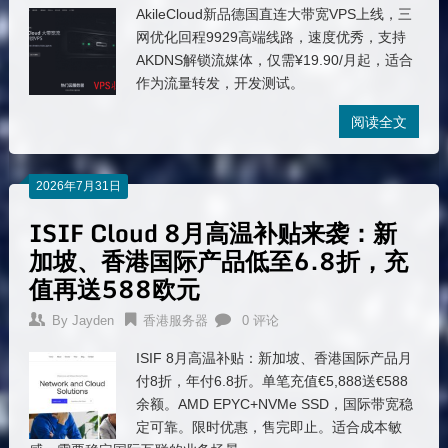
AkileCloud新品德国直连大带宽VPS上线，三
网优化回程9929高端线路，速度优秀，支持
AKDNS解锁流媒体，仅需¥19.90/月起，适合
作为流量转发，开发测试。
阅读全文
2026年7月31日
ISIF Cloud 8月高温补贴来袭：新
加坡、香港国际产品低至6.8折，充
值再送588欧元
By
Jayden
香港服务器
0 评论
ISIF 8月高温补贴：新加坡、香港国际产品月
付8折，年付6.8折。单笔充值€5,888送€588
余额。AMD EPYC+NVMe SSD，国际带宽稳
定可靠。限时优惠，售完即止。适合成本敏