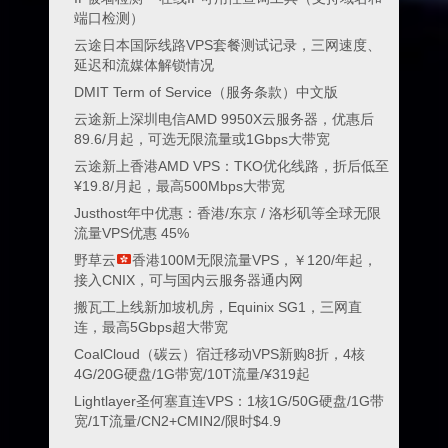
端口检测）
云途日本国际线路VPS套餐测试记录，三网速度、
延迟和流媒体解锁情况
DMIT Term of Service（服务条款）中文版
云途新上深圳电信AMD 9950X云服务器，优惠后
89.6/月起，可选无限流量或1Gbps大带宽
云途新上香港AMD VPS：TKO优化线路，折后低至
¥19.8/月起，最高500Mbps大带宽
Justhost年中优惠：香港/东京 / 洛杉矶等全球无限
流量VPS优惠 45%
野草云
香港100M无限流量VPS，￥120/年起，
接入CNIX，可与国内云服务器通内网
搬瓦工上线新加坡机房，Equinix SG1，三网直
连，最高5Gbps超大带宽
CoalCloud（碳云）宿迁移动VPS新购8折，4核
4G/20G硬盘/1G带宽/10T流量/¥319起
Lightlayer圣何塞直连VPS：1核1G/50G硬盘/1G带
宽/1T流量/CN2+CMIN2/限时$4.9