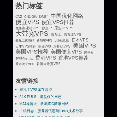
热门标签
中国优化网络
DMIT
CN2
CN2 GIA
便宜VPS
便宜VPS推荐
原生IP VPS
免备案建站VPS
原生IP
大带宽VPS
搬瓦工
搬瓦工VPS
日本VPS
无限流量
搬瓦工优惠码
新加坡VPS
美国VPS
日本VPS推荐
欧洲VPS
洛杉矶VPS
美国VPS推荐
美国便宜VPS
腾讯云
香港VPS
香港VPS推荐
解锁Netflix
香港便宜VPS
香港大带宽VPS
友情链接
搬瓦工VPS库存监控
24K PULS - 键盘侠的日志
MJJ导盲犬 - 收藏IDC商家网站
主机日志 - 服务器优惠与Linux技术分享