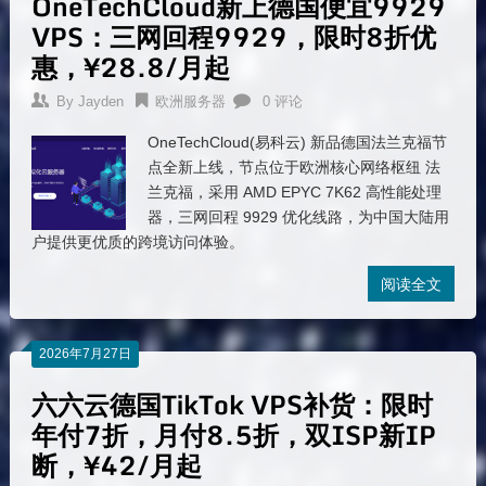
OneTechCloud新上德国便宜9929
VPS：三网回程9929，限时8折优
惠，¥28.8/月起
By
Jayden
欧洲服务器
0 评论
OneTechCloud(易科云) 新品德国法兰克福节
点全新上线，节点位于欧洲核心网络枢纽 法
兰克福，采用 AMD EPYC 7K62 高性能处理
器，三网回程 9929 优化线路，为中国大陆用
户提供更优质的跨境访问体验。
阅读全文
2026年7月27日
六六云德国TikTok VPS补货：限时
年付7折，月付8.5折，双ISP新IP
断，¥42/月起