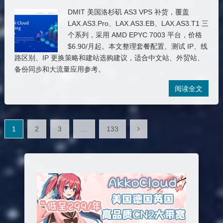
DMIT 美国洛杉矶 AS3 VPS 补货，覆盖
LAX.AS3.Pro、LAX.AS3.EB、LAX.AS3.T1 三
个系列，采用 AMD EPYC 7003 平台，价格
$6.90/月起。本文整理套餐配置、测试 IP、线
路区别、IP 更换策略和建站选购建议，适合中文站、外贸站、
备份同步和大流量应用参考。
阅读全文
文
1
2
3
…
133
章
分
页