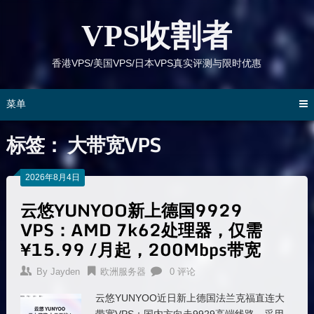
跳
到
VPS收割者
内
容
香港VPS/美国VPS/日本VPS真实评测与限时优惠
菜单
标签：
大带宽VPS
2026年8月4日
云悠YUNYOO新上德国9929
VPS：AMD 7k62处理器，仅需
¥15.99 /月起，200Mbps带宽
By
Jayden
欧洲服务器
0 评论
云悠YUNYOO近日新上德国法兰克福直连大