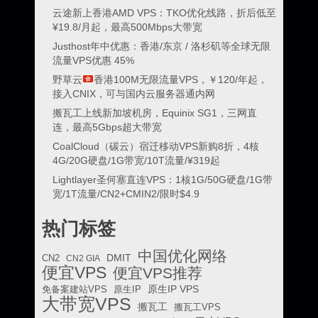
云途新上香港AMD VPS：TKO优化线路，折后低至
¥19.8/月起，最高500Mbps大带宽
Justhost年中优惠：香港/东京 / 洛杉矶等全球无限
流量VPS优惠 45%
野草云
香港100M无限流量VPS，￥120/年起，
接入CNIX，可与国内云服务器通内网
搬瓦工上线新加坡机房，Equinix SG1，三网直
连，最高5Gbps超大带宽
CoalCloud（碳云）宿迁移动VPS新购8折，4核
4G/20G硬盘/1G带宽/10T流量/¥319起
Lightlayer圣何塞直连VPS：1核1G/50G硬盘/1G带
宽/1T流量/CN2+CMIN2/限时$4.9
热门标签
中国优化网络
DMIT
CN2
CN2 GIA
便宜VPS
便宜VPS推荐
原生IP VPS
免备案建站VPS
原生IP
大带宽VPS
搬瓦工
搬瓦工VPS