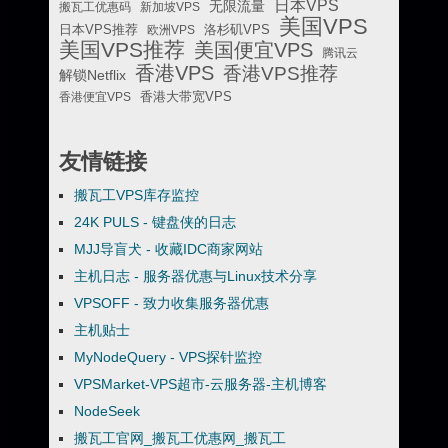
日本VPS
无限流量
搬瓦工优惠码
新加坡VPS
美国VPS
日本VPS推荐
欧洲VPS
洛杉矶VPS
美国VPS推荐
美国便宜VPS
腾讯云
香港VPS
香港VPS推荐
解锁Netflix
香港便宜VPS
香港大带宽VPS
友情链接
搬瓦工VPS库存监控
24K PULS - 键盘侠的日志
MJJ导盲犬 - 收藏IDC商家网站
主机日志 - 服务器优惠与Linux技术分享
VPSOFF - 致力收集服务器优惠
主机贴士
MyNodeQuery - VPS探针监控
VPSMarket-VPS超市-云服务器-主机博客
NodeSeek
搬瓦工官网_搬瓦工优惠网_搬瓦工