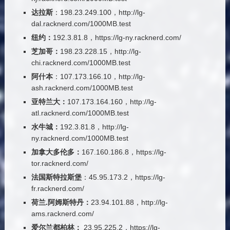
达拉斯
：198.23.249.100，http://lg-
dal.racknerd.com/1000MB.test
纽约：
192.3.81.8，https://lg-ny.racknerd.com/
芝加哥：
198.23.228.15，http://lg-
chi.racknerd.com/1000MB.test
阿什本
：107.173.166.10，http://lg-
ash.racknerd.com/1000MB.test
亚特兰大：
107.173.164.160，http://lg-
atl.racknerd.com/1000MB.test
水牛城：
192.3.81.8，http://lg-
ny.racknerd.com/1000MB.test
加拿大多伦多：
167.160.186.8，https://lg-
tor.racknerd.com/
法国斯特拉斯堡
：45.95.173.2，https://lg-
fr.racknerd.com/
荷兰.阿姆斯特丹：
23.94.101.88，http://lg-
ams.racknerd.com/
爱尔兰都柏林：
23.95.225.2，https://lg-