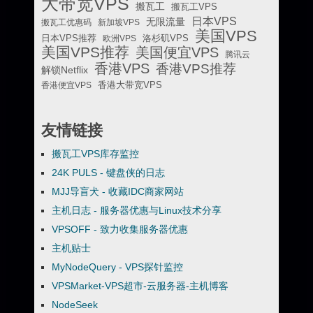
大带宽VPS
搬瓦工
搬瓦工VPS
日本VPS
无限流量
搬瓦工优惠码
新加坡VPS
美国VPS
日本VPS推荐
欧洲VPS
洛杉矶VPS
美国VPS推荐
美国便宜VPS
腾讯云
香港VPS
香港VPS推荐
解锁Netflix
香港便宜VPS
香港大带宽VPS
友情链接
搬瓦工VPS库存监控
24K PULS - 键盘侠的日志
MJJ导盲犬 - 收藏IDC商家网站
主机日志 - 服务器优惠与Linux技术分享
VPSOFF - 致力收集服务器优惠
主机贴士
MyNodeQuery - VPS探针监控
VPSMarket-VPS超市-云服务器-主机博客
NodeSeek