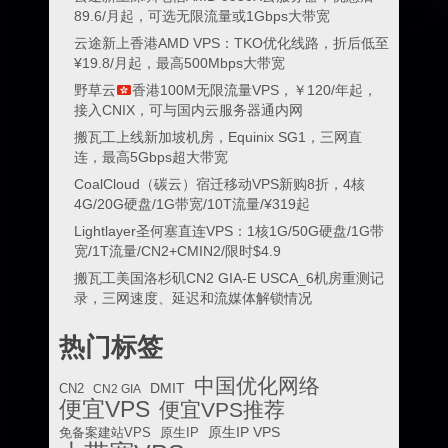
89.6/月起，可选无限流量或1Gbps大带宽
云途新上香港AMD VPS：TKO优化线路，折后低至
¥19.8/月起，最高500Mbps大带宽
野草云
香港100M无限流量VPS，￥120/年起，
接入CNIX，可与国内云服务器通内网
搬瓦工上线新加坡机房，Equinix SG1，三网直
连，最高5Gbps超大带宽
CoalCloud（碳云）宿迁移动VPS新购8折，4核
4G/20G硬盘/1G带宽/10T流量/¥319起
Lightlayer圣何塞直连VPS：1核1G/50G硬盘/1G带
宽/1T流量/CN2+CMIN2/限时$4.9
搬瓦工美国洛杉矶CN2 GIA-E USCA_6机房重测记
录，三网速度、延迟和流媒体解锁情况
热门标签
中国优化网络
DMIT
CN2
CN2 GIA
便宜VPS
便宜VPS推荐
原生IP VPS
免备案建站VPS
原生IP