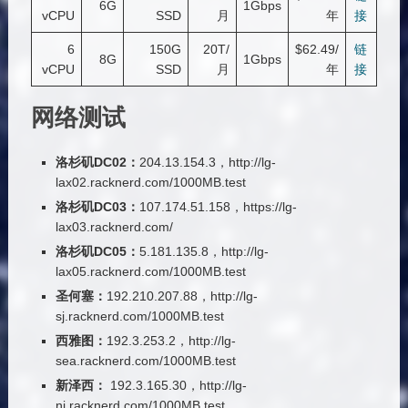
6G
1Gbps
vCPU
SSD
月
年
接
6
150G
20T/
$62.49/
链
8G
1Gbps
vCPU
SSD
月
年
接
网络测试
洛杉矶DC02：
204.13.154.3，http://lg-
lax02.racknerd.com/1000MB.test
洛杉矶DC03：
107.174.51.158，https://lg-
lax03.racknerd.com/
洛杉矶DC05：
5.181.135.8，http://lg-
lax05.racknerd.com/1000MB.test
圣何塞：
192.210.207.88，http://lg-
sj.racknerd.com/1000MB.test
西雅图：
192.3.253.2，http://lg-
sea.racknerd.com/1000MB.test
新泽西：
192.3.165.30，http://lg-
nj.racknerd.com/1000MB.test