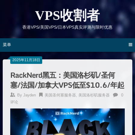
跳
到
VPS收割者
内
容
香港VPS/美国VPS/日本VPS真实评测与限时优惠
菜单
2025年11月18日
RackNerd黑五：美国洛杉矶/圣何
塞/法国/加拿大VPS低至$10.6/年起
By
Jayden
美国圣何塞服务器
,
美国洛杉矶服务器
0
评论