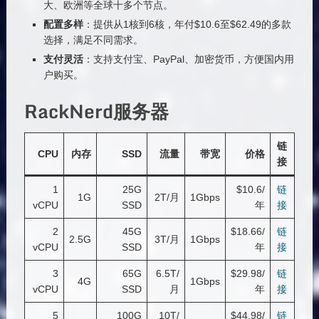
大、欧洲等全球十多个节点。
配置多样
：提供从1核到6核，年付$10.6至$62.49的多款
选择，满足不同需求。
支付灵活
：支持支付宝、PayPal、加密货币，方便国内用
户购买。
RackNerd服务器
链
CPU
内存
SSD
流量
带宽
价格
接
1
25G
$10.6/
链
1G
2T/月
1Gbps
vCPU
SSD
年
接
2
45G
$18.66/
链
2.5G
3T/月
1Gbps
vCPU
SSD
年
接
3
65G
6.5T/
$29.98/
链
4G
1Gbps
vCPU
SSD
月
年
接
5
100G
10T/
$44.98/
链