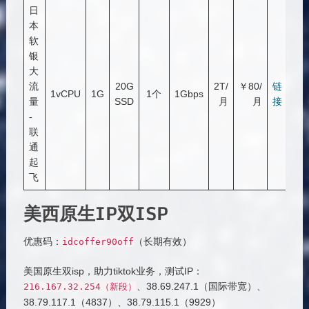
日
本
软
银
大
流
20G
2T/
￥80/
链
1vCPU
1G
1个
1Gbps
量
SSD
月
月
接
-
联
通
起
飞
美西原生IP双ISP
优惠码：
（长期有效）
idcoffer90off
美国原生双isp，助力tiktok业务，测试IP：
、38.69.247.1（国际带宽）、
216.167
.
32.254
（新段）
38.79.117.1（4837）、38.79.115.1（9929）