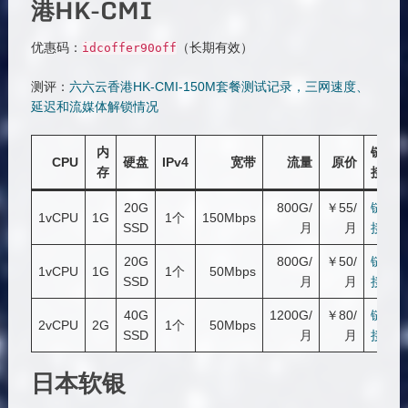
港HK-CMI
优惠码：
（长期有效）
idcoffer90off
测评：
六六云香港HK-CMI-150M套餐测试记录，三网速度、
延迟和流媒体解锁情况
内
链
CPU
硬盘
IPv4
宽带
流量
原价
存
接
20G
800G/
￥55/
链
1vCPU
1G
1个
150Mbps
SSD
月
月
接
20G
800G/
￥50/
链
1vCPU
1G
1个
50Mbps
SSD
月
月
接
40G
1200G/
￥80/
链
2vCPU
2G
1个
50Mbps
SSD
月
月
接
日本软银