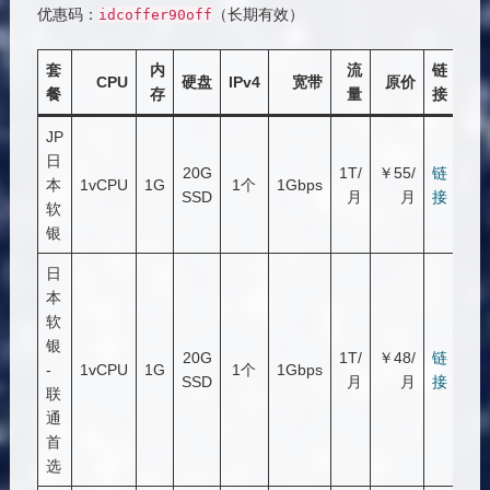
优惠码：
（长期有效）
idcoffer90off
套
内
流
链
CPU
硬盘
IPv4
宽带
原价
餐
存
量
接
JP
日
20G
1T/
￥55/
链
本
1vCPU
1G
1个
1Gbps
SSD
月
月
接
软
银
日
本
软
银
20G
1T/
￥48/
链
-
1vCPU
1G
1个
1Gbps
SSD
月
月
接
联
通
首
选