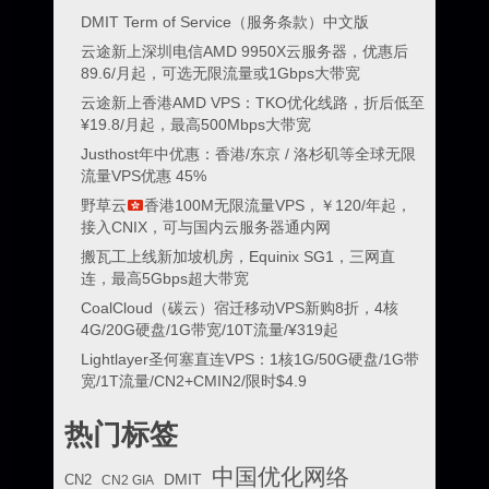
DMIT Term of Service（服务条款）中文版
云途新上深圳电信AMD 9950X云服务器，优惠后
89.6/月起，可选无限流量或1Gbps大带宽
云途新上香港AMD VPS：TKO优化线路，折后低至
¥19.8/月起，最高500Mbps大带宽
Justhost年中优惠：香港/东京 / 洛杉矶等全球无限
流量VPS优惠 45%
野草云
香港100M无限流量VPS，￥120/年起，
接入CNIX，可与国内云服务器通内网
搬瓦工上线新加坡机房，Equinix SG1，三网直
连，最高5Gbps超大带宽
CoalCloud（碳云）宿迁移动VPS新购8折，4核
4G/20G硬盘/1G带宽/10T流量/¥319起
Lightlayer圣何塞直连VPS：1核1G/50G硬盘/1G带
宽/1T流量/CN2+CMIN2/限时$4.9
热门标签
中国优化网络
DMIT
CN2
CN2 GIA