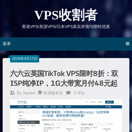
跳
到
VPS收割者
内
容
香港VPS/美国VPS/日本VPS真实评测与限时优惠
菜单
2026年4月17日
六六云英国TikTok VPS限时8折：双
ISP纯净IP，1G大带宽月付48元起
By
Jayden
欧洲服务器
0 评论