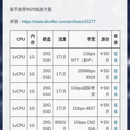
新手推荐9929线路方案
评测：
https://www.idcoffer.com/archives/15277
内
链
CPU
硬盘
流量
带宽
原价
存
接
20G
1Gbps
￥50/
链
1vCPU
1G
1T/月
SSD
NTT（新IP）
月
接
20G
200Mbps
￥55/
链
1vCPU
1G
1T/月
SSD
9929
月
接
20G
1Gbps国际带
￥50/
链
1vCPU
1G
1T/月
SSD
宽
月
接
20G
￥50/
链
1vCPU
1G
1T/月
1Gbps 4837
SSD
月
接
20G
800G/
1Gbps CN2
￥55/
链
1vCPU
1G
SSD
月
GIA
月
接