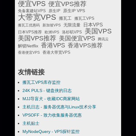
便宜VPS
便宜VPS推荐
原生IP VPS
免备案建站VPS
原生IP
大带宽VPS
搬瓦工
搬瓦工VPS
日本VPS
无限流量
搬瓦工优惠码
新加坡VPS
美国VPS
日本VPS推荐
欧洲VPS
洛杉矶VPS
美国VPS推荐
美国便宜VPS
腾讯云
香港VPS
香港VPS推荐
解锁Netflix
香港便宜VPS
香港大带宽VPS
友情链接
搬瓦工VPS库存监控
24K PULS - 键盘侠的日志
MJJ导盲犬 - 收藏IDC商家网站
主机日志 - 服务器优惠与Linux技术分享
VPSOFF - 致力收集服务器优惠
主机贴士
MyNodeQuery - VPS探针监控