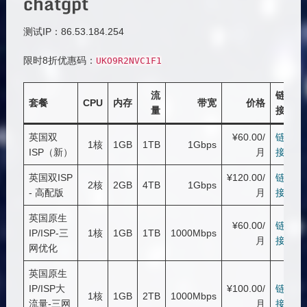
chatgpt
测试IP：86.53.184.254
限时8折优惠码：
UKO9R2NVC1F1
流
链
套餐
CPU
内存
带宽
价格
量
接
英国双
¥60.00/
链
1核
1GB
1TB
1Gbps
ISP（新）
月
接
英国双ISP
¥120.00/
链
2核
2GB
4TB
1Gbps
- 高配版
月
接
英国原生
¥60.00/
链
IP/ISP-三
1核
1GB
1TB
1000Mbps
月
接
网优化
英国原生
IP/ISP大
¥100.00/
链
1核
1GB
2TB
1000Mbps
流量-三网
月
接