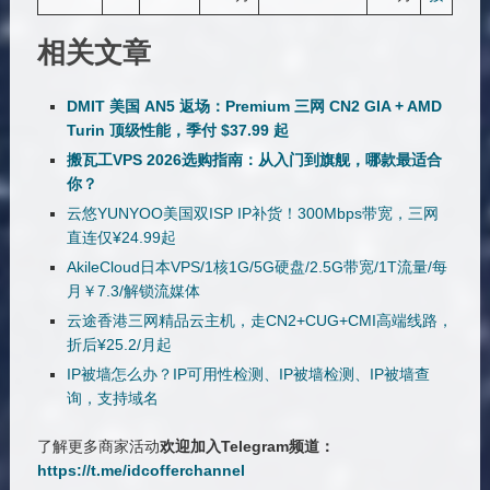
相关文章
DMIT 美国 AN5 返场：Premium 三网 CN2 GIA + AMD
Turin 顶级性能，季付 $37.99 起
搬瓦工VPS 2026选购指南：从入门到旗舰，哪款最适合
你？
云悠YUNYOO美国双ISP IP补货！300Mbps带宽，三网
直连仅¥24.99起
AkileCloud日本VPS/1核1G/5G硬盘/2.5G带宽/1T流量/每
月￥7.3/解锁流媒体
云途香港三网精品云主机，走CN2+CUG+CMI高端线路，
折后¥25.2/月起
IP被墙怎么办？IP可用性检测、IP被墙检测、IP被墙查
询，支持域名
了解更多商家活动
欢迎加入Telegram频道：
https://t.me/idcofferchannel