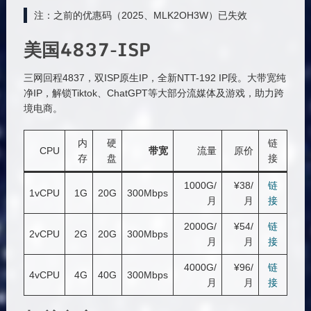
注：之前的优惠码（2025、MLK2OH3W）已失效
美国4837-ISP
三网回程4837，双ISP原生IP，全新NTT-192 IP段。大带宽纯
净IP，解锁Tiktok、ChatGPT等大部分流媒体及游戏，助力跨
境电商。
内
硬
链
CPU
带宽
流量
原价
存
盘
接
1000G/
¥38/
链
1vCPU
1G
20G
300Mbps
月
月
接
2000G/
¥54/
链
2vCPU
2G
20G
300Mbps
月
月
接
4000G/
¥96/
链
4vCPU
4G
40G
300Mbps
月
月
接