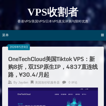
跳
到
VPS收割者
内
容
香港VPS/美国VPS/日本VPS真实评测与限时优惠
菜单
2026年5月9日
OneTechCloud美国Tiktok VPS：新
购8折，双ISP原生IP，4837直连线
路，¥30.4/月起
By
Jayden
美国洛杉矶服务器
0 评论