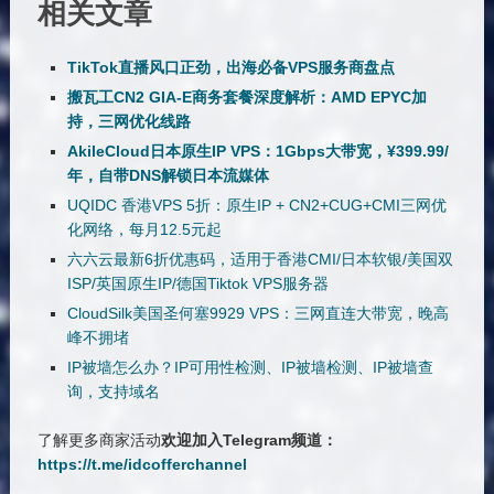
相关文章
TikTok直播风口正劲，出海必备VPS服务商盘点
搬瓦工CN2 GIA-E商务套餐深度解析：AMD EPYC加
持，三网优化线路
AkileCloud日本原生IP VPS：1Gbps大带宽，¥399.99/
年，自带DNS解锁日本流媒体
UQIDC 香港VPS 5折：原生IP + CN2+CUG+CMI三网优
化网络，每月12.5元起
六六云最新6折优惠码，适用于香港CMI/日本软银/美国双
ISP/英国原生IP/德国Tiktok VPS服务器
CloudSilk美国圣何塞9929 VPS：三网直连大带宽，晚高
峰不拥堵
IP被墙怎么办？IP可用性检测、IP被墙检测、IP被墙查
询，支持域名
了解更多商家活动
欢迎加入Telegram频道：
https://t.me/idcofferchannel