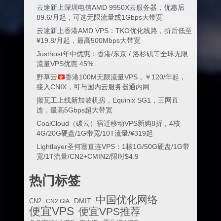
云途新上深圳电信AMD 9950X云服务器，优惠后
89.6/月起，可选无限流量或1Gbps大带宽
云途新上香港AMD VPS：TKO优化线路，折后低至
¥19.8/月起，最高500Mbps大带宽
Justhost年中优惠：香港/东京 / 洛杉矶等全球无限
流量VPS优惠 45%
野草云
香港100M无限流量VPS，￥120/年起，
接入CNIX，可与国内云服务器通内网
搬瓦工上线新加坡机房，Equinix SG1，三网直
连，最高5Gbps超大带宽
CoalCloud（碳云）宿迁移动VPS新购8折，4核
4G/20G硬盘/1G带宽/10T流量/¥319起
Lightlayer圣何塞直连VPS：1核1G/50G硬盘/1G带
宽/1T流量/CN2+CMIN2/限时$4.9
热门标签
中国优化网络
DMIT
CN2
CN2 GIA
便宜VPS
便宜VPS推荐