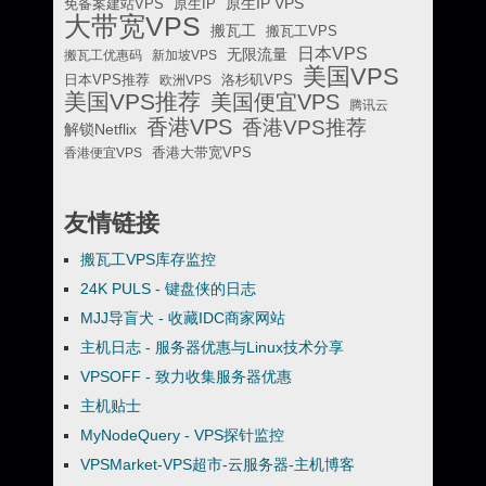
原生IP VPS
免备案建站VPS
原生IP
大带宽VPS
搬瓦工
搬瓦工VPS
日本VPS
无限流量
搬瓦工优惠码
新加坡VPS
美国VPS
日本VPS推荐
欧洲VPS
洛杉矶VPS
美国VPS推荐
美国便宜VPS
腾讯云
香港VPS
香港VPS推荐
解锁Netflix
香港便宜VPS
香港大带宽VPS
友情链接
搬瓦工VPS库存监控
24K PULS - 键盘侠的日志
MJJ导盲犬 - 收藏IDC商家网站
主机日志 - 服务器优惠与Linux技术分享
VPSOFF - 致力收集服务器优惠
主机贴士
MyNodeQuery - VPS探针监控
VPSMarket-VPS超市-云服务器-主机博客