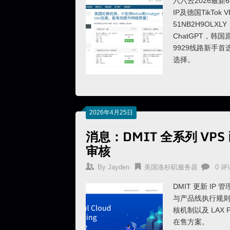
六六云2026最
IP及德国TikTok
51NB2H9OLX
ChatGPT，韩
9929线路新手首选。
选择。
2026年4月25日
消息：DMIT 全系列 VP
审核
By
Jayden
美国洛杉矶服务器
0 评
DMIT 更新 IP
与产品线执行规
核机制以及 LAX
在售方案。