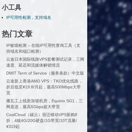
小工具
IP可用性检测，支持域名
热门文章
IP被墙检测 – 在线IP可用性查询工具（支
持域名和端口检测）
云途日本国际线路VPS套餐测试记录，三网
速度、延迟和流媒体解锁情况
DMIT Term of Service（服务条款）中文版
云途新上香港AMD VPS：TKO优化线路，
折后低至¥19.8/月起，最高500Mbps大带
宽
搬瓦工上线新加坡机房，Equinix SG1，三
网直连，最高5Gbps超大带宽
CoalCloud（碳云）宿迁移动VPS新购8
折，4核4G/20G硬盘/1G带宽/10T流量/
¥319起