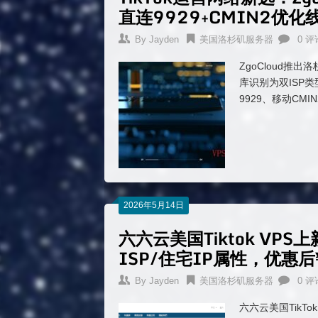
直连9929+CMIN2优化
By
Jayden
美国洛杉矶服务器
0 评
ZgoCloud推出
库识别为双ISP
9929、移动CM
2026年5月14日
六六云美国Tiktok VPS
ISP/住宅IP属性，优惠后
By
Jayden
美国洛杉矶服务器
0 评
六六云美国TikTo