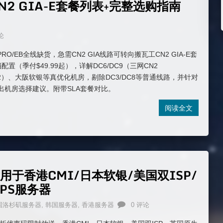
N2 GIA-E套餐列表+完整选购指南
论
RO/EB全线缺货，急需CN2 GIA线路可转向搬瓦工CN2 GIA-E套
配置（季付$49.99起），详解DC6/DC9（三网CN2
MIN2）、大阪软银等真优化机房，剔除DC3/DC8等普通线路，并针对
给出机房选择建议。附带SLA套餐对比。
阅读全文
于香港CMI/日本软银/美国双ISP/
VPS服务器
国洛杉矶服务器
,
韩国服务器
,
香港服务器
0 评论