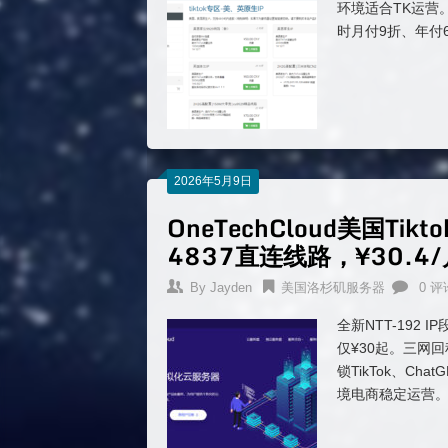
环境适合TK运营。1
时月付9折、年付6折
2026年5月9日
OneTechCloud美国Ti
4837直连线路，¥30.4
By
Jayden
美国洛杉矶服务器
0 评
全新NTT-192 I
仅¥30起。三网回
锁TikTok、Ch
境电商稳定运营