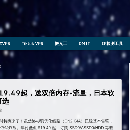
本VPS
Tiktok VPS
搬瓦工
DMIT
IP检测工具
器
年付$19.49起，送双倍内存+流量，日本软
可选
论
VPS 限时特惠来了！虽然洛杉矶优化线路（CN2 GIA）已经基本售罄，
炸裂。年付低至 $19.49 起，订购 SSD0/ASSD0/HDD 等套