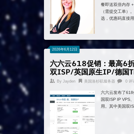
餐即送双倍内存 + 
（需提交工单）。保
选，优惠码直接
2026年6月12日
六六云618促销：最高6
双ISP/英国原生IP/德国Ti
By
Jayden
美国洛杉矶服务器
0 评
六六云发布了618
国双ISP IP V
用。其中美国双ISP 