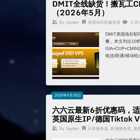
DMIT全线缺货！搬瓦工C
（2026年5月）
By
Jayden
美国洛杉矶服务器
0 评
DMIT美国洛杉矶P
餐。本文列出10档
GIA+CUP+C
电信/联通/移动
2026年4月30日
六六云最新6折优惠码，适用
英国原生IP/德国Tiktok 
By
Jayden
日本服务器
,
欧洲服务器
,
美