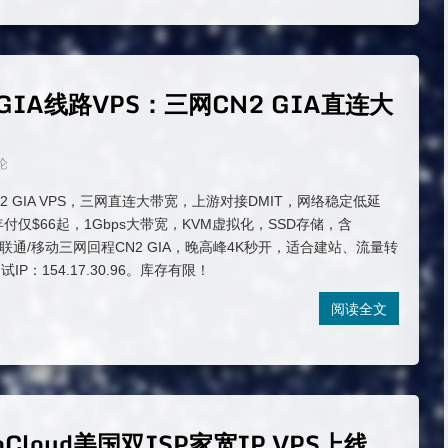
2 GIA线路VPS：三网CN2 GIA直连大
论
矶CN2 GIA VPS，三网直连大带宽，上游对接DMIT，网络稳定低延
年付仅$66起，1Gbps大带宽，KVM虚拟化，SSD存储，含
电信/联通/移动三网回程CN2 GIA，晚高峰4K秒开，适合建站、流量转
P：154.17.30.96。库存有限！
阅读全文
oCloud美国双ISP家宽IP VPS上线，