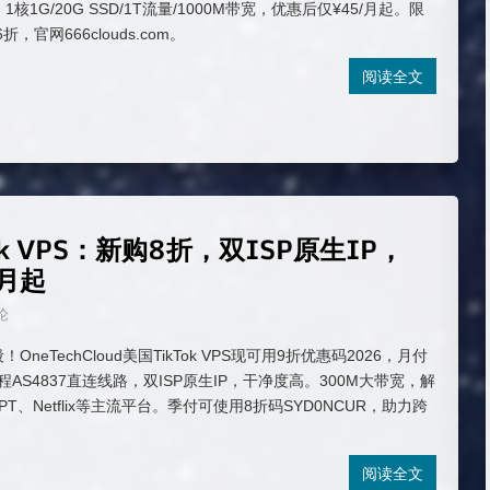
核1G/20G SSD/1T流量/1000M带宽，优惠后仅¥45/月起。限
，官网666clouds.com。
阅读全文
ktok VPS：新购8折，双ISP原生IP，
/月起
论
P段！OneTechCloud美国TikTok VPS现可用9折优惠码2026，月付
程AS4837直连线路，双ISP原生IP，干净度高。300M大带宽，解
atGPT、Netflix等主流平台。季付可使用8折码SYD0NCUR，助力跨
。
阅读全文