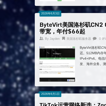
2026年6月3日
ByteVirt美国洛杉矶CN
带宽，年付$66起
By
Jayden
美国洛杉矶服务器
0 评
ByteVirt洛杉
迟。512MB内存
IPv4+IPv6。
发、海外业务。测试I
2026年6月1日
TikTok运营网络新选：Zg