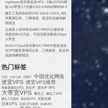
Lightlayer圣何塞直连VPS：1核1G/50G硬
盘/1G带宽/1T流量/CN2+CMIN2/限时$4.9
搬瓦工美国洛杉矶CN2 GIA-E USCA_6机
房重测记录，三网速度、延迟和流媒体解
锁情况
云途新上深圳电信AMD 9950X云服务器，
优惠后89.6/月起，可选无限流量或1Gbps
大带宽
NoSLA Cloud圣何塞SJC-PRE中国直连优
化VPS服务器测试记录，三网速度、延迟和
流媒体解锁情况
热门标签
中国优化网络
DMIT
CN2
CN2 GIA
便宜VPS
便宜VPS推荐
原生IP VPS
免备案建站VPS
原生IP
大带宽VPS
搬瓦工
搬瓦工VPS
无限流量
搬瓦工优惠码
新加坡VPS
日本VPS
日本VPS推荐
欧洲VPS