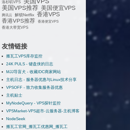
美国VPS
洛杉矶VPS
美国VPS推荐
美国便宜VPS
香港VPS
解锁Netflix
腾讯云
香港VPS推荐
香港便宜VPS
香港大带宽VPS
友情链接
搬瓦工VPS库存监控
24K PULS - 键盘侠的日志
MJJ导盲犬 - 收藏IDC商家网站
主机日志 - 服务器优惠与Linux技术分享
VPSOFF - 致力收集服务器优惠
主机贴士
MyNodeQuery - VPS探针监控
VPSMarket-VPS超市-云服务器-主机博客
NodeSeek
搬瓦工官网_搬瓦工优惠网_搬瓦工