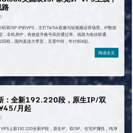
线路
论
洛杉矶双ISP IP的VPS，主打TikTok直播与短视频运营场景。IP数据
类型，非机房IP，有效提升账号风控通过率。线路为电信联通
IN2回程，国内直连大带宽，无需中转，年付$58起。
阅读全文
上新：全新192.220段，原生IP/双
¥45/月起
论
k VPS上新192.220全新IP段，原生IP、双ISP、住宅IP属性，纯净