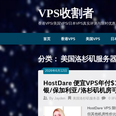
跳
到
VPS收割者
内
容
香港VPS/美国VPS/日本VPS真实评测与限时优惠
首页
香港VPS
美国VPS
日
分类：
美国洛杉矶服务
2026年6月12日
HostDare 便宜VPS
银/保加利亚/洛杉矶机房
By
Jayden
美国洛杉矶服务器
0 评
HostDare 
但其他机房性价比依然