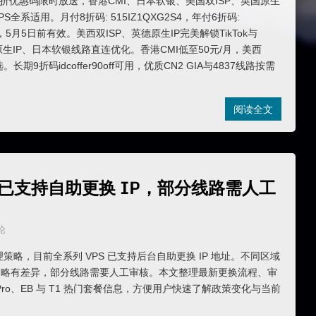
新6折优惠码限时放送，香港CMI、日本软银、美国双ISP、英国原生
 VPS全系适用。月付8折码: 515IZ1QXG2S4，年付6折码:
LY，5月5日前有效。美西双ISP、英德原生IP完美解锁TikTok与
国原生IP、日本软银线路直连优化。香港CMI低至50元/月，美西
长期9折码idcoffer90off可用，优质CN2 GIA与4837线路按需
阅读全文
S 已支持自助更换 IP，部分线路需人工
论
 管理策略，目前全系列 VPS 已支持后台自助更换 IP 地址。不同区域
则略有差异，部分线路需要人工审核。本文整理最新更换流程、审
 Pro、EB 与 T1 热门套餐信息，方便用户快速了解政策变化与当前