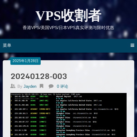
跳
到
VPS收割者
内
容
香港VPS/美国VPS/日本VPS真实评测与限时优惠
菜单
2025年1月28日
20240128-003
By
Jayden
0 评论