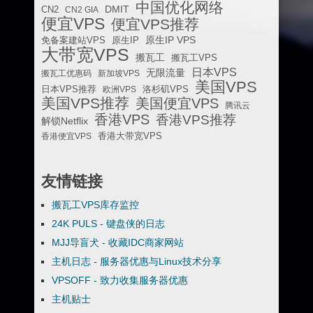
中国优化网络
DMIT
CN2
CN2 GIA
便宜VPS
便宜VPS推荐
原生IP VPS
免备案建站VPS
原生IP
大带宽VPS
搬瓦工
搬瓦工VPS
日本VPS
无限流量
搬瓦工优惠码
新加坡VPS
美国VPS
日本VPS推荐
欧洲VPS
洛杉矶VPS
美国VPS推荐
美国便宜VPS
腾讯云
香港VPS
香港VPS推荐
解锁Netflix
香港便宜VPS
香港大带宽VPS
友情链接
搬瓦工VPS库存监控
24K PULS - 键盘侠的日志
MJJ导盲犬 - 收藏IDC商家网站
主机日志 - 服务器优惠与Linux技术分享
VPSOFF - 致力收集服务器优惠
主机贴士