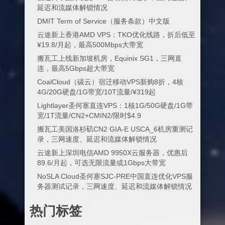
延迟和流媒体解锁情况
DMIT Term of Service（服务条款）中文版
云途新上香港AMD VPS：TKO优化线路，折后低至
¥19.8/月起，最高500Mbps大带宽
搬瓦工上线新加坡机房，Equinix SG1，三网直
连，最高5Gbps超大带宽
CoalCloud（碳云）宿迁移动VPS新购8折，4核
4G/20G硬盘/1G带宽/10T流量/¥319起
Lightlayer圣何塞直连VPS：1核1G/50G硬盘/1G带
宽/1T流量/CN2+CMIN2/限时$4.9
搬瓦工美国洛杉矶CN2 GIA-E USCA_6机房重测记
录，三网速度、延迟和流媒体解锁情况
云途新上深圳电信AMD 9950X云服务器，优惠后
89.6/月起，可选无限流量或1Gbps大带宽
NoSLA Cloud圣何塞SJC-PRE中国直连优化VPS服
务器测试记录，三网速度、延迟和流媒体解锁情况
热门标签