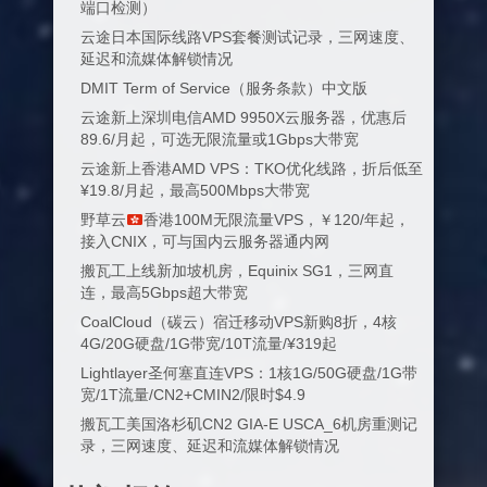
端口检测）
云途日本国际线路VPS套餐测试记录，三网速度、
延迟和流媒体解锁情况
DMIT Term of Service（服务条款）中文版
云途新上深圳电信AMD 9950X云服务器，优惠后
89.6/月起，可选无限流量或1Gbps大带宽
云途新上香港AMD VPS：TKO优化线路，折后低至
¥19.8/月起，最高500Mbps大带宽
野草云
香港100M无限流量VPS，￥120/年起，
接入CNIX，可与国内云服务器通内网
搬瓦工上线新加坡机房，Equinix SG1，三网直
连，最高5Gbps超大带宽
CoalCloud（碳云）宿迁移动VPS新购8折，4核
4G/20G硬盘/1G带宽/10T流量/¥319起
Lightlayer圣何塞直连VPS：1核1G/50G硬盘/1G带
宽/1T流量/CN2+CMIN2/限时$4.9
搬瓦工美国洛杉矶CN2 GIA-E USCA_6机房重测记
录，三网速度、延迟和流媒体解锁情况