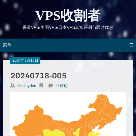
跳
到
VPS收割者
内
容
香港VPS/美国VPS/日本VPS真实评测与限时优惠
菜单
2024年7月18日
20240718-005
By
Jayden
0 评论