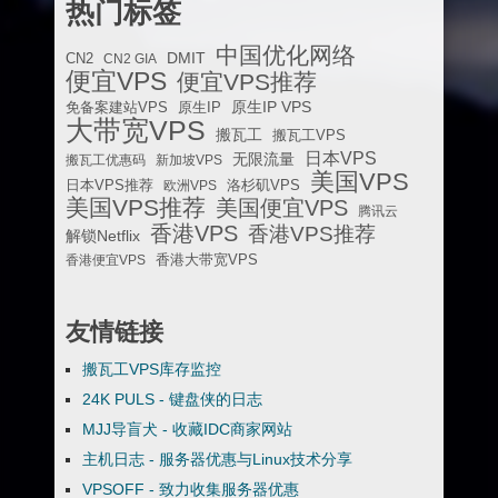
热门标签
中国优化网络
DMIT
CN2
CN2 GIA
便宜VPS
便宜VPS推荐
原生IP VPS
免备案建站VPS
原生IP
大带宽VPS
搬瓦工
搬瓦工VPS
日本VPS
无限流量
搬瓦工优惠码
新加坡VPS
美国VPS
日本VPS推荐
欧洲VPS
洛杉矶VPS
美国VPS推荐
美国便宜VPS
腾讯云
香港VPS
香港VPS推荐
解锁Netflix
香港便宜VPS
香港大带宽VPS
友情链接
搬瓦工VPS库存监控
24K PULS - 键盘侠的日志
MJJ导盲犬 - 收藏IDC商家网站
主机日志 - 服务器优惠与Linux技术分享
VPSOFF - 致力收集服务器优惠