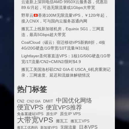
云途新上深圳电信AMD 9950X云服务器，优惠后
89.6/月起，可选无限流量或1Gbps大带宽
野草云
香港100M无限流量VPS，￥120/年起，
接入CNIX，可与国内云服务器通内网
搬瓦工上线新加坡机房，Equinix SG1，三网直
连，最高5Gbps超大带宽
CoalCloud（碳云）宿迁移动VPS新购8折，4核
4G/20G硬盘/1G带宽/10T流量/¥319起
Lightlayer圣何塞直连VPS：1核1G/50G硬盘/1G带
宽/1T流量/CN2+CMIN2/限时$4.9
搬瓦工美国洛杉矶CN2 GIA-E USCA_6机房重测记
录，三网速度、延迟和流媒体解锁情况
热门标签
中国优化网络
DMIT
CN2
CN2 GIA
便宜VPS
便宜VPS推荐
原生IP VPS
免备案建站VPS
原生IP
大带宽VPS
搬瓦工
搬瓦工VPS
日本VPS
无限流量
搬瓦工优惠码
新加坡VPS