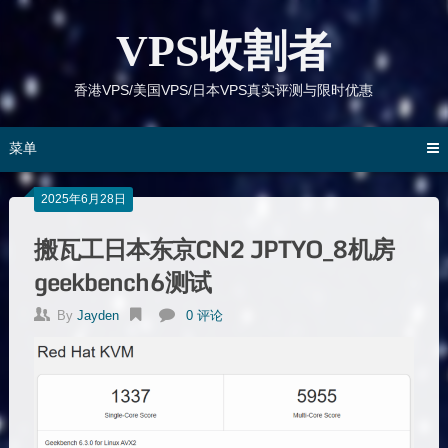
跳
到
VPS收割者
内
容
香港VPS/美国VPS/日本VPS真实评测与限时优惠
菜单
2025年6月28日
搬瓦工日本东京CN2 JPTYO_8机房
geekbench6测试
By
Jayden
0 评论