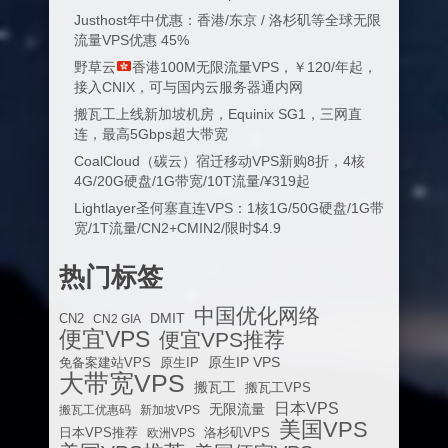
Justhost年中优惠：香港/东京 / 洛杉矶等全球无限
流量VPS优惠 45%
野草云
香港100M无限流量VPS，￥120/年起，
接入CNIX，可与国内云服务器通内网
搬瓦工上线新加坡机房，Equinix SG1，三网直
连，最高5Gbps超大带宽
CoalCloud（碳云）宿迁移动VPS新购8折，4核
4G/20G硬盘/1G带宽/10T流量/¥319起
Lightlayer圣何塞直连VPS：1核1G/50G硬盘/1G带
宽/1T流量/CN2+CMIN2/限时$4.9
热门标签
中国优化网络
DMIT
CN2
CN2 GIA
便宜VPS
便宜VPS推荐
原生IP VPS
免备案建站VPS
原生IP
大带宽VPS
搬瓦工
搬瓦工VPS
日本VPS
无限流量
搬瓦工优惠码
新加坡VPS
美国VPS
日本VPS推荐
欧洲VPS
洛杉矶VPS