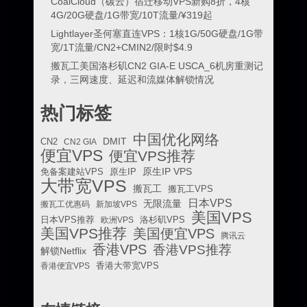
CoalCloud（碳云）宿迁移动VPS新购8折，4核
4G/20G硬盘/1G带宽/10T流量/¥319起
Lightlayer圣何塞直连VPS：1核1G/50G硬盘/1G带
宽/1T流量/CN2+CMIN2/限时$4.9
搬瓦工美国洛杉矶CN2 GIA-E USCA_6机房重测记
录，三网速度、延迟和流媒体解锁情况
热门标签
中国优化网络
DMIT
CN2
CN2 GIA
便宜VPS
便宜VPS推荐
原生IP VPS
免备案建站VPS
原生IP
大带宽VPS
搬瓦工
搬瓦工VPS
日本VPS
无限流量
搬瓦工优惠码
新加坡VPS
美国VPS
日本VPS推荐
欧洲VPS
洛杉矶VPS
美国VPS推荐
美国便宜VPS
腾讯云
香港VPS
香港VPS推荐
解锁Netflix
香港便宜VPS
香港大带宽VPS