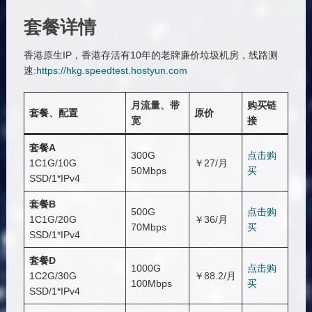
套餐详情
香港原生IP，香港存活有10年的老牌廉价垃圾机房，线路测
速:
https://hkg.speedtest.hostyun.com
月流量、带
购买链
套餐、配置
原价
宽
接
套餐A
300G
点击购
1C1G/10G
￥27/月
50Mbps
买
SSD/1*IPv4
套餐B
500G
点击购
1C1G/20G
￥36/月
70Mbps
买
SSD/1*IPv4
套餐D
1000G
点击购
1C2G/30G
￥88.2/月
100Mbps
买
SSD/1*IPv4