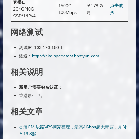
套餐E
1500G
￥178.2/
点击购
2C4G/40G
100Mbps
月
买
SSD/1*IPv4
网络测试
测试IP: 103.193.150.1
测速：
https://hkg.speedtest.hostyun.com
相关说明
新用户需要实名认证
；
香港原生IP。
相关文章
香港CMI线路VPS商家整理，最高4Gbps超大带宽，月付
￥19.8起