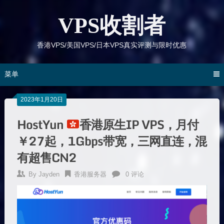
跳
到
VPS收割者
内
容
香港VPS/美国VPS/日本VPS真实评测与限时优惠
菜单
2023年1月20日
HostYun
香港原生IP VPS，月付
￥27起，1Gbps带宽，三网直连，混
有超售CN2
By
Jayden
香港服务器
0 评论