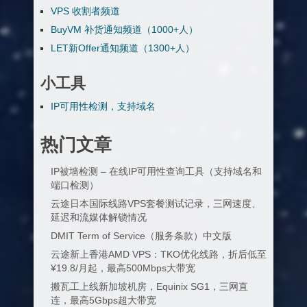
VPS 收割者频道
BuyVM 补货通知频道（1000+人）
LET新Offer通知频道（1300+人）
小工具
IP可用性检测，支持域名
热门文章
IP被墙检测 – 在线IP可用性查询工具（支持域名和
端口检测）
云途日本国际线路VPS套餐测试记录，三网速度、
延迟和流媒体解锁情况
DMIT Term of Service（服务条款）中文版
云途新上香港AMD VPS：TKO优化线路，折后低至
¥19.8/月起，最高500Mbps大带宽
搬瓦工上线新加坡机房，Equinix SG1，三网直
连，最高5Gbps超大带宽