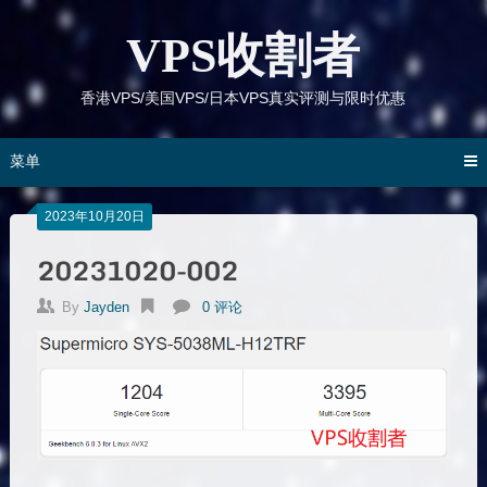
跳
到
VPS收割者
内
容
香港VPS/美国VPS/日本VPS真实评测与限时优惠
菜单
2023年10月20日
20231020-002
By
Jayden
0 评论