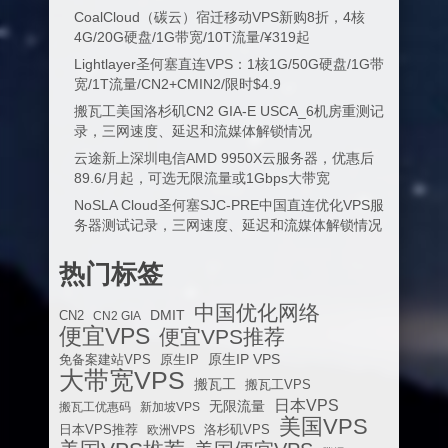
CoalCloud（碳云）宿迁移动VPS新购8折，4核
4G/20G硬盘/1G带宽/10T流量/¥319起
Lightlayer圣何塞直连VPS：1核1G/50G硬盘/1G带
宽/1T流量/CN2+CMIN2/限时$4.9
搬瓦工美国洛杉矶CN2 GIA-E USCA_6机房重测记
录，三网速度、延迟和流媒体解锁情况
云途新上深圳电信AMD 9950X云服务器，优惠后
89.6/月起，可选无限流量或1Gbps大带宽
NoSLA Cloud圣何塞SJC-PRE中国直连优化VPS服
务器测试记录，三网速度、延迟和流媒体解锁情况
热门标签
中国优化网络
DMIT
CN2
CN2 GIA
便宜VPS
便宜VPS推荐
原生IP VPS
免备案建站VPS
原生IP
大带宽VPS
搬瓦工
搬瓦工VPS
日本VPS
无限流量
搬瓦工优惠码
新加坡VPS
美国VPS
日本VPS推荐
欧洲VPS
洛杉矶VPS