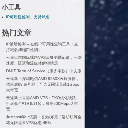
小工具
IP可用性检测，支持域名
热门文章
IP被墙检测 – 在线IP可用性查询工具（支
持域名和端口检测）
云途日本国际线路VPS套餐测试记录，三网
速度、延迟和流媒体解锁情况
DMIT Term of Service（服务条款）中文版
云途新上深圳电信AMD 9950X云服务器，
优惠后89.6/月起，可选无限流量或1Gbps
大带宽
云途新上香港AMD VPS：TKO优化线路，
折后低至¥19.8/月起，最高500Mbps大带
宽
Justhost年中优惠：香港/东京 / 洛杉矶等全
球无限流量VPS优惠 45%