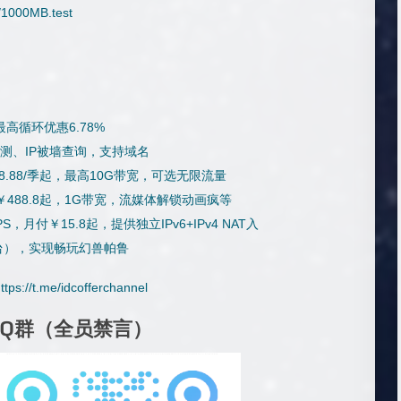
m/1000MB.test
高循环优惠6.78%
检测、IP被墙查询，支持域名
$28.88/季起，最高10G带宽，可选无限流量
，月付￥488.8起，1G带宽，流媒体解锁动画疯等
，月付￥15.8起，提供独立IPv6+IPv4 NAT入
平台），实现畅玩幻兽帕鲁
ttps://t.me/idcofferchannel
QQ群（全员禁言）