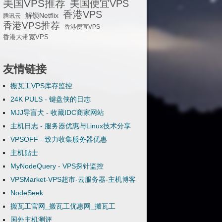
美国VPS推荐
美国便宜VPS
香港VPS
解锁Netflix
腾讯云
香港VPS推荐
香港便宜VPS
香港大带宽VPS
友情链接
搬瓦工VPS库存监控
24K PULS - 键盘侠的日志
MJJ导盲犬 - 收藏IDC商家网站
主机日志 - 服务器优惠与Linux技术分享
VPSOFF - 致力收集服务器优惠
主机贴士
MyNodeQuery - VPS探针监控
VPSMarket-VPS超市-云服务器-主机博客
NodeSeek
搬瓦工官网_搬瓦工优惠网_搬瓦工
国外主机测评