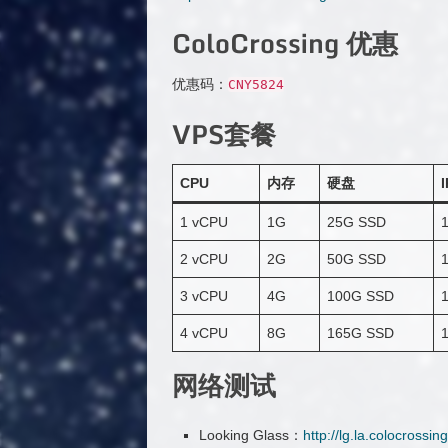
ColoCrossing 优惠
优惠码：
CNY5824
VPS套餐
CPU
内存
硬盘
I
1 vCPU
1G
25G SSD
1
2 vCPU
2G
50G SSD
1
3 vCPU
4G
100G SSD
1
4 vCPU
8G
165G SSD
1
网络测试
Looking Glass：
http://lg.la.colocrossin