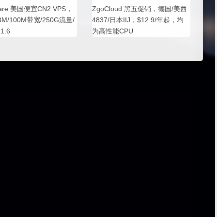
Dare 美国便宜CN2 VPS，
ZgoCloud 黑五促销，德国/美西
8M/100M带宽/250G流量/
4837/日本IIJ，$12.9/年起，均
1.6
为高性能CPU