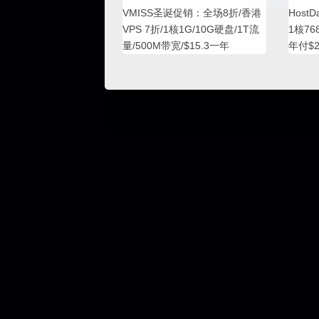
VMISS圣诞促销：全场8折/香港
Host
VPS 7折/1核1G/10G硬盘/1T流
1核76
量/500M带宽/$15.3一年
年付$2