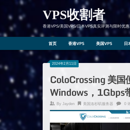
跳
到
VPS收割者
内
容
香港VPS/美国VPS/日本VPS真实评测与限时优惠
首页
香港VPS
美国VPS
日
2024年2月11日
ColoCrossing 
Windows，1Gbp
By
Jayden
美国洛杉矶服务器
0 