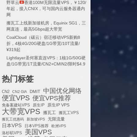
野草云
香港100M无限流量VPS，￥120/
年起，接入CNIX，可与国内云服务器通内
网
搬瓦工上线新加坡机房，Equinix SG1，三
网直连，最高5Gbps超大带宽
CoalCloud（碳云）宿迁移动VPS新购8
折，4核4G/20G硬盘/1G带宽/10T流量/
¥319起
Lightlayer圣何塞直连VPS：1核1G/50G硬
盘/1G带宽/1T流量/CN2+CMIN2/限时$4.9
热门标签
中国优化网络
DMIT
CN2
CN2 GIA
便宜VPS
便宜VPS推荐
原生IP VPS
免备案建站VPS
原生IP
大带宽VPS
搬瓦工
搬瓦工VPS
无限流量
搬瓦工优惠码
新加坡VPS
日本VPS
日本VPS推荐
欧洲VPS
美国VPS
洛杉矶VPS