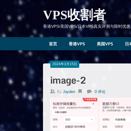
跳
到
VPS收割者
内
容
香港VPS/美国VPS/日本VPS真实评测与限时优惠
首页
香港VPS
美国VPS
日
2024年3月15日
image-2
By
Jayden
0 评论