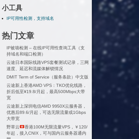
小工具
IP可用性检测，支持域名
热门文章
IP被墙检测 – 在线IP可用性查询工具（支
持域名和端口检测）
云途日本国际线路VPS套餐测试记录，三网
速度、延迟和流媒体解锁情况
DMIT Term of Service（服务条款）中文版
云途新上香港AMD VPS：TKO优化线路，
折后低至¥19.8/月起，最高500Mbps大带
宽
云途新上深圳电信AMD 9950X云服务器，
优惠后89.6/月起，可选无限流量或1Gbps
大带宽
野草云
香港100M无限流量VPS，￥120/
年起，接入CNIX，可与国内云服务器通内