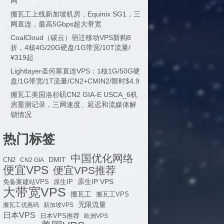
网
搬瓦工上线新加坡机房，Equinix SG1，三
网直连，最高5Gbps超大带宽
CoalCloud（碳云）宿迁移动VPS新购8
折，4核4G/20G硬盘/1G带宽/10T流量/
¥319起
Lightlayer圣何塞直连VPS：1核1G/50G硬
盘/1G带宽/1T流量/CN2+CMIN2/限时$4.9
搬瓦工美国洛杉矶CN2 GIA-E USCA_6机
房重测记录，三网速度、延迟和流媒体解
锁情况
热门标签
中国优化网络
DMIT
CN2
CN2 GIA
便宜VPS
便宜VPS推荐
原生IP VPS
免备案建站VPS
原生IP
大带宽VPS
搬瓦工
搬瓦工VPS
无限流量
搬瓦工优惠码
新加坡VPS
日本VPS
日本VPS推荐
欧洲VPS