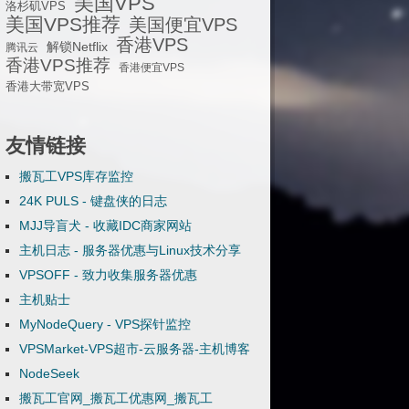
美国VPS
洛杉矶VPS
美国VPS推荐
美国便宜VPS
香港VPS
解锁Netflix
腾讯云
香港VPS推荐
香港便宜VPS
香港大带宽VPS
友情链接
搬瓦工VPS库存监控
24K PULS - 键盘侠的日志
MJJ导盲犬 - 收藏IDC商家网站
主机日志 - 服务器优惠与Linux技术分享
VPSOFF - 致力收集服务器优惠
主机贴士
MyNodeQuery - VPS探针监控
VPSMarket-VPS超市-云服务器-主机博客
NodeSeek
搬瓦工官网_搬瓦工优惠网_搬瓦工