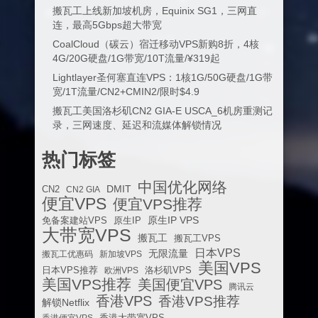
搬瓦工上线新加坡机房，Equinix SG1，三网直
连，最高5Gbps超大带宽
CoalCloud（碳云）宿迁移动VPS新购8折，4核
4G/20G硬盘/1G带宽/10T流量/¥319起
Lightlayer圣何塞直连VPS：1核1G/50G硬盘/1G带
宽/1T流量/CN2+CMIN2/限时$4.9
搬瓦工美国洛杉矶CN2 GIA-E USCA_6机房重测记
录，三网速度、延迟和流媒体解锁情况
热门标签
中国优化网络
DMIT
CN2
CN2 GIA
便宜VPS
便宜VPS推荐
原生IP VPS
免备案建站VPS
原生IP
大带宽VPS
搬瓦工
搬瓦工VPS
日本VPS
无限流量
搬瓦工优惠码
新加坡VPS
美国VPS
日本VPS推荐
欧洲VPS
洛杉矶VPS
美国VPS推荐
美国便宜VPS
腾讯云
香港VPS
香港VPS推荐
解锁Netflix
香港便宜VPS
香港大带宽VPS