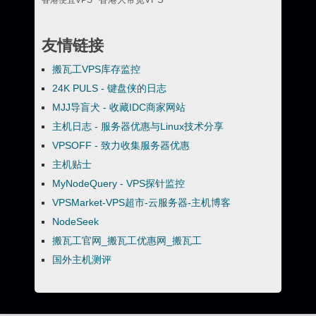
友情链接
搬瓦工VPS库存监控
24K PULS - 键盘侠的日志
MJJ导盲犬 - 收藏IDC商家网站
主机日志 - 服务器优惠与Linux技术分享
VPSOFF - 致力收集服务器优惠
主机贴士
MyNodeQuery - VPS探针监控
VPSMarket-VPS超市-云服务器-主机博客
NodeSeek
搬瓦工官网_搬瓦工优惠网_搬瓦工
国外主机测评