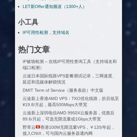
LET新Offer通知频道（1300+人）
小工具
IP可用性检测，支持域名
热门文章
IP被墙检测 – 在线IP可用性查询工具（支持域名和
端口检测）
云途日本国际线路VPS套餐测试记录，三网速度、
延迟和流媒体解锁情况
DMIT Term of Service（服务条款）中文版
云途新上香港AMD VPS：TKO优化线路，折后低至
¥19.8/月起，最高500Mbps大带宽
云途新上深圳电信AMD 9950X云服务器，优惠后
89.6/月起，可选无限流量或1Gbps大带宽
野草云
香港100M无限流量VPS，￥120/年起，
接入CNIX，可与国内云服务器通内网