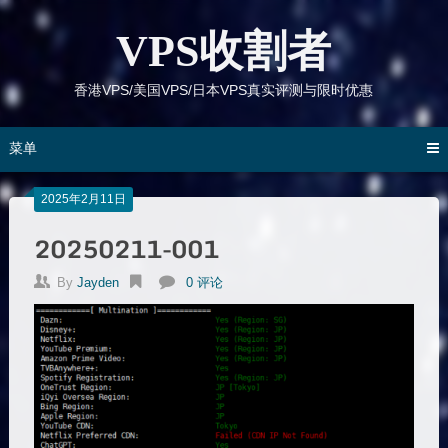
跳
到
VPS收割者
内
容
香港VPS/美国VPS/日本VPS真实评测与限时优惠
菜单
2025年2月11日
20250211-001
By
Jayden
0 评论