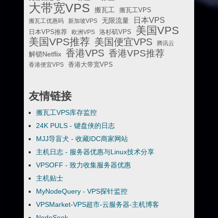
大带宽VPS
搬瓦工
搬瓦工VPS
日本VPS
无限流量
搬瓦工优惠码
新加坡VPS
美国VPS
日本VPS推荐
欧洲VPS
洛杉矶VPS
美国VPS推荐
美国便宜VPS
腾讯云
香港VPS
香港VPS推荐
解锁Netflix
香港便宜VPS
香港大带宽VPS
友情链接
搬瓦工VPS库存监控
24K PULS - 键盘侠的日志
MJJ导盲犬 - 收藏IDC商家网站
主机日志 - 服务器优惠与Linux技术分享
VPSOFF - 致力收集服务器优惠
主机贴士
MyNodeQuery - VPS探针监控
VPSMarket-VPS超市-云服务器-主机博客
NodeSeek