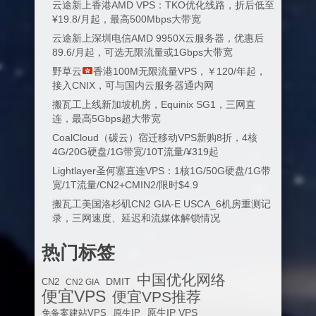
云途新上香港AMD VPS：TKO优化线路，折后低至
¥19.8/月起，最高500Mbps大带宽
云途新上深圳电信AMD 9950X云服务器，优惠后
89.6/月起，可选无限流量或1Gbps大带宽
野草云
香港100M无限流量VPS，￥120/年起，
接入CNIX，可与国内云服务器通内网
搬瓦工上线新加坡机房，Equinix SG1，三网直
连，最高5Gbps超大带宽
CoalCloud（碳云）宿迁移动VPS新购8折，4核
4G/20G硬盘/1G带宽/10T流量/¥319起
Lightlayer圣何塞直连VPS：1核1G/50G硬盘/1G带
宽/1T流量/CN2+CMIN2/限时$4.9
搬瓦工美国洛杉矶CN2 GIA-E USCA_6机房重测记
录，三网速度、延迟和流媒体解锁情况
热门标签
中国优化网络
DMIT
CN2
CN2 GIA
便宜VPS
便宜VPS推荐
原生IP VPS
免备案建站VPS
原生IP