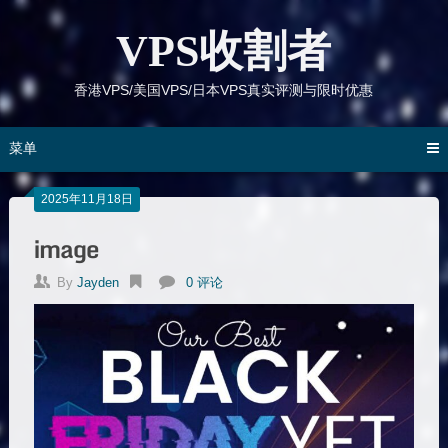
跳
到
VPS收割者
内
容
香港VPS/美国VPS/日本VPS真实评测与限时优惠
菜单
2025年11月18日
image
By
Jayden
0 评论