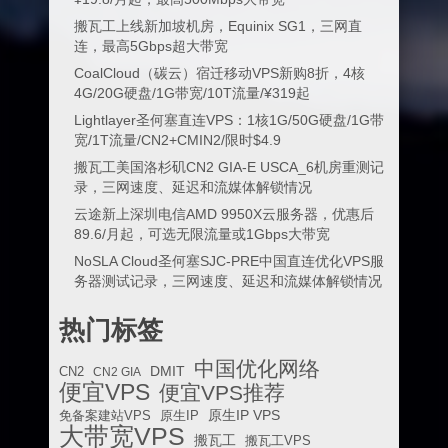
搬瓦工上线新加坡机房，Equinix SG1，三网直
连，最高5Gbps超大带宽
CoalCloud（碳云）宿迁移动VPS新购8折，4核
4G/20G硬盘/1G带宽/10T流量/¥319起
Lightlayer圣何塞直连VPS：1核1G/50G硬盘/1G带
宽/1T流量/CN2+CMIN2/限时$4.9
搬瓦工美国洛杉矶CN2 GIA-E USCA_6机房重测记
录，三网速度、延迟和流媒体解锁情况
云途新上深圳电信AMD 9950X云服务器，优惠后
89.6/月起，可选无限流量或1Gbps大带宽
NoSLA Cloud圣何塞SJC-PRE中国直连优化VPS服
务器测试记录，三网速度、延迟和流媒体解锁情况
热门标签
中国优化网络
DMIT
CN2
CN2 GIA
便宜VPS
便宜VPS推荐
原生IP VPS
免备案建站VPS
原生IP
大带宽VPS
搬瓦工
搬瓦工VPS