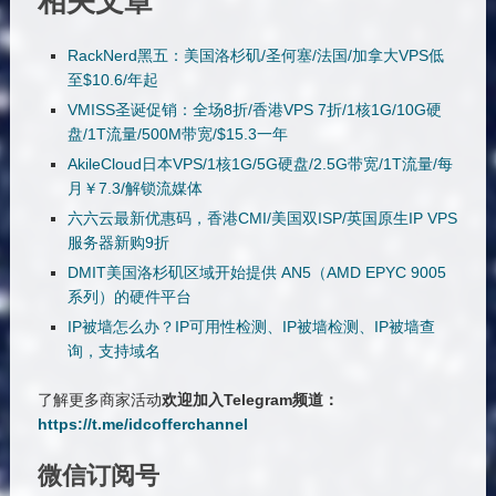
相关文章
RackNerd黑五：美国洛杉矶/圣何塞/法国/加拿大VPS低
至$10.6/年起
VMISS圣诞促销：全场8折/香港VPS 7折/1核1G/10G硬
盘/1T流量/500M带宽/$15.3一年
AkileCloud日本VPS/1核1G/5G硬盘/2.5G带宽/1T流量/每
月￥7.3/解锁流媒体
六六云最新优惠码，香港CMI/美国双ISP/英国原生IP VPS
服务器新购9折
DMIT美国洛杉矶区域开始提供 AN5（AMD EPYC 9005
系列）的硬件平台
IP被墙怎么办？IP可用性检测、IP被墙检测、IP被墙查
询，支持域名
了解更多商家活动
欢迎加入Telegram频道：
https://t.me/idcofferchannel
微信订阅号