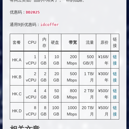
有狗云类似产品的不用买了，一样的线路。
优惠码：
DD2025
通用9折优惠码：
idcoffer
内
链
套餐
CPU
硬盘
带宽
流量
原价
存
接
1
1
10
200
500
¥168/
链
HK.A
vCPU
GB
GB
Mbps
GB/月
年
接
2
2
20
500
1 TB/
¥300/
链
HK.B
vCPU
GB
GB
Mbps
月
年
接
4
4
50
800
2 TB/
¥500/
链
HK.C
vCPU
GB
GB
Mbps
月
年
接
8
8
100
1000
20 TB/
¥500/
链
HK.D
vCPU
GB
GB
Mbps
月
月
接