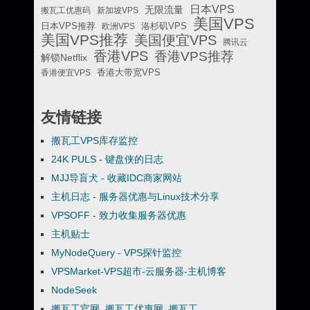
日本VPS
无限流量
搬瓦工优惠码
新加坡VPS
美国VPS
日本VPS推荐
欧洲VPS
洛杉矶VPS
美国VPS推荐
美国便宜VPS
腾讯云
香港VPS
香港VPS推荐
解锁Netflix
香港便宜VPS
香港大带宽VPS
友情链接
搬瓦工VPS库存监控
24K PULS - 键盘侠的日志
MJJ导盲犬 - 收藏IDC商家网站
主机日志 - 服务器优惠与Linux技术分享
VPSOFF - 致力收集服务器优惠
主机贴士
MyNodeQuery - VPS探针监控
VPSMarket-VPS超市-云服务器-主机博客
NodeSeek
搬瓦工官网_搬瓦工优惠网_搬瓦工