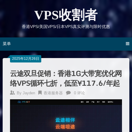
跳
到
VPS收割者
内
容
香港VPS/美国VPS/日本VPS真实评测与限时优惠
菜单
2025年12月26日
云途双旦促销：香港1G大带宽优化网
络VPS循环七折，低至¥117.6/年起
By
Jayden
香港服务器
0 评论