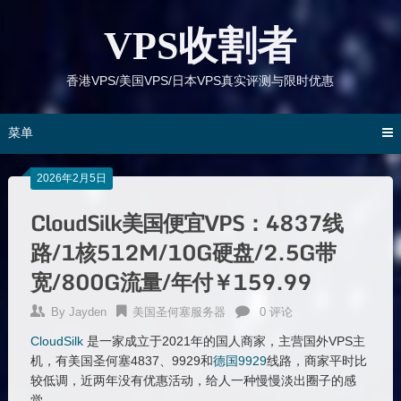
跳
到
VPS收割者
内
容
香港VPS/美国VPS/日本VPS真实评测与限时优惠
菜单
2026年2月5日
CloudSilk美国便宜VPS：4837线
路/1核512M/10G硬盘/2.5G带
宽/800G流量/年付￥159.99
By
Jayden
美国圣何塞服务器
0 评论
CloudSilk
是一家成立于2021年的国人商家，主营国外VPS主
机，有美国圣何塞4837、9929和
德国9929
线路，商家平时比
较低调，近两年没有优惠活动，给人一种慢慢淡出圈子的感
觉。