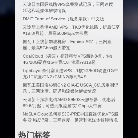
云途日本国际线路VPS套餐测试记录，三网速度、
延迟和流媒体解锁情况
DMIT Term of Service（服务条款）中文版
云途新上香港AMD VPS：TKO优化线路，折后低至
¥19.8/月起，最高500Mbps大带宽
搬瓦工上线新加坡机房，Equinix SG1，三网直
连，最高5Gbps超大带宽
CoalCloud（碳云）宿迁移动VPS新购8折，4核
4G/20G硬盘/1G带宽/10T流量/¥319起
Lightlayer圣何塞直连VPS：1核1G/50G硬盘/1G带
宽/1T流量/CN2+CMIN2/限时$4.9
搬瓦工美国洛杉矶CN2 GIA-E USCA_6机房重测记
录，三网速度、延迟和流媒体解锁情况
云途新上深圳电信AMD 9950X云服务器，优惠后
89.6/月起，可选无限流量或1Gbps大带宽
NoSLA Cloud圣何塞SJC-PRE中国直连优化VPS服
务器测试记录，三网速度、延迟和流媒体解锁情况
热门标签