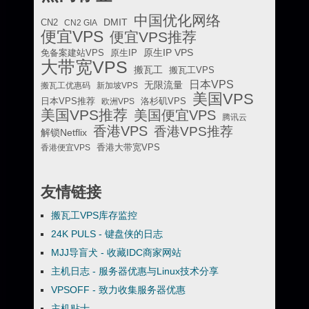
中国优化网络
DMIT
CN2
CN2 GIA
便宜VPS
便宜VPS推荐
原生IP VPS
免备案建站VPS
原生IP
大带宽VPS
搬瓦工
搬瓦工VPS
日本VPS
无限流量
搬瓦工优惠码
新加坡VPS
美国VPS
日本VPS推荐
欧洲VPS
洛杉矶VPS
美国VPS推荐
美国便宜VPS
腾讯云
香港VPS
香港VPS推荐
解锁Netflix
香港便宜VPS
香港大带宽VPS
友情链接
搬瓦工VPS库存监控
24K PULS - 键盘侠的日志
MJJ导盲犬 - 收藏IDC商家网站
主机日志 - 服务器优惠与Linux技术分享
VPSOFF - 致力收集服务器优惠
主机贴士