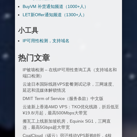
BuyVM 补货通知频道（1000+人）
LET新Offer通知频道（1300+人）
小工具
IP可用性检测，支持域名
热门文章
IP被墙检测 – 在线IP可用性查询工具（支持域名和
端口检测）
云途日本国际线路VPS套餐测试记录，三网速度、
延迟和流媒体解锁情况
DMIT Term of Service（服务条款）中文版
云途新上香港AMD VPS：TKO优化线路，折后低至
¥19.8/月起，最高500Mbps大带宽
搬瓦工上线新加坡机房，Equinix SG1，三网直
连，最高5Gbps超大带宽
CoalCloud（碳云）宿迁移动VPS新购8折，4核