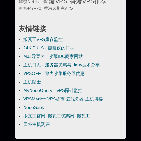
香港VPS
香港VPS推荐
解锁Netflix
香港便宜VPS
香港大带宽VPS
友情链接
搬瓦工VPS库存监控
24K PULS - 键盘侠的日志
MJJ导盲犬 - 收藏IDC商家网站
主机日志 - 服务器优惠与Linux技术分享
VPSOFF - 致力收集服务器优惠
主机贴士
MyNodeQuery - VPS探针监控
VPSMarket-VPS超市-云服务器-主机博客
NodeSeek
搬瓦工官网_搬瓦工优惠网_搬瓦工
国外主机测评