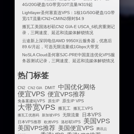
4G/20G硬盘/1G带宽/10T流量/¥319起
Lightlayer圣何塞直连VPS：1核1G/50G硬盘/1G带
宽/1T流量/CN2+CMIN2/限时$4.9
搬瓦工美国洛杉矶CN2 GIA-E USCA_6机房重测记
录，三网速度、延迟和流媒体解锁情况
云途新上深圳电信AMD 9950X云服务器，优惠后
89.6/月起，可选无限流量或1Gbps大带宽
NoSLA Cloud圣何塞SJC-PRE中国直连优化VPS服
务器测试记录，三网速度、延迟和流媒体解锁情况
热门标签
中国优化网络
DMIT
CN2
CN2 GIA
便宜VPS
便宜VPS推荐
原生IP VPS
免备案建站VPS
原生IP
大带宽VPS
搬瓦工
搬瓦工VPS
日本VPS
无限流量
搬瓦工优惠码
新加坡VPS
美国VPS
日本VPS推荐
欧洲VPS
洛杉矶VPS
美国VPS推荐
美国便宜VPS
腾讯云