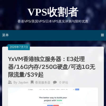
跳
到
VPS收割者
内
容
香港VPS/美国VPS/日本VPS真实评测与限时优惠
菜单
2026年7月7日
YxVM香港独立服务器：E3处理
器/16G内存/250G硬盘/可选1G无
限流量/$39起
By
Jayden
香港服务器
0 评论