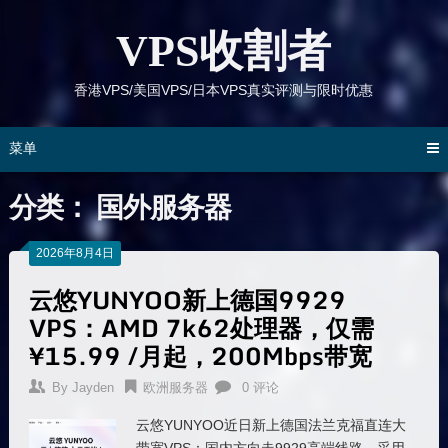
跳
到
VPS收割者
内
容
香港VPS/美国VPS/日本VPS真实评测与限时优惠
菜单
分类：
国外服务器
2026年8月4日
云悠YUNYOO新上德国9929
VPS：AMD 7k62处理器，仅需
¥15.99 /月起，200Mbps带宽
By
Jayden
欧洲服务器
0 评论
云悠YUNYOO近日新上德国法兰克福直连大