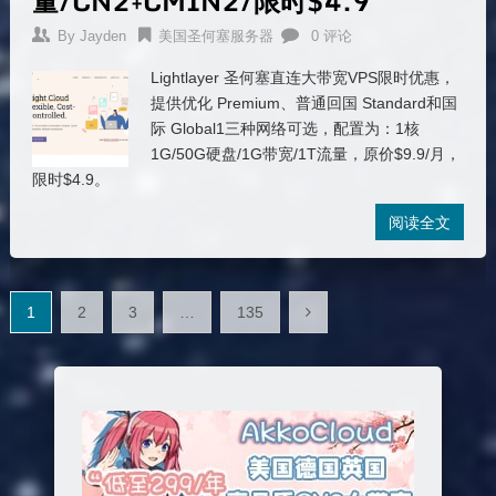
量/CN2+CMIN2/限时$4.9
By
Jayden
美国圣何塞服务器
0 评论
Lightlayer 圣何塞直连大带宽VPS限时优惠，
提供优化 Premium、普通回国 Standard和国
际 Global1三种网络可选，配置为：1核
1G/50G硬盘/1G带宽/1T流量，原价$9.9/月，
限时$4.9。
阅读全文
文
1
2
3
…
135
章
分
页