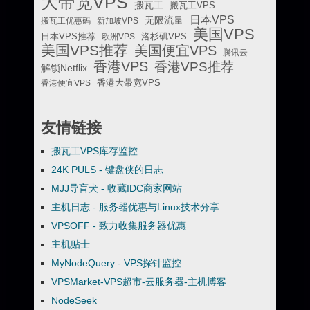
大带宽VPS
搬瓦工
搬瓦工VPS
日本VPS
无限流量
搬瓦工优惠码
新加坡VPS
美国VPS
日本VPS推荐
欧洲VPS
洛杉矶VPS
美国VPS推荐
美国便宜VPS
腾讯云
香港VPS
香港VPS推荐
解锁Netflix
香港便宜VPS
香港大带宽VPS
友情链接
搬瓦工VPS库存监控
24K PULS - 键盘侠的日志
MJJ导盲犬 - 收藏IDC商家网站
主机日志 - 服务器优惠与Linux技术分享
VPSOFF - 致力收集服务器优惠
主机贴士
MyNodeQuery - VPS探针监控
VPSMarket-VPS超市-云服务器-主机博客
NodeSeek