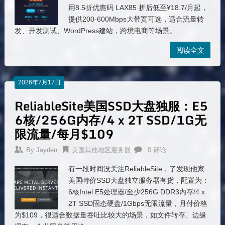
用8.5折优惠码 LAX85 折后低至¥18.7/月起，
提供200-600Mbps大带宽可选，适合流量转
发、开发测试、WordPress建站，跨境电商等场景。
阅读全文
2026年7月17日
ReliableSite美国SSD大盘独服：E5
6核/256G内存/4 x 2T SSD/1G无
限流量/每月$109
By
Jayden
美国其他地区服务器
0 评论
有一段时间没关注ReliableSite，了发现他家
美国特价SSD大盘独立服务器有货，配置为：
6核Intel E5处理器/至少256G DDR3内存/4 x
2T SSD固态硬盘/1Gbps无限流量，月付价格
为$109，很适合数据量吞吐比较大的场景，如文件转存、边缘