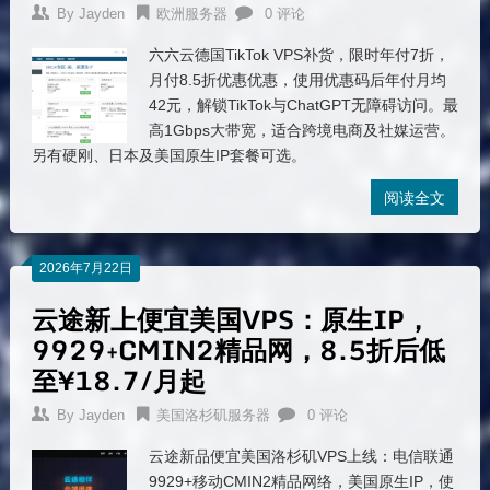
By
Jayden
欧洲服务器
0 评论
六六云德国TikTok VPS补货，限时年付7折，
月付8.5折优惠优惠，使用优惠码后年付月均
42元，解锁TikTok与ChatGPT无障碍访问。最
高1Gbps大带宽，适合跨境电商及社媒运营。
另有硬刚、日本及美国原生IP套餐可选。
阅读全文
2026年7月22日
云途新上便宜美国VPS：原生IP，
9929+CMIN2精品网，8.5折后低
至¥18.7/月起
By
Jayden
美国洛杉矶服务器
0 评论
云途新品便宜美国洛杉矶VPS上线：电信联通
9929+移动CMIN2精品网络，美国原生IP，使