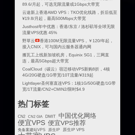
89.6/月起，可选无限流量或1Gbps大带宽
云途新上香港AMD VPS：TKO优化线路，折后低至
¥19.8/月起，最高500Mbps大带宽
Justhost年中优惠：香港/东京 / 洛杉矶等全球无限
流量VPS优惠 45%
野草云
香港100M无限流量VPS，￥120/年起，
接入CNIX，可与国内云服务器通内网
搬瓦工上线新加坡机房，Equinix SG1，三网直
连，最高5Gbps超大带宽
CoalCloud（碳云）宿迁移动VPS新购8折，4核
4G/20G硬盘/1G带宽/10T流量/¥319起
Lightlayer圣何塞直连VPS：1核1G/50G硬盘/1G带
宽/1T流量/CN2+CMIN2/限时$4.9
热门标签
中国优化网络
DMIT
CN2
CN2 GIA
便宜VPS
便宜VPS推荐
原生IP VPS
免备案建站VPS
原生IP