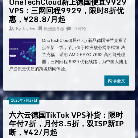
OneTechCloud新上德国便宜9929
VPS：三网回程9929，限时8折优
惠，¥28.8/月起
By
Jayden
欧洲服务器
0 评论
OneTechCloud(易科云) 新品德国法兰克福节
点全新上线，节点位于欧洲核心网络枢纽 法
兰克福，采用 AMD EPYC 7K62 高性能处理
器，三网回程 9929 优化线路，为中国大陆用
户提供更优质的跨境访问体验。
阅读全文
2026年7月27日
六六云德国TikTok VPS补货：限时
年付7折，月付8.5折，双ISP新IP
断，¥42/月起