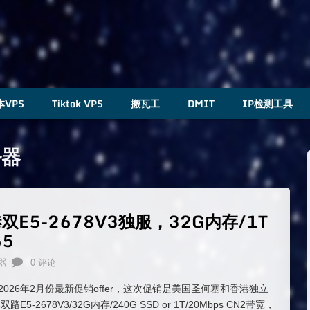
本VPS
Tiktok VPS
搬瓦工
DMIT
IP检测工具
务器
香港双E5-2678V3独服，32G内存/1T
65
器
0 评论
 发来了2026年2月份最新促销offer，这次促销是美国圣何塞和香港独立
5-2678V3/32G内存/240G SSD or 1T/20Mbps CN2带宽，