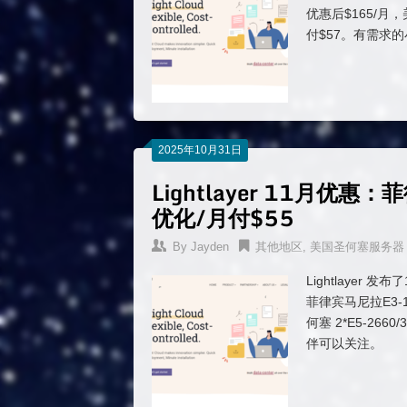
优惠后$165/月，美
付$57。有需求
2025年10月31日
Lightlayer 11月优惠
优化/月付$55
By
Jayden
其他地区
,
美国圣何塞服务器
Lightlaye
菲律宾马尼拉E3-
何塞 2*E5-266
伴可以关注。