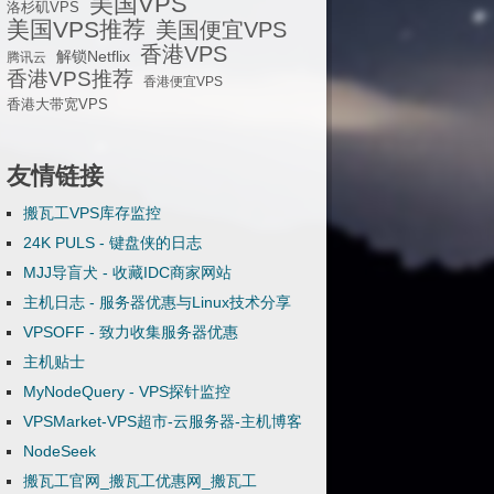
美国VPS
洛杉矶VPS
美国VPS推荐
美国便宜VPS
香港VPS
解锁Netflix
腾讯云
香港VPS推荐
香港便宜VPS
香港大带宽VPS
友情链接
搬瓦工VPS库存监控
24K PULS - 键盘侠的日志
MJJ导盲犬 - 收藏IDC商家网站
主机日志 - 服务器优惠与Linux技术分享
VPSOFF - 致力收集服务器优惠
主机贴士
MyNodeQuery - VPS探针监控
VPSMarket-VPS超市-云服务器-主机博客
NodeSeek
搬瓦工官网_搬瓦工优惠网_搬瓦工