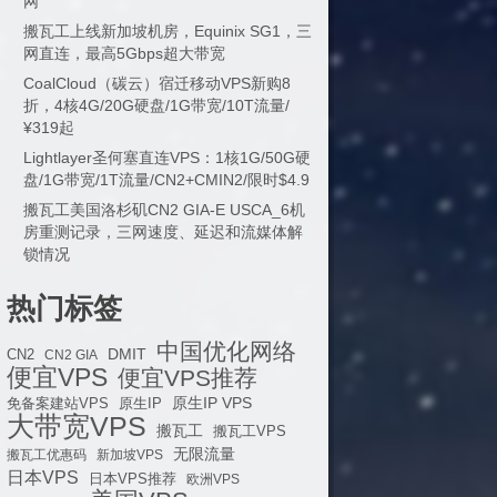
网
搬瓦工上线新加坡机房，Equinix SG1，三
网直连，最高5Gbps超大带宽
CoalCloud（碳云）宿迁移动VPS新购8
折，4核4G/20G硬盘/1G带宽/10T流量/
¥319起
Lightlayer圣何塞直连VPS：1核1G/50G硬
盘/1G带宽/1T流量/CN2+CMIN2/限时$4.9
搬瓦工美国洛杉矶CN2 GIA-E USCA_6机
房重测记录，三网速度、延迟和流媒体解
锁情况
热门标签
中国优化网络
DMIT
CN2
CN2 GIA
便宜VPS
便宜VPS推荐
原生IP VPS
免备案建站VPS
原生IP
大带宽VPS
搬瓦工
搬瓦工VPS
无限流量
搬瓦工优惠码
新加坡VPS
日本VPS
日本VPS推荐
欧洲VPS