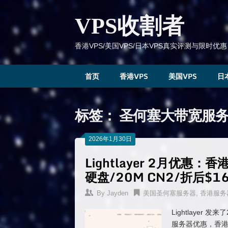
跳
到
VPS收割者
内
容
香港VPS/美国VPS/日本VPS真实评测与限时优惠
首页
香港VPS
美国VPS
日
标签：
圣何塞大带宽服
2026年1月30日
Lightlayer 2月优惠：
硬盘/20M CN2/折后$1
By
Jayden
美国圣何塞服务器
,
香港服务
Lightlayer
服务器优惠，香港双路E