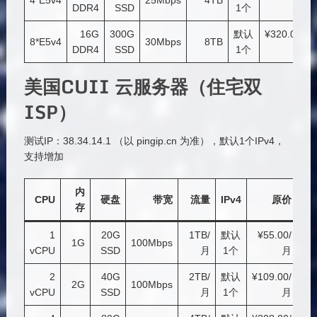
4*E5v4
25Mbps
4TB
DDR4
SSD
1个
月
16G
300G
默认
¥320.00/
8*E5v4
30Mbps
8TB
DDR4
SSD
1个
月
美国CUII 云服务器（住宅双
ISP）
测试IP：38.34.14.1 （以 pingip.cn 为准），默认1个IPv4，
支持增加
内
链
CPU
硬盘
带宽
流量
IPv4
原价
存
接
1
20G
1TB/
默认
¥55.00/
链
1G
100Mbps
vCPU
SSD
月
1个
月
接
2
40G
2TB/
默认
¥109.00/
链
2G
100Mbps
vCPU
SSD
月
1个
月
接