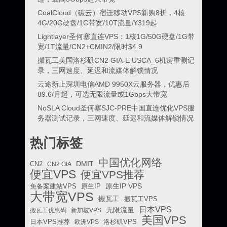
CoalCloud（碳云）宿迁移动VPS新购8折，4核
4G/20G硬盘/1G带宽/10T流量/¥319起
Lightlayer圣何塞直连VPS：1核1G/50G硬盘/1G带
宽/1T流量/CN2+CMIN2/限时$4.9
搬瓦工美国洛杉矶CN2 GIA-E USCA_6机房重测记
录，三网速度、延迟和流媒体解锁情况
云途新上深圳电信AMD 9950X云服务器，优惠后
89.6/月起，可选无限流量或1Gbps大带宽
NoSLA Cloud圣何塞SJC-PRE中国直连优化VPS服
务器测试记录，三网速度、延迟和流媒体解锁情况
热门标签
中国优化网络
DMIT
CN2
CN2 GIA
便宜VPS
便宜VPS推荐
原生IP VPS
免备案建站VPS
原生IP
大带宽VPS
搬瓦工
搬瓦工VPS
日本VPS
无限流量
搬瓦工优惠码
新加坡VPS
美国VPS
日本VPS推荐
欧洲VPS
洛杉矶VPS