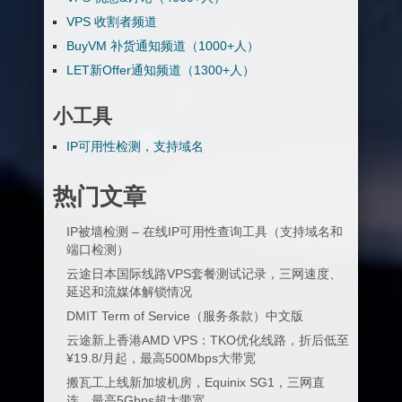
VPS 收割者频道
BuyVM 补货通知频道（1000+人）
LET新Offer通知频道（1300+人）
小工具
IP可用性检测，支持域名
热门文章
IP被墙检测 – 在线IP可用性查询工具（支持域名和
端口检测）
云途日本国际线路VPS套餐测试记录，三网速度、
延迟和流媒体解锁情况
DMIT Term of Service（服务条款）中文版
云途新上香港AMD VPS：TKO优化线路，折后低至
¥19.8/月起，最高500Mbps大带宽
搬瓦工上线新加坡机房，Equinix SG1，三网直
连，最高5Gbps超大带宽