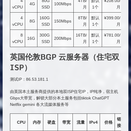
4
80G
4TB/
默认
¥208.00/
链
4G
100Mbps
vCPU
SSD
月
1个
月
接
4
160G
8TB/
默认
¥399.00/
链
8G
150Mbps
vCPU
SSD
月
1个
月
接
8
300G
16TB/
默认
¥781.00/
链
16G
200Mbps
vCPU
SSD
月
1个
月
接
英国伦敦BGP 云服务器（住宅双
ISP）
测试IP：86.53.181.1
由英国本土服务商提供的本地双ISP住宅IP，IP纯净，宿主机
Gbps大带宽，解锁大部分本土服务包括tiktok ChatGPT
Netflix gemini 各大流媒体服务等
链
CPU
内存
硬盘
带宽
流量
IPv4
价格
接