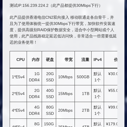
测试IP:156.239.224.2（此产品都提供30Mbps下行）
此产品提供香港电信CN2双向接入 移动联通走各自骨干，并
且为了使用体验统一提供30Mbps下行带宽，加快软件安装速
度，提供高级别RAID保护数据安全，适合中小型网站或个人
使用，此产品线路稳定延迟低访问快，非常适合一些需要低延
迟的业务使用！
CPU
内存
硬盘
带宽
流量
IPv4
价格
1G
20G
默认
¥30.00/
1*E5v4
10Mbps
500GB
DDR4
SSD
1个
月
2G
40G
默认
¥55.00/
2*E5v4
15Mbps
1TB
DDR4
SSD
1个
月
4G
80G
默认
¥99.00/
4*E5v4
20Mbps
2TB
DDR4
SSD
1个
月
8G
150G
默认
¥179.00/