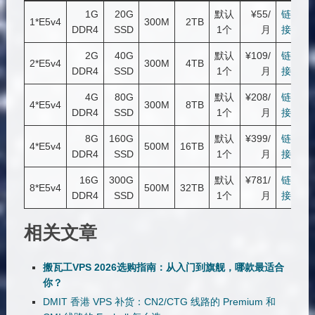
1G
20G
默认
¥55/
链
1*E5v4
300M
2TB
DDR4
SSD
1个
月
接
2G
40G
默认
¥109/
链
2*E5v4
300M
4TB
DDR4
SSD
1个
月
接
4G
80G
默认
¥208/
链
4*E5v4
300M
8TB
DDR4
SSD
1个
月
接
8G
160G
默认
¥399/
链
4*E5v4
500M
16TB
DDR4
SSD
1个
月
接
16G
300G
默认
¥781/
链
8*E5v4
500M
32TB
DDR4
SSD
1个
月
接
相关文章
搬瓦工VPS 2026选购指南：从入门到旗舰，哪款最适合
你？
DMIT 香港 VPS 补货：CN2/CTG 线路的 Premium 和