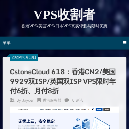
跳
到
VPS收割者
内
容
香港VPS/美国VPS/日本VPS真实评测与限时优惠
菜单
2026年6月18日
CstoneCloud 618：香港CN2/美国
9929双ISP/英国双ISP VPS限时年
付6折、月付8折
By
Jayden
香港服务器
0 评论