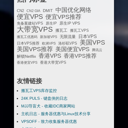
中国优化网络
DMIT
CN2
CN2 GIA
便宜VPS
便宜VPS推荐
原生IP VPS
免备案建站VPS
原生IP
大带宽VPS
搬瓦工
搬瓦工VPS
日本VPS
无限流量
搬瓦工优惠码
新加坡VPS
美国VPS
日本VPS推荐
欧洲VPS
洛杉矶VPS
美国VPS推荐
美国便宜VPS
腾讯云
香港VPS
香港VPS推荐
解锁Netflix
香港便宜VPS
香港大带宽VPS
友情链接
搬瓦工VPS库存监控
24K PULS - 键盘侠的日志
MJJ导盲犬 - 收藏IDC商家网站
主机日志 - 服务器优惠与Linux技术分享
VPSOFF - 致力收集服务器优惠