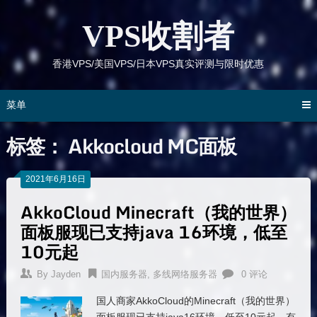
跳
到
VPS收割者
内
容
香港VPS/美国VPS/日本VPS真实评测与限时优惠
菜单
标签：
Akkocloud MC面板
2021年6月16日
AkkoCloud Minecraft（我的世界）
面板服现已支持java 16环境，低至
10元起
By
Jayden
国内服务器
,
多线网络服务器
0 评论
国人商家AkkoCloud的Minecraft（我的世界）