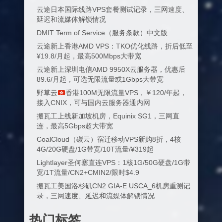
云途日本国际线路VPS套餐测试记录，三网速度、
延迟和流媒体解锁情况
DMIT Term of Service（服务条款）中文版
云途新上香港AMD VPS：TKO优化线路，折后低至
¥19.8/月起，最高500Mbps大带宽
云途新上深圳电信AMD 9950X云服务器，优惠后
89.6/月起，可选无限流量或1Gbps大带宽
野草云
香港100M无限流量VPS，￥120/年起，
接入CNIX，可与国内云服务器通内网
搬瓦工上线新加坡机房，Equinix SG1，三网直
连，最高5Gbps超大带宽
CoalCloud（碳云）宿迁移动VPS新购8折，4核
4G/20G硬盘/1G带宽/10T流量/¥319起
Lightlayer圣何塞直连VPS：1核1G/50G硬盘/1G带
宽/1T流量/CN2+CMIN2/限时$4.9
搬瓦工美国洛杉矶CN2 GIA-E USCA_6机房重测记
录，三网速度、延迟和流媒体解锁情况
热门标签