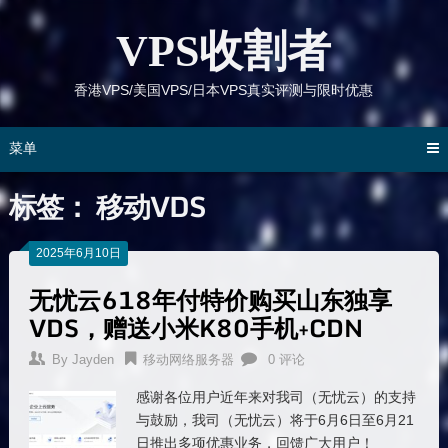
跳
到
VPS收割者
内
容
香港VPS/美国VPS/日本VPS真实评测与限时优惠
菜单
标签：
移动VDS
2025年6月10日
无忧云618年付特价购买山东独享
VDS，赠送小米K80手机+CDN
By
Jayden
移动网络服务器
0 评论
感谢各位用户近年来对我司（无忧云）的支持
与鼓励，我司（无忧云）将于6月6日至6月21
日推出多项优惠业务，回馈广大用户！