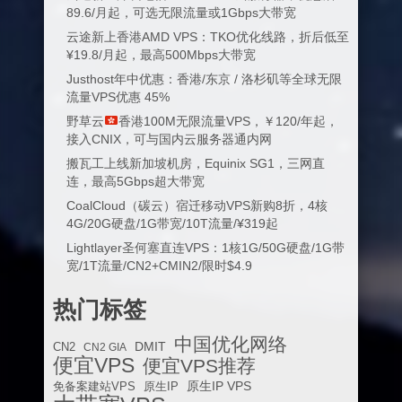
89.6/月起，可选无限流量或1Gbps大带宽
云途新上香港AMD VPS：TKO优化线路，折后低至
¥19.8/月起，最高500Mbps大带宽
Justhost年中优惠：香港/东京 / 洛杉矶等全球无限
流量VPS优惠 45%
野草云
香港100M无限流量VPS，￥120/年起，
接入CNIX，可与国内云服务器通内网
搬瓦工上线新加坡机房，Equinix SG1，三网直
连，最高5Gbps超大带宽
CoalCloud（碳云）宿迁移动VPS新购8折，4核
4G/20G硬盘/1G带宽/10T流量/¥319起
Lightlayer圣何塞直连VPS：1核1G/50G硬盘/1G带
宽/1T流量/CN2+CMIN2/限时$4.9
热门标签
中国优化网络
DMIT
CN2
CN2 GIA
便宜VPS
便宜VPS推荐
原生IP VPS
免备案建站VPS
原生IP