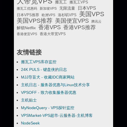
大带宽VPS
搬瓦工
搬瓦工VPS
日本VPS
无限流量
搬瓦工优惠码
新加坡VPS
美国VPS
日本VPS推荐
欧洲VPS
洛杉矶VPS
美国VPS推荐
美国便宜VPS
腾讯云
香港VPS
香港VPS推荐
解锁Netflix
香港便宜VPS
香港大带宽VPS
友情链接
搬瓦工VPS库存监控
24K PULS - 键盘侠的日志
MJJ导盲犬 - 收藏IDC商家网站
主机日志 - 服务器优惠与Linux技术分享
VPSOFF - 致力收集服务器优惠
主机贴士
MyNodeQuery - VPS探针监控
VPSMarket-VPS超市-云服务器-主机博客
NodeSeek