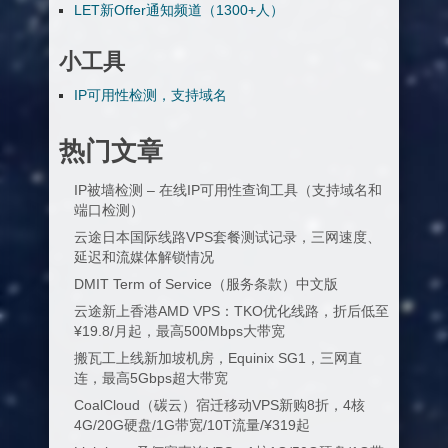
LET新Offer通知频道（1300+人）
小工具
IP可用性检测，支持域名
热门文章
IP被墙检测 – 在线IP可用性查询工具（支持域名和
端口检测）
云途日本国际线路VPS套餐测试记录，三网速度、
延迟和流媒体解锁情况
DMIT Term of Service（服务条款）中文版
云途新上香港AMD VPS：TKO优化线路，折后低至
¥19.8/月起，最高500Mbps大带宽
搬瓦工上线新加坡机房，Equinix SG1，三网直
连，最高5Gbps超大带宽
CoalCloud（碳云）宿迁移动VPS新购8折，4核
4G/20G硬盘/1G带宽/10T流量/¥319起