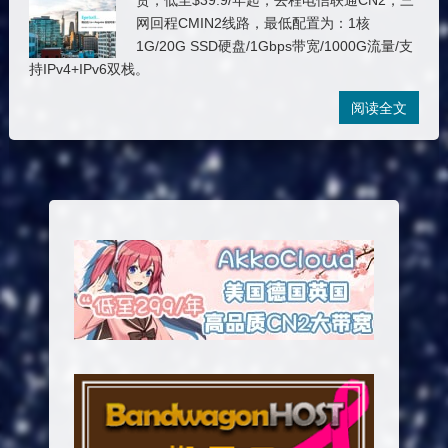
货，低至$39.9/年起，去程电信联通CN2，三
网回程CMIN2线路，最低配置为：1核
1G/20G SSD硬盘/1Gbps带宽/1000G流量/支
持IPv4+IPv6双栈。
阅读全文