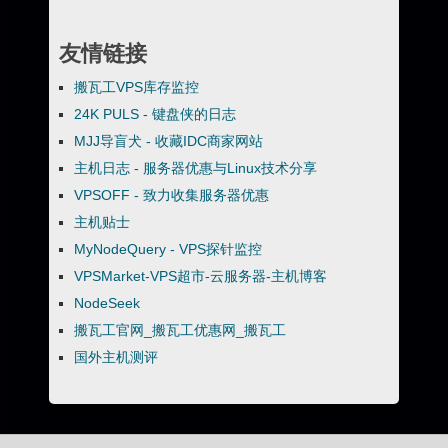
友情链接
搬瓦工VPS库存监控
24K PULS - 键盘侠的日志
MJJ导盲犬 - 收藏IDC商家网站
主机日志 - 服务器优惠与Linux技术分享
VPSOFF - 致力收集服务器优惠
主机贴士
MyNodeQuery - VPS探针监控
VPSMarket-VPS超市-云服务器-主机博客
NodeSeek
搬瓦工官网_搬瓦工优惠网_搬瓦工
国外主机测评