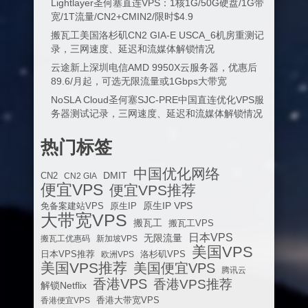
Lightlayer圣何塞直连VPS：1核1G/50G硬盘/1G带
宽/1T流量/CN2+CMIN2/限时$4.9
搬瓦工美国洛杉矶CN2 GIA-E USCA_6机房重测记
录，三网速度、延迟和流媒体解锁情况
云途新上深圳电信AMD 9950X云服务器，优惠后
89.6/月起，可选无限流量或1Gbps大带宽
NoSLA Cloud圣何塞SJC-PRE中国直连优化VPS服
务器测试记录，三网速度、延迟和流媒体解锁情况
热门标签
中国优化网络
DMIT
CN2
CN2 GIA
便宜VPS
便宜VPS推荐
原生IP VPS
免备案建站VPS
原生IP
大带宽VPS
搬瓦工
搬瓦工VPS
日本VPS
无限流量
搬瓦工优惠码
新加坡VPS
美国VPS
日本VPS推荐
欧洲VPS
洛杉矶VPS
美国VPS推荐
美国便宜VPS
腾讯云
香港VPS
香港VPS推荐
解锁Netflix
香港便宜VPS
香港大带宽VPS