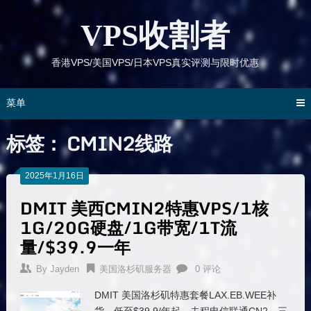
跳
到
VPS收割者
内
容
香港VPS/美国VPS/日本VPS真实评测与限时优惠
菜单
标签：
CMIN2线路
2025年1月16日
DMIT 美西CMIN2特惠VPS/1核
1G/20G硬盘/1G带宽/1T流
量/$39.9一年
By
Jayden
美国洛杉矶服务器
0 评论
DMIT 美国洛杉矶特惠套餐LAX.EB.WEE补