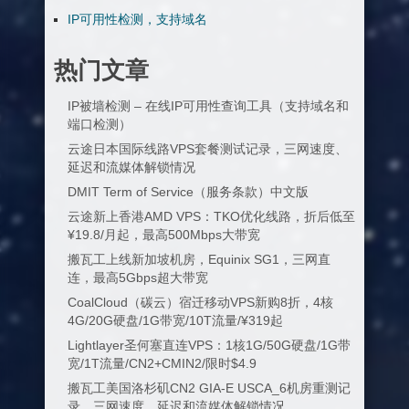
IP可用性检测，支持域名
热门文章
IP被墙检测 – 在线IP可用性查询工具（支持域名和
端口检测）
云途日本国际线路VPS套餐测试记录，三网速度、
延迟和流媒体解锁情况
DMIT Term of Service（服务条款）中文版
云途新上香港AMD VPS：TKO优化线路，折后低至
¥19.8/月起，最高500Mbps大带宽
搬瓦工上线新加坡机房，Equinix SG1，三网直
连，最高5Gbps超大带宽
CoalCloud（碳云）宿迁移动VPS新购8折，4核
4G/20G硬盘/1G带宽/10T流量/¥319起
Lightlayer圣何塞直连VPS：1核1G/50G硬盘/1G带
宽/1T流量/CN2+CMIN2/限时$4.9
搬瓦工美国洛杉矶CN2 GIA-E USCA_6机房重测记
录，三网速度、延迟和流媒体解锁情况