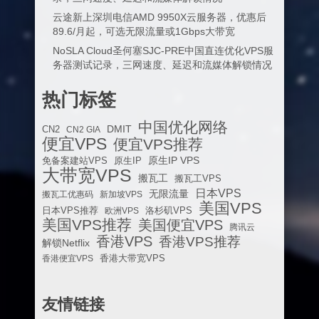
云途新上深圳电信AMD 9950X云服务器，优惠后
89.6/月起，可选无限流量或1Gbps大带宽
NoSLA Cloud圣何塞SJC-PRE中国直连优化VPS服
务器测试记录，三网速度、延迟和流媒体解锁情况
热门标签
中国优化网络
DMIT
CN2
CN2 GIA
便宜VPS
便宜VPS推荐
原生IP VPS
免备案建站VPS
原生IP
大带宽VPS
搬瓦工
搬瓦工VPS
日本VPS
无限流量
搬瓦工优惠码
新加坡VPS
美国VPS
日本VPS推荐
欧洲VPS
洛杉矶VPS
美国VPS推荐
美国便宜VPS
腾讯云
香港VPS
香港VPS推荐
解锁Netflix
香港便宜VPS
香港大带宽VPS
友情链接