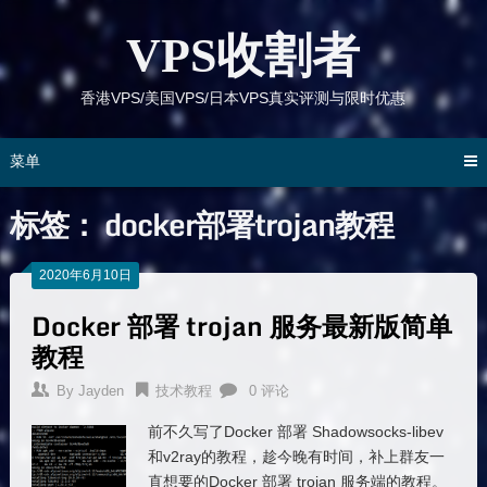
跳
到
VPS收割者
内
容
香港VPS/美国VPS/日本VPS真实评测与限时优惠
菜单
标签：
docker部署trojan教程
2020年6月10日
Docker 部署 trojan 服务最新版简单
教程
By
Jayden
技术教程
0 评论
前不久写了Docker 部署 Shadowsocks-libev
和v2ray的教程，趁今晚有时间，补上群友一
直想要的Docker 部署 trojan 服务端的教程。