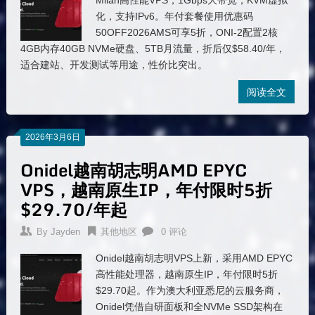
Milan高性能VPS，1Gbps大带宽，KVM虚拟
化，支持IPv6。年付套餐使用优惠码
50OFF2026AMS可享5折，ONI-2配置2核
4GB内存40GB NVMe硬盘、5TB月流量，折后仅$58.40/年，
适合建站、开发测试等用途，性价比突出。
阅读全文
2026年3月6日
Onidel越南胡志明AMD EPYC
VPS，越南原生IP，年付限时5折
$29.70/年起
By
Jayden
其他地区
0 评论
Onidel越南胡志明VPS上新，采用AMD EPYC
高性能处理器，越南原生IP，年付限时5折
$29.70起。作为澳大利亚悉尼的云服务商，
Onidel凭借自研面板和全NVMe SSD架构在