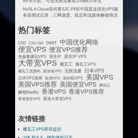
89.6/月起，可选无限流量或1Gbps大带宽
NoSLA Cloud圣何塞SJC-PRE中国直连优化VPS服
务器测试记录，三网速度、延迟和流媒体解锁情况
热门标签
中国优化网络
DMIT
CN2
CN2 GIA
便宜VPS
便宜VPS推荐
原生IP VPS
免备案建站VPS
原生IP
大带宽VPS
搬瓦工
搬瓦工VPS
日本VPS
无限流量
搬瓦工优惠码
新加坡VPS
美国VPS
日本VPS推荐
欧洲VPS
洛杉矶VPS
美国VPS推荐
美国便宜VPS
腾讯云
香港VPS
香港VPS推荐
解锁Netflix
香港便宜VPS
香港大带宽VPS
友情链接
搬瓦工VPS库存监控
24K PULS - 键盘侠的日志