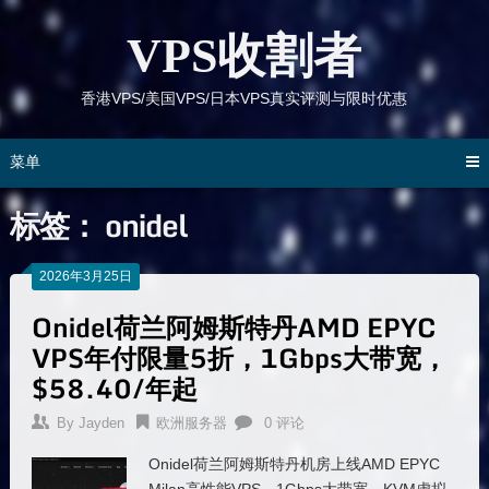
跳
到
VPS收割者
内
容
香港VPS/美国VPS/日本VPS真实评测与限时优惠
菜单
标签：
onidel
2026年3月25日
Onidel荷兰阿姆斯特丹AMD EPYC
VPS年付限量5折，1Gbps大带宽，
$58.40/年起
By
Jayden
欧洲服务器
0 评论
Onidel荷兰阿姆斯特丹机房上线AMD EPYC