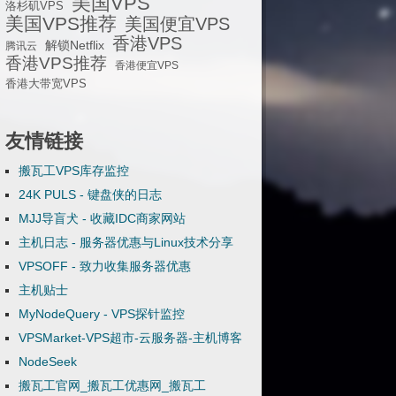
美国VPS
洛杉矶VPS
美国VPS推荐
美国便宜VPS
香港VPS
解锁Netflix
腾讯云
香港VPS推荐
香港便宜VPS
香港大带宽VPS
友情链接
搬瓦工VPS库存监控
24K PULS - 键盘侠的日志
MJJ导盲犬 - 收藏IDC商家网站
主机日志 - 服务器优惠与Linux技术分享
VPSOFF - 致力收集服务器优惠
主机贴士
MyNodeQuery - VPS探针监控
VPSMarket-VPS超市-云服务器-主机博客
NodeSeek
搬瓦工官网_搬瓦工优惠网_搬瓦工