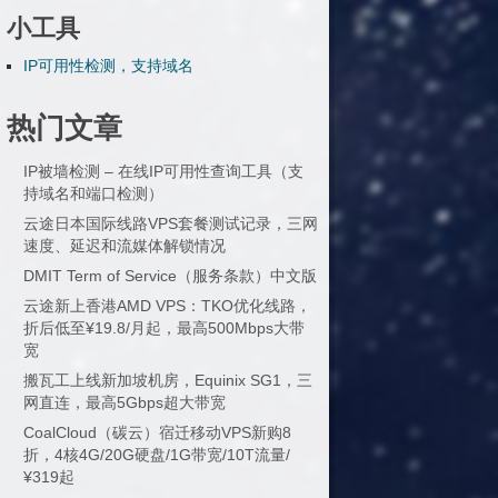
小工具
IP可用性检测，支持域名
热门文章
IP被墙检测 – 在线IP可用性查询工具（支
持域名和端口检测）
云途日本国际线路VPS套餐测试记录，三网
速度、延迟和流媒体解锁情况
DMIT Term of Service（服务条款）中文版
云途新上香港AMD VPS：TKO优化线路，
折后低至¥19.8/月起，最高500Mbps大带
宽
搬瓦工上线新加坡机房，Equinix SG1，三
网直连，最高5Gbps超大带宽
CoalCloud（碳云）宿迁移动VPS新购8
折，4核4G/20G硬盘/1G带宽/10T流量/
¥319起