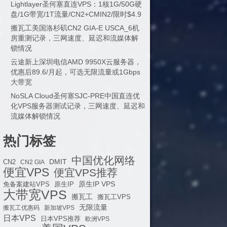
Lightlayer圣何塞直连VPS：1核1G/50G硬
盘/1G带宽/1T流量/CN2+CMIN2/限时$4.9
搬瓦工美国洛杉矶CN2 GIA-E USCA_6机
房重测记录，三网速度、延迟和流媒体解
锁情况
云途新上深圳电信AMD 9950X云服务器，
优惠后89.6/月起，可选无限流量或1Gbps
大带宽
NoSLA Cloud圣何塞SJC-PRE中国直连优
化VPS服务器测试记录，三网速度、延迟和
流媒体解锁情况
热门标签
中国优化网络
DMIT
CN2
CN2 GIA
便宜VPS
便宜VPS推荐
原生IP VPS
免备案建站VPS
原生IP
大带宽VPS
搬瓦工
搬瓦工VPS
无限流量
搬瓦工优惠码
新加坡VPS
日本VPS
日本VPS推荐
欧洲VPS