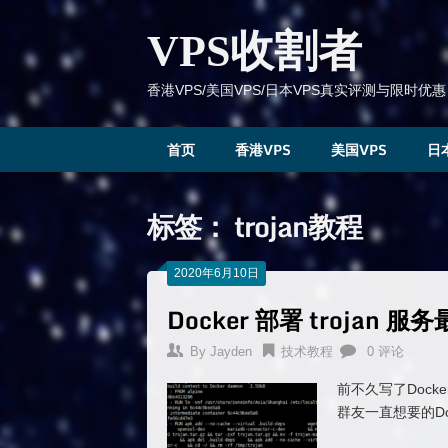
跳
到
VPS收割者
内
容
香港VPS/美国VPS/日本VPS真实评测与限时优惠
首页
香港VPS
美国VPS
日
标签：
trojan教程
2020年6月10日
Docker 部署 trojan
By
Jayden
技术教程
0 评论
前不久写了Docker
群友一直想要的Doc