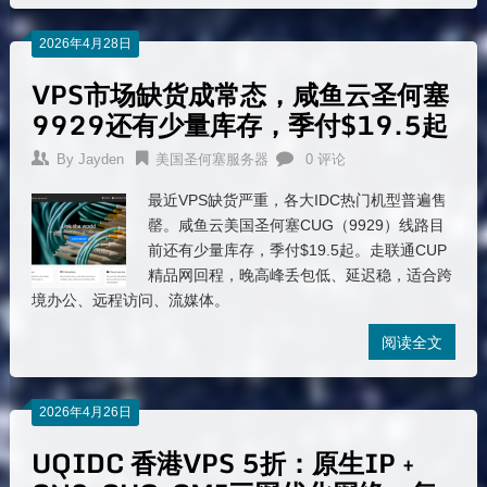
2026年4月28日
VPS市场缺货成常态，咸鱼云圣何塞
9929还有少量库存，季付$19.5起
By
Jayden
美国圣何塞服务器
0 评论
最近VPS缺货严重，各大IDC热门机型普遍售
罄。咸鱼云美国圣何塞CUG（9929）线路目
前还有少量库存，季付$19.5起。走联通CUP
精品网回程，晚高峰丢包低、延迟稳，适合跨
境办公、远程访问、流媒体。
阅读全文
2026年4月26日
UQIDC 香港VPS 5折：原生IP +