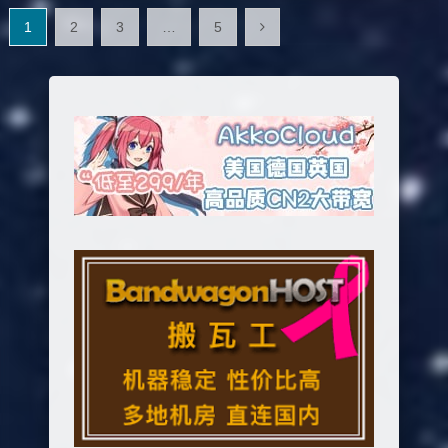
文
1
2
3
…
5
章
分
页