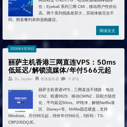
网回程走 CN2/CTG，电信联通晚高峰稳得
住；Eyeball 系列三网 CMI，移动用户性价比
高。两个系列线路差异大，买错体验完全不
同。附套餐列表和选购建议。
阅读全文
2026年4月30日
丽萨主机香港三网直连VPS：50ms
低延迟/解锁流媒体/年付566元起
By
Jayden
香港服务器
0 评论
丽萨主机香港VPS，三网直连不绕路：电信
CN2、联通9929、移动CMIN2，回程大陆优
化，平均延迟50ms。IP纯净，解锁Netflix港
区、Disney+等。NVMe固态硬盘，支持
Windows。月付88元起，特价年付566元，9折码：TS-
CBP205DQJE。