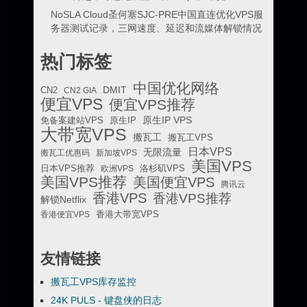
NoSLA Cloud圣何塞SJC-PRE中国直连优化VPS服
务器测试记录，三网速度、延迟和流媒体解锁情况
热门标签
中国优化网络
DMIT
CN2
CN2 GIA
便宜VPS
便宜VPS推荐
原生IP VPS
免备案建站VPS
原生IP
大带宽VPS
搬瓦工
搬瓦工VPS
日本VPS
无限流量
搬瓦工优惠码
新加坡VPS
美国VPS
日本VPS推荐
欧洲VPS
洛杉矶VPS
美国VPS推荐
美国便宜VPS
腾讯云
香港VPS
香港VPS推荐
解锁Netflix
香港便宜VPS
香港大带宽VPS
友情链接
搬瓦工VPS库存监控
24K PULS - 键盘侠的日志