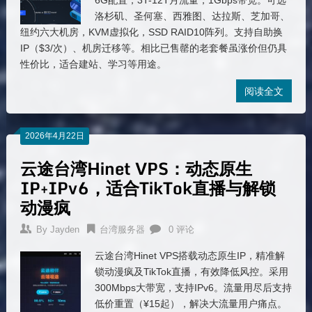
6G配置，3T-12T月流量，1Gbps带宽。可选
洛杉矶、圣何塞、西雅图、达拉斯、芝加哥、
纽约六大机房，KVM虚拟化，SSD RAID10阵列。支持自助换
IP（$3/次）、机房迁移等。相比已售罄的老套餐虽涨价但仍具
性价比，适合建站、学习等用途。
阅读全文
2026年4月22日
云途台湾Hinet VPS：动态原生
IP+IPv6，适合TikTok直播与解锁
动漫疯
By
Jayden
台湾服务器
0 评论
云途台湾Hinet VPS搭载动态原生IP，精准解
锁动漫疯及TikTok直播，有效降低风控。采用
300Mbps大带宽，支持IPv6。流量用尽后支持
低价重置（¥15起），解决大流量用户痛点。