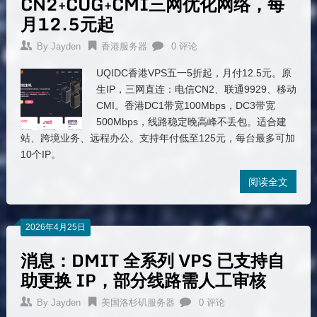
CN2+CUG+CMI三网优化网络，每
月12.5元起
By
Jayden
香港服务器
0 评论
UQIDC香港VPS五一5折起，月付12.5元。原
生IP，三网直连：电信CN2、联通9929、移动
CMI。香港DC1带宽100Mbps，DC3带宽
500Mbps，线路稳定晚高峰不丢包。适合建
站、跨境业务、远程办公。支持年付低至125元，每台最多可加
10个IP。
阅读全文
2026年4月25日
消息：DMIT 全系列 VPS 已支持自
助更换 IP，部分线路需人工审核
By
Jayden
美国洛杉矶服务器
0 评论