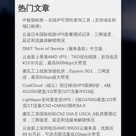
热门文章
IP被墙检测 – 在线IP可用性查询工具（支持域名和
端口检测）
云途日本国际线路VPS套餐测试记录，三网速度、
延迟和流媒体解锁情况
DMIT Term of Service（服务条款）中文版
云途新上香港AMD VPS：TKO优化线路，折后低至
¥19.8/月起，最高500Mbps大带宽
搬瓦工上线新加坡机房，Equinix SG1，三网直
连，最高5Gbps超大带宽
CoalCloud（碳云）宿迁移动VPS新购8折，4核
4G/20G硬盘/1G带宽/10T流量/¥319起
Lightlayer圣何塞直连VPS：1核1G/50G硬盘/1G带
宽/1T流量/CN2+CMIN2/限时$4.9
搬瓦工美国洛杉矶CN2 GIA-E USCA_6机房重测记
录，三网速度、延迟和流媒体解锁情况
云途新上深圳电信AMD 9950X云服务器，优惠后
89.6/月起，可选无限流量或1Gbps大带宽