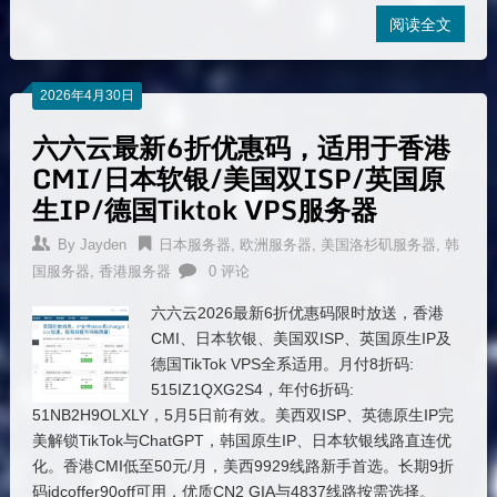
阅读全文
2026年4月30日
六六云最新6折优惠码，适用于香港
CMI/日本软银/美国双ISP/英国原
生IP/德国Tiktok VPS服务器
By
Jayden
日本服务器
,
欧洲服务器
,
美国洛杉矶服务器
,
韩
国服务器
,
香港服务器
0 评论
六六云2026最新6折优惠码限时放送，香港
CMI、日本软银、美国双ISP、英国原生IP及
德国TikTok VPS全系适用。月付8折码:
515IZ1QXG2S4，年付6折码:
51NB2H9OLXLY，5月5日前有效。美西双ISP、英德原生IP完
美解锁TikTok与ChatGPT，韩国原生IP、日本软银线路直连优
化。香港CMI低至50元/月，美西9929线路新手首选。长期9折
码idcoffer90off可用，优质CN2 GIA与4837线路按需选择。