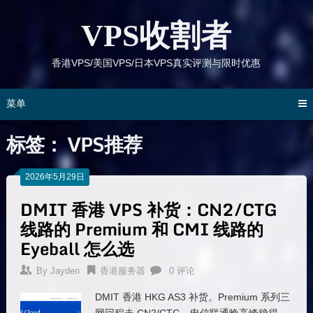
跳
到
VPS收割者
内
容
香港VPS/美国VPS/日本VPS真实评测与限时优惠
菜单
标签：
VPS推荐
2026年5月29日
DMIT 香港 VPS 补货：CN2/CTG
线路的 Premium 和 CMI 线路的
Eyeball 怎么选
By
Jayden
香港服务器
0 评论
DMIT 香港 HKG AS3 补货。Premium 系列三