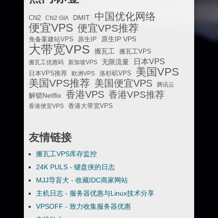
中国优化网络
DMIT
CN2
CN2 GIA
便宜VPS
便宜VPS推荐
原生IP VPS
免备案建站VPS
原生IP
大带宽VPS
搬瓦工
搬瓦工VPS
日本VPS
无限流量
搬瓦工优惠码
新加坡VPS
美国VPS
日本VPS推荐
欧洲VPS
洛杉矶VPS
美国VPS推荐
美国便宜VPS
腾讯云
香港VPS
香港VPS推荐
解锁Netflix
香港便宜VPS
香港大带宽VPS
友情链接
搬瓦工VPS库存监控
24K PULS - 键盘侠的日志
MJJ导盲犬 - 收藏IDC商家网站
主机日志 - 服务器优惠与Linux技术分享
VPSOFF - 致力收集服务器优惠