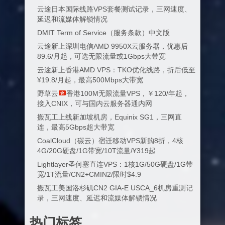
云途日本国际线路VPS套餐测试记录，三网速度、
延迟和流媒体解锁情况
DMIT Term of Service（服务条款）中文版
云途新上深圳电信AMD 9950X云服务器，优惠后
89.6/月起，可选无限流量或1Gbps大带宽
云途新上香港AMD VPS：TKO优化线路，折后低至
¥19.8/月起，最高500Mbps大带宽
野草云
香港100M无限流量VPS，￥120/年起，
接入CNIX，可与国内云服务器通内网
搬瓦工上线新加坡机房，Equinix SG1，三网直
连，最高5Gbps超大带宽
CoalCloud（碳云）宿迁移动VPS新购8折，4核
4G/20G硬盘/1G带宽/10T流量/¥319起
Lightlayer圣何塞直连VPS：1核1G/50G硬盘/1G带
宽/1T流量/CN2+CMIN2/限时$4.9
搬瓦工美国洛杉矶CN2 GIA-E USCA_6机房重测记
录，三网速度、延迟和流媒体解锁情况
热门标签