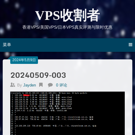
跳
到
VPS收割者
内
容
香港VPS/美国VPS/日本VPS真实评测与限时优惠
菜单
2024年5月9日
20240509-003
By
Jayden
0 评论