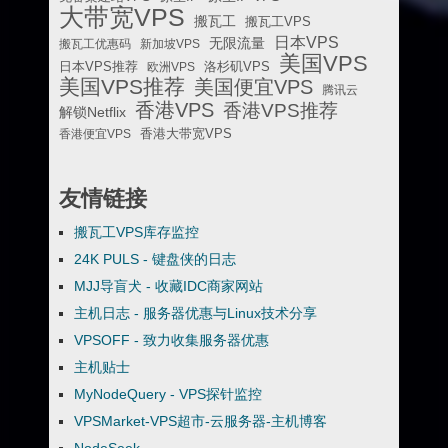
大带宽VPS
搬瓦工
搬瓦工VPS
日本VPS
无限流量
搬瓦工优惠码
新加坡VPS
美国VPS
日本VPS推荐
欧洲VPS
洛杉矶VPS
美国VPS推荐
美国便宜VPS
腾讯云
香港VPS
香港VPS推荐
解锁Netflix
香港便宜VPS
香港大带宽VPS
友情链接
搬瓦工VPS库存监控
24K PULS - 键盘侠的日志
MJJ导盲犬 - 收藏IDC商家网站
主机日志 - 服务器优惠与Linux技术分享
VPSOFF - 致力收集服务器优惠
主机贴士
MyNodeQuery - VPS探针监控
VPSMarket-VPS超市-云服务器-主机博客
NodeSeek