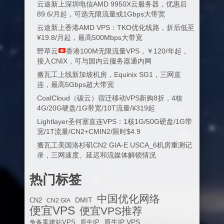
云途新上深圳电信AMD 9950X云服务器，优惠后
89.6/月起，可选无限流量或1Gbps大带宽
云途新上香港AMD VPS：TKO优化线路，折后低至
¥19.8/月起，最高500Mbps大带宽
野草云
香港100M无限流量VPS，￥120/年起，
接入CNIX，可与国内云服务器通内网
搬瓦工上线新加坡机房，Equinix SG1，三网直
连，最高5Gbps超大带宽
CoalCloud（碳云）宿迁移动VPS新购8折，4核
4G/20G硬盘/1G带宽/10T流量/¥319起
Lightlayer圣何塞直连VPS：1核1G/50G硬盘/1G带
宽/1T流量/CN2+CMIN2/限时$4.9
搬瓦工美国洛杉矶CN2 GIA-E USCA_6机房重测记
录，三网速度、延迟和流媒体解锁情况
热门标签
中国优化网络
DMIT
CN2
CN2 GIA
便宜VPS
便宜VPS推荐
原生IP VPS
免备案建站VPS
原生IP