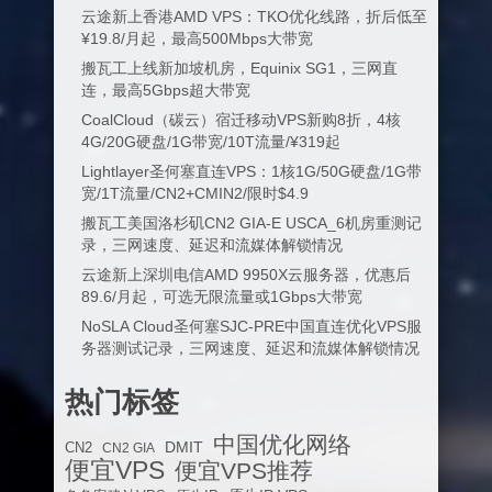
云途新上香港AMD VPS：TKO优化线路，折后低至
¥19.8/月起，最高500Mbps大带宽
搬瓦工上线新加坡机房，Equinix SG1，三网直
连，最高5Gbps超大带宽
CoalCloud（碳云）宿迁移动VPS新购8折，4核
4G/20G硬盘/1G带宽/10T流量/¥319起
Lightlayer圣何塞直连VPS：1核1G/50G硬盘/1G带
宽/1T流量/CN2+CMIN2/限时$4.9
搬瓦工美国洛杉矶CN2 GIA-E USCA_6机房重测记
录，三网速度、延迟和流媒体解锁情况
云途新上深圳电信AMD 9950X云服务器，优惠后
89.6/月起，可选无限流量或1Gbps大带宽
NoSLA Cloud圣何塞SJC-PRE中国直连优化VPS服
务器测试记录，三网速度、延迟和流媒体解锁情况
热门标签
中国优化网络
DMIT
CN2
CN2 GIA
便宜VPS
便宜VPS推荐