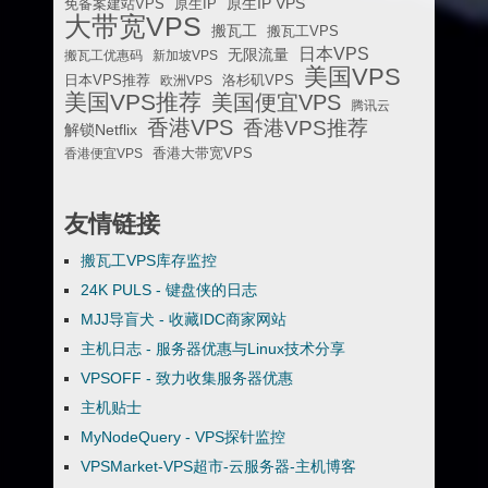
原生IP VPS
免备案建站VPS
原生IP
大带宽VPS
搬瓦工
搬瓦工VPS
日本VPS
无限流量
搬瓦工优惠码
新加坡VPS
美国VPS
日本VPS推荐
欧洲VPS
洛杉矶VPS
美国VPS推荐
美国便宜VPS
腾讯云
香港VPS
香港VPS推荐
解锁Netflix
香港便宜VPS
香港大带宽VPS
友情链接
搬瓦工VPS库存监控
24K PULS - 键盘侠的日志
MJJ导盲犬 - 收藏IDC商家网站
主机日志 - 服务器优惠与Linux技术分享
VPSOFF - 致力收集服务器优惠
主机贴士
MyNodeQuery - VPS探针监控
VPSMarket-VPS超市-云服务器-主机博客