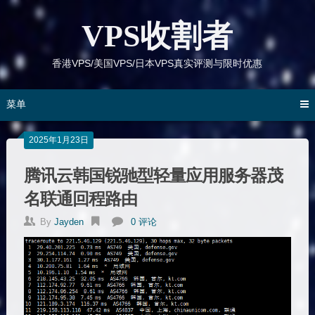
跳
到
VPS收割者
内
容
香港VPS/美国VPS/日本VPS真实评测与限时优惠
菜单
2025年1月23日
腾讯云韩国锐驰型轻量应用服务器茂
名联通回程路由
By
Jayden
0 评论