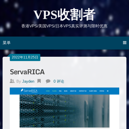
跳
到
VPS收割者
内
容
香港VPS/美国VPS/日本VPS真实评测与限时优惠
菜单
2022年11月25日
ServaRICA
By
Jayden
0 评论