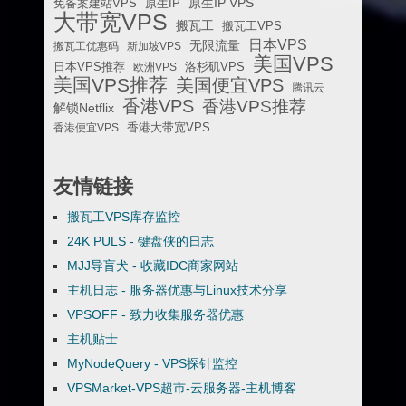
原生IP VPS
免备案建站VPS
原生IP
大带宽VPS
搬瓦工
搬瓦工VPS
日本VPS
无限流量
搬瓦工优惠码
新加坡VPS
美国VPS
日本VPS推荐
欧洲VPS
洛杉矶VPS
美国VPS推荐
美国便宜VPS
腾讯云
香港VPS
香港VPS推荐
解锁Netflix
香港便宜VPS
香港大带宽VPS
友情链接
搬瓦工VPS库存监控
24K PULS - 键盘侠的日志
MJJ导盲犬 - 收藏IDC商家网站
主机日志 - 服务器优惠与Linux技术分享
VPSOFF - 致力收集服务器优惠
主机贴士
MyNodeQuery - VPS探针监控
VPSMarket-VPS超市-云服务器-主机博客