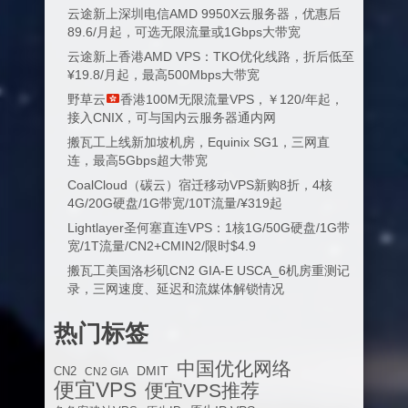
云途新上深圳电信AMD 9950X云服务器，优惠后
89.6/月起，可选无限流量或1Gbps大带宽
云途新上香港AMD VPS：TKO优化线路，折后低至
¥19.8/月起，最高500Mbps大带宽
野草云
香港100M无限流量VPS，￥120/年起，
接入CNIX，可与国内云服务器通内网
搬瓦工上线新加坡机房，Equinix SG1，三网直
连，最高5Gbps超大带宽
CoalCloud（碳云）宿迁移动VPS新购8折，4核
4G/20G硬盘/1G带宽/10T流量/¥319起
Lightlayer圣何塞直连VPS：1核1G/50G硬盘/1G带
宽/1T流量/CN2+CMIN2/限时$4.9
搬瓦工美国洛杉矶CN2 GIA-E USCA_6机房重测记
录，三网速度、延迟和流媒体解锁情况
热门标签
中国优化网络
DMIT
CN2
CN2 GIA
便宜VPS
便宜VPS推荐