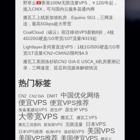
野草云
香港100M无限流量VPS，￥120/年起，
接入CNIX，可与国内云服务器通内网
搬瓦工上线新加坡机房，Equinix SG1，三网直
连，最高5Gbps超大带宽
CoalCloud（碳云）宿迁移动VPS新购8折，4核
4G/20G硬盘/1G带宽/10T流量/¥319起
Lightlayer圣何塞直连VPS：1核1G/50G硬盘/1G带
宽/1T流量/CN2+CMIN2/限时$4.9
搬瓦工美国洛杉矶CN2 GIA-E USCA_6机房重测记
录，三网速度、延迟和流媒体解锁情况
热门标签
中国优化网络
DMIT
CN2
CN2 GIA
便宜VPS
便宜VPS推荐
原生IP VPS
免备案建站VPS
原生IP
大带宽VPS
搬瓦工
搬瓦工VPS
日本VPS
无限流量
搬瓦工优惠码
新加坡VPS
美国VPS
日本VPS推荐
欧洲VPS
洛杉矶VPS
美国VPS推荐
美国便宜VPS
腾讯云