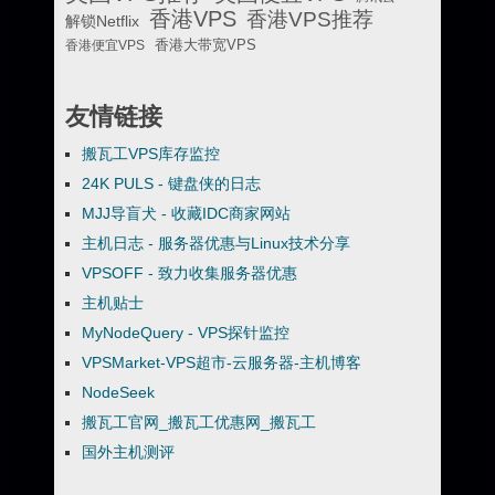
香港VPS
香港VPS推荐
解锁Netflix
香港便宜VPS
香港大带宽VPS
友情链接
搬瓦工VPS库存监控
24K PULS - 键盘侠的日志
MJJ导盲犬 - 收藏IDC商家网站
主机日志 - 服务器优惠与Linux技术分享
VPSOFF - 致力收集服务器优惠
主机贴士
MyNodeQuery - VPS探针监控
VPSMarket-VPS超市-云服务器-主机博客
NodeSeek
搬瓦工官网_搬瓦工优惠网_搬瓦工
国外主机测评