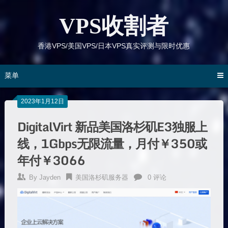
跳
到
VPS收割者
内
容
香港VPS/美国VPS/日本VPS真实评测与限时优惠
菜单
2023年1月12日
DigitalVirt 新品美国洛杉矶E3独服上
线，1Gbps无限流量，月付￥350或
年付￥3066
By
Jayden
美国洛杉矶服务器
0 评论