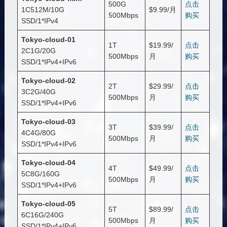
500G
点击
1C512M/10G
$9.99/月
500Mbps
购买
SSD/1*IPv4
Tokyo-cloud-01
1T
$19.99/
点击
2C1G/20G
500Mbps
月
购买
SSD/1*IPv4+IPv6
Tokyo-cloud-
02
2T
$29.99/
点击
3C2G/40G
500Mbps
月
购买
SSD/1*IPv4+IPv6
Tokyo-cloud-
03
3T
$39.99/
点击
4C4G/80G
500Mbps
月
购买
SSD/1*IPv4+IPv6
Tokyo-cloud-
04
4T
$49.99/
点击
5C8G/160G
500Mbps
月
购买
SSD/1*IPv4+IPv6
Tokyo-cloud-
05
5T
$89.99/
点击
6C16G/240G
500Mbps
月
购买
SSD/1*IPv4+IPv6