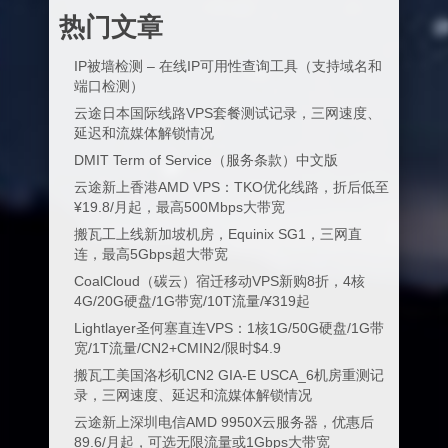
热门文章
IP被墙检测 – 在线IP可用性查询工具（支持域名和
端口检测）
云途日本国际线路VPS套餐测试记录，三网速度、
延迟和流媒体解锁情况
DMIT Term of Service（服务条款）中文版
云途新上香港AMD VPS：TKO优化线路，折后低至
¥19.8/月起，最高500Mbps大带宽
搬瓦工上线新加坡机房，Equinix SG1，三网直
连，最高5Gbps超大带宽
CoalCloud（碳云）宿迁移动VPS新购8折，4核
4G/20G硬盘/1G带宽/10T流量/¥319起
Lightlayer圣何塞直连VPS：1核1G/50G硬盘/1G带
宽/1T流量/CN2+CMIN2/限时$4.9
搬瓦工美国洛杉矶CN2 GIA-E USCA_6机房重测记
录，三网速度、延迟和流媒体解锁情况
云途新上深圳电信AMD 9950X云服务器，优惠后
89.6/月起，可选无限流量或1Gbps大带宽