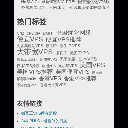
NoSLA Cloud圣何塞SJC-PRE中国直连优化VPS服
务器测试记录，三网速度、延迟和流媒体解锁情况
热门标签
中国优化网络
DMIT
CN2
CN2 GIA
便宜VPS
便宜VPS推荐
原生IP VPS
免备案建站VPS
原生IP
大带宽VPS
搬瓦工
搬瓦工VPS
日本VPS
无限流量
搬瓦工优惠码
新加坡VPS
美国VPS
日本VPS推荐
欧洲VPS
洛杉矶VPS
美国VPS推荐
美国便宜VPS
腾讯云
香港VPS
香港VPS推荐
解锁Netflix
香港便宜VPS
香港大带宽VPS
友情链接
搬瓦工VPS库存监控
24K PULS - 键盘侠的日志