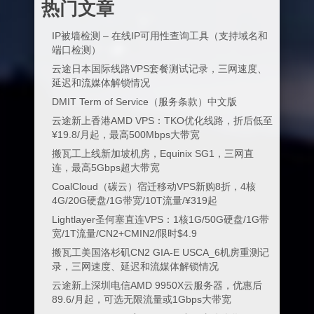
热门文章
IP被墙检测 – 在线IP可用性查询工具（支持域名和
端口检测）
云途日本国际线路VPS套餐测试记录，三网速度、
延迟和流媒体解锁情况
DMIT Term of Service（服务条款）中文版
云途新上香港AMD VPS：TKO优化线路，折后低至
¥19.8/月起，最高500Mbps大带宽
搬瓦工上线新加坡机房，Equinix SG1，三网直
连，最高5Gbps超大带宽
CoalCloud（碳云）宿迁移动VPS新购8折，4核
4G/20G硬盘/1G带宽/10T流量/¥319起
Lightlayer圣何塞直连VPS：1核1G/50G硬盘/1G带
宽/1T流量/CN2+CMIN2/限时$4.9
搬瓦工美国洛杉矶CN2 GIA-E USCA_6机房重测记
录，三网速度、延迟和流媒体解锁情况
云途新上深圳电信AMD 9950X云服务器，优惠后
89.6/月起，可选无限流量或1Gbps大带宽