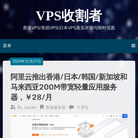
跳
到
VPS收割者
内
容
香港VPS/美国VPS/日本VPS真实评测与限时优惠
菜单
2024年12月27日
阿里云推出香港/日本/韩国/新加坡和
马来西亚200M带宽轻量应用服务
器，￥28/月
By
Jayden
香港服务器
0 评论