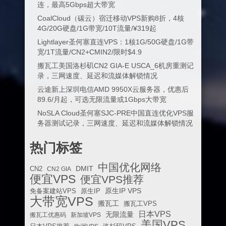
连，最高5Gbps超大带宽
CoalCloud（碳云）宿迁移动VPS新购8折，4核
4G/20G硬盘/1G带宽/10T流量/¥319起
Lightlayer圣何塞直连VPS：1核1G/50G硬盘/1G带
宽/1T流量/CN2+CMIN2/限时$4.9
搬瓦工美国洛杉矶CN2 GIA-E USCA_6机房重测记
录，三网速度、延迟和流媒体解锁情况
云途新上深圳电信AMD 9950X云服务器，优惠后
89.6/月起，可选无限流量或1Gbps大带宽
NoSLA Cloud圣何塞SJC-PRE中国直连优化VPS服
务器测试记录，三网速度、延迟和流媒体解锁情况
热门标签
中国优化网络
DMIT
CN2
CN2 GIA
便宜VPS
便宜VPS推荐
原生IP VPS
免备案建站VPS
原生IP
大带宽VPS
搬瓦工
搬瓦工VPS
日本VPS
无限流量
搬瓦工优惠码
新加坡VPS
美国VPS