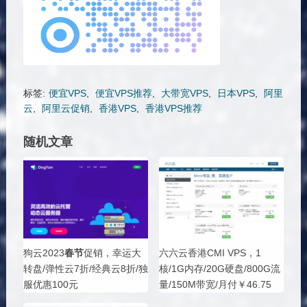
标签:
便宜VPS
,
便宜VPS推荐
,
大带宽VPS
,
日本VPS
,
阿里
云
,
阿里云促销
,
香港VPS
,
香港VPS推荐
随机文章
狗云2023
春节
促销，幸运大
六六云香港CMI VPS，1
转盘/弹性云7折/经典云8折/独
核/1G内存/20G硬盘/800G流
服优惠100元
量/150M带宽/月付￥46.75