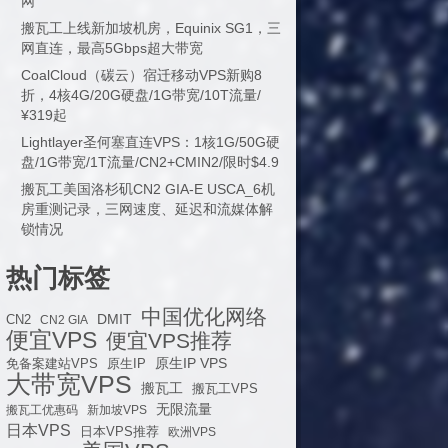
网
搬瓦工上线新加坡机房，Equinix SG1，三
网直连，最高5Gbps超大带宽
CoalCloud（碳云）宿迁移动VPS新购8
折，4核4G/20G硬盘/1G带宽/10T流量/
¥319起
Lightlayer圣何塞直连VPS：1核1G/50G硬
盘/1G带宽/1T流量/CN2+CMIN2/限时$4.9
搬瓦工美国洛杉矶CN2 GIA-E USCA_6机
房重测记录，三网速度、延迟和流媒体解
锁情况
热门标签
中国优化网络
DMIT
CN2
CN2 GIA
便宜VPS
便宜VPS推荐
原生IP VPS
免备案建站VPS
原生IP
大带宽VPS
搬瓦工
搬瓦工VPS
无限流量
搬瓦工优惠码
新加坡VPS
日本VPS
日本VPS推荐
欧洲VPS