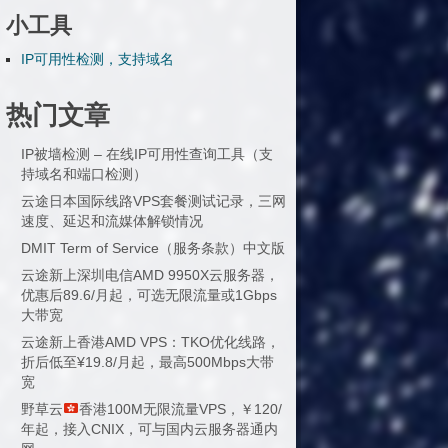
小工具
IP可用性检测，支持域名
热门文章
IP被墙检测 – 在线IP可用性查询工具（支
持域名和端口检测）
云途日本国际线路VPS套餐测试记录，三网
速度、延迟和流媒体解锁情况
DMIT Term of Service（服务条款）中文版
云途新上深圳电信AMD 9950X云服务器，
优惠后89.6/月起，可选无限流量或1Gbps
大带宽
云途新上香港AMD VPS：TKO优化线路，
折后低至¥19.8/月起，最高500Mbps大带
宽
野草云
香港100M无限流量VPS，￥120/
年起，接入CNIX，可与国内云服务器通内