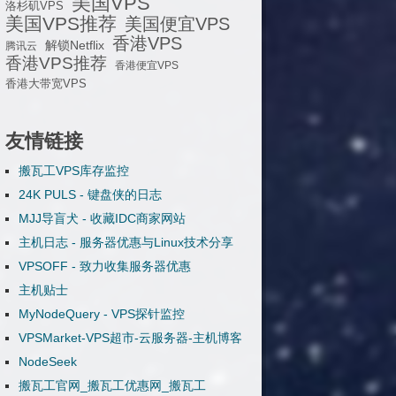
美国VPS
洛杉矶VPS
美国VPS推荐
美国便宜VPS
香港VPS
解锁Netflix
腾讯云
香港VPS推荐
香港便宜VPS
香港大带宽VPS
友情链接
搬瓦工VPS库存监控
24K PULS - 键盘侠的日志
MJJ导盲犬 - 收藏IDC商家网站
主机日志 - 服务器优惠与Linux技术分享
VPSOFF - 致力收集服务器优惠
主机贴士
MyNodeQuery - VPS探针监控
VPSMarket-VPS超市-云服务器-主机博客
NodeSeek
搬瓦工官网_搬瓦工优惠网_搬瓦工