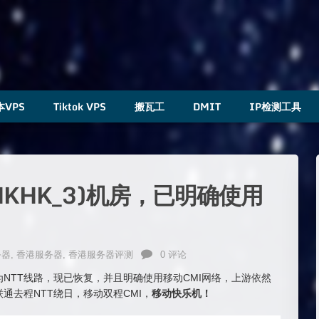
本VPS
Tiktok VPS
搬瓦工
DMIT
IP检测工具
HKHK_3)机房，已明确使用
务器
,
香港服务器
,
香港服务器评测
0 评论
变更为NTT线路，现已恢复，并且明确使用移动CMI网络，上游依然
联通去程NTT绕日，移动双程CMI，
移动快乐机！