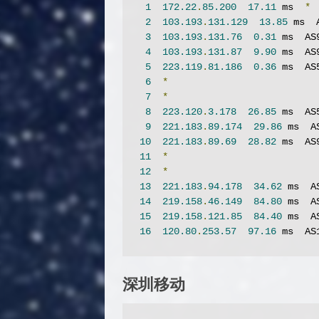
1
172.22
.
85.200
17.11
 ms  
*
2
103.193
.
131.129
13.85
 ms  
3
103.193
.
131.76
0.31
 ms  AS
4
103.193
.
131.87
9.90
 ms  AS
5
223.119
.
81.186
0.36
 ms  AS
6
*
7
*
8
223.120
.
3.178
26.85
 ms  AS
9
221.183
.
89.174
29.86
 ms  A
10
221.183
.
89.69
28.82
 ms  AS
11
*
12
*
13
221.183
.
94.178
34.62
 ms  A
14
219.158
.
46.149
84.80
 ms  A
15
219.158
.
121.85
84.40
 ms  A
16
120.80
.
253.57
97.16
 ms  AS
深圳移动