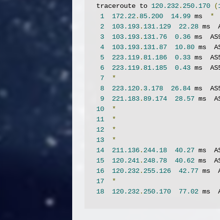
traceroute to 
120.232
.
250.170
(
1
172.22
.
85.200
14.99
 ms  
*
2
103.193
.
131.129
22.28
 ms  
3
103.193
.
131.76
0.36
 ms  AS
4
103.193
.
131.87
10.80
 ms  A
5
223.119
.
81.186
0.33
 ms  AS
6
223.119
.
81.185
0.43
 ms  AS
7
*
8
223.120
.
3.178
26.84
 ms  AS
9
221.183
.
89.174
28.57
 ms  A
10
*
11
*
12
*
13
*
14
211.136
.
244.18
40.27
 ms  A
15
120.241
.
248.78
40.62
 ms  A
16
120.232
.
255.126
42.77
 ms  
17
*
18
120.232
.
250.170
77.02
 ms  