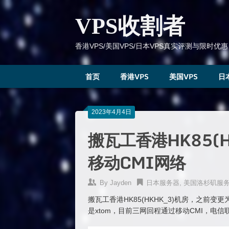
跳
到
VPS收割者
内
容
香港VPS/美国VPS/日本VPS真实评测与限时优惠
首页
香港VPS
美国VPS
日
2023年4月4日
搬瓦工香港HK85(
移动CMI网络
By
Jayden
日本服务器
,
美国洛杉矶服
搬瓦工香港HK85(HKHK_3)机房，之前
是xtom，目前三网回程通过移动CMI，电信