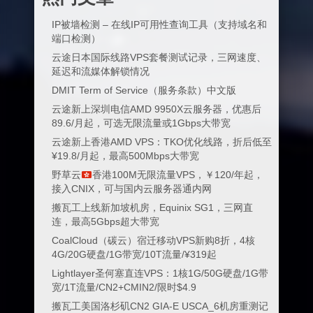
IP被墙检测 – 在线IP可用性查询工具（支持域名和
端口检测）
云途日本国际线路VPS套餐测试记录，三网速度、
延迟和流媒体解锁情况
DMIT Term of Service（服务条款）中文版
云途新上深圳电信AMD 9950X云服务器，优惠后
89.6/月起，可选无限流量或1Gbps大带宽
云途新上香港AMD VPS：TKO优化线路，折后低至
¥19.8/月起，最高500Mbps大带宽
野草云
香港100M无限流量VPS，￥120/年起，
接入CNIX，可与国内云服务器通内网
搬瓦工上线新加坡机房，Equinix SG1，三网直
连，最高5Gbps超大带宽
CoalCloud（碳云）宿迁移动VPS新购8折，4核
4G/20G硬盘/1G带宽/10T流量/¥319起
Lightlayer圣何塞直连VPS：1核1G/50G硬盘/1G带
宽/1T流量/CN2+CMIN2/限时$4.9
搬瓦工美国洛杉矶CN2 GIA-E USCA_6机房重测记