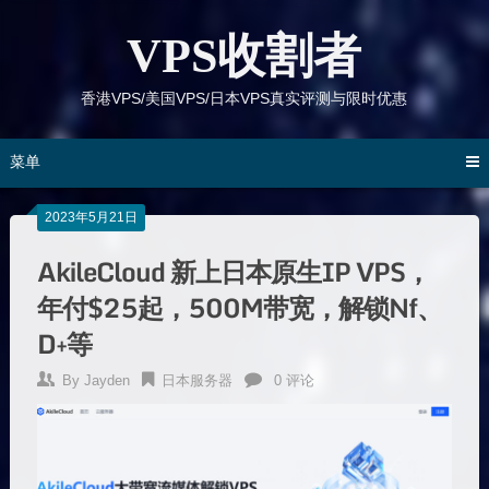
跳
到
VPS收割者
内
容
香港VPS/美国VPS/日本VPS真实评测与限时优惠
菜单
2023年5月21日
AkileCloud 新上日本原生IP VPS，
年付$25起，500M带宽，解锁Nf、
D+等
By
Jayden
日本服务器
0 评论