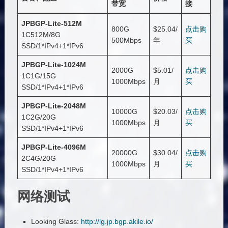
带宽
接
JPBGP-Lite-512M
800G
$25.04/
点击购
1C512M/8G
500Mbps
年
买
SSD/1*IPv4+1*IPv6
JPBGP-Lite-1024M
2000G
$5.01/
点击购
1C1G/15G
1000Mbps
月
买
SSD/1*IPv4+1*IPv6
JPBGP-Lite-2048M
10000G
$20.03/
点击购
1C2G/20G
1000Mbps
月
买
SSD/1*IPv4+1*IPv6
JPBGP-Lite-4096M
20000G
$30.04/
点击购
2C4G/20G
1000Mbps
月
买
SSD/1*IPv4+1*IPv6
网络测试
Looking Glass:
http://lg.jp.bgp.akile.io/