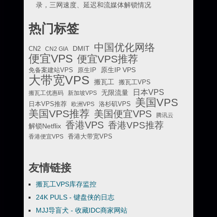
录，三网速度、延迟和流媒体解锁情况
热门标签
中国优化网络
DMIT
CN2
CN2 GIA
便宜VPS
便宜VPS推荐
原生IP VPS
免备案建站VPS
原生IP
大带宽VPS
搬瓦工
搬瓦工VPS
日本VPS
无限流量
搬瓦工优惠码
新加坡VPS
美国VPS
日本VPS推荐
欧洲VPS
洛杉矶VPS
美国VPS推荐
美国便宜VPS
腾讯云
香港VPS
香港VPS推荐
解锁Netflix
香港便宜VPS
香港大带宽VPS
友情链接
搬瓦工VPS库存监控
24K PULS - 键盘侠的日志
MJJ导盲犬 - 收藏IDC商家网站