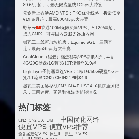
89.6/月起，可选无限流量或1Gbps大带宽
云途新上香港AMD VPS：TKO优化线路，折后低至
¥19.8/月起，最高500Mbps大带宽
野草云
香港100M无限流量VPS，￥120/年起，
接入CNIX，可与国内云服务器通内网
搬瓦工上线新加坡机房，Equinix SG1，三网直
连，最高5Gbps超大带宽
CoalCloud（碳云）宿迁移动VPS新购8折，4核
4G/20G硬盘/1G带宽/10T流量/¥319起
Lightlayer圣何塞直连VPS：1核1G/50G硬盘/1G带
宽/1T流量/CN2+CMIN2/限时$4.9
搬瓦工美国洛杉矶CN2 GIA-E USCA_6机房重测记
录，三网速度、延迟和流媒体解锁情况
热门标签
中国优化网络
DMIT
CN2
CN2 GIA
便宜VPS
便宜VPS推荐
原生IP VPS
免备案建站VPS
原生IP