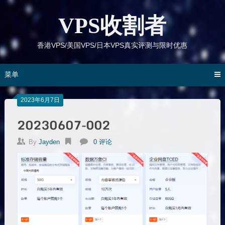
跳
到
VPS收割者
内
容
香港VPS/美国VPS/日本VPS真实评测与限时优惠
菜单
2023年6月7日
20230607-002
By
Jayden
0 评论