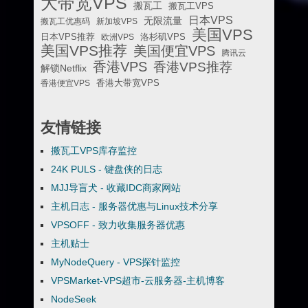
大带宽VPS
搬瓦工
搬瓦工VPS
日本VPS
无限流量
搬瓦工优惠码
新加坡VPS
美国VPS
日本VPS推荐
欧洲VPS
洛杉矶VPS
美国VPS推荐
美国便宜VPS
腾讯云
香港VPS
香港VPS推荐
解锁Netflix
香港便宜VPS
香港大带宽VPS
友情链接
搬瓦工VPS库存监控
24K PULS - 键盘侠的日志
MJJ导盲犬 - 收藏IDC商家网站
主机日志 - 服务器优惠与Linux技术分享
VPSOFF - 致力收集服务器优惠
主机贴士
MyNodeQuery - VPS探针监控
VPSMarket-VPS超市-云服务器-主机博客
NodeSeek