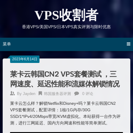
跳
到
VPS收割者
内
容
香港VPS/美国VPS/日本VPS真实评测与限时优惠
菜单
2023年6月14日
莱卡云韩国CN2 VPS套餐测试 ，三
网速度、延迟性能和流媒体解锁情况
By
Jayden
韩国服务器评测
0 评论
莱卡云怎么样？解锁Netflix和Disney+吗？莱卡云韩国CN2
VPS套餐测试，配置详情：1核/1G内存/30G
SSD/1*IPv4/20Mbps带宽/KVM虚拟化。本站获得一台作为评
测，进行三网延迟、国内方向网速和性能等简单测试。