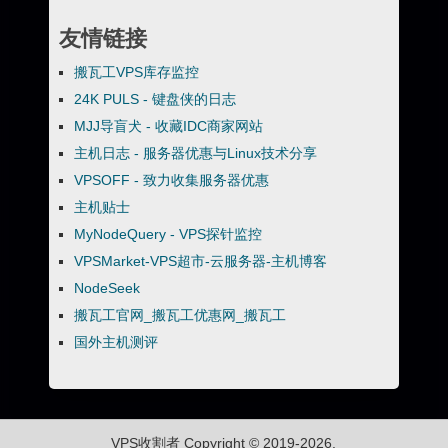
友情链接
搬瓦工VPS库存监控
24K PULS - 键盘侠的日志
MJJ导盲犬 - 收藏IDC商家网站
主机日志 - 服务器优惠与Linux技术分享
VPSOFF - 致力收集服务器优惠
主机贴士
MyNodeQuery - VPS探针监控
VPSMarket-VPS超市-云服务器-主机博客
NodeSeek
搬瓦工官网_搬瓦工优惠网_搬瓦工
国外主机测评
VPS收割者
Copyright © 2019-2026.