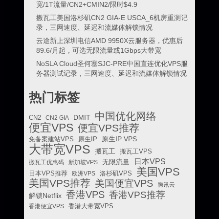
宽/1T流量/CN2+CMIN2/限时$4.9
搬瓦工美国洛杉矶CN2 GIA-E USCA_6机房重测记
录，三网速度、延迟和流媒体解锁情况
云途新上深圳电信AMD 9950X云服务器，优惠后
89.6/月起，可选无限流量或1Gbps大带宽
NoSLA Cloud圣何塞SJC-PRE中国直连优化VPS服
务器测试记录，三网速度、延迟和流媒体解锁情况
热门标签
中国优化网络
DMIT
CN2
CN2 GIA
便宜VPS
便宜VPS推荐
原生IP VPS
免备案建站VPS
原生IP
大带宽VPS
搬瓦工
搬瓦工VPS
日本VPS
无限流量
搬瓦工优惠码
新加坡VPS
美国VPS
日本VPS推荐
欧洲VPS
洛杉矶VPS
美国VPS推荐
美国便宜VPS
腾讯云
香港VPS
香港VPS推荐
解锁Netflix
香港便宜VPS
香港大带宽VPS