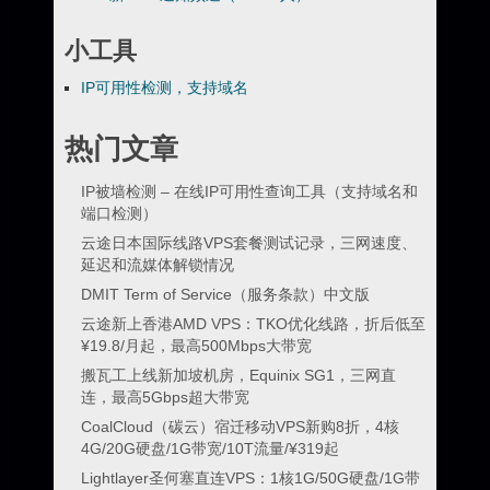
小工具
IP可用性检测，支持域名
热门文章
IP被墙检测 – 在线IP可用性查询工具（支持域名和
端口检测）
云途日本国际线路VPS套餐测试记录，三网速度、
延迟和流媒体解锁情况
DMIT Term of Service（服务条款）中文版
云途新上香港AMD VPS：TKO优化线路，折后低至
¥19.8/月起，最高500Mbps大带宽
搬瓦工上线新加坡机房，Equinix SG1，三网直
连，最高5Gbps超大带宽
CoalCloud（碳云）宿迁移动VPS新购8折，4核
4G/20G硬盘/1G带宽/10T流量/¥319起
Lightlayer圣何塞直连VPS：1核1G/50G硬盘/1G带