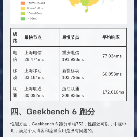
线
最快节点
最慢节点
平均响应
路
电
上海电信
重庆电信
77.034ms
信
28.474ms
191.998ms
移
上海移动
新疆移动
66.053ms
动
33.184ms
103.796ms
联
上海联通
浙江联通
172.616ms
通
30.092ms
208.936ms
四、Geekbench 6 跑分
性能方面，Geekbench 6 跑分单核752，性能还可以，中规中
矩，满足个人博客和流量应用是没有问题的。