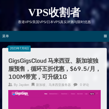
跳
到
VPS收割者
内
容
香港VPS/美国VPS/日本VPS真实评测与限时优惠
菜单
2023年7月8日
GigsGigsCloud 马来西亚、新加坡独
服预售，循环五折优惠，$69.5/月，
100M带宽，可升级1G
By
Jayden
新加坡、马来西亚服务器
0 评论