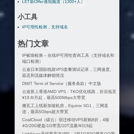
LET新Offer通知频道（1300+人）
小工具
IP可用性检测，支持域名
热门文章
IP被墙检测 – 在线IP可用性查询工具（支持域名和
端口检测）
云途日本国际线路VPS套餐测试记录，三网速度、
延迟和流媒体解锁情况
DMIT Term of Service（服务条款）中文版
云途新上香港AMD VPS：TKO优化线路，折后低至
¥19.8/月起，最高500Mbps大带宽
搬瓦工上线新加坡机房，Equinix SG1，三网直
连，最高5Gbps超大带宽
CoalCloud（碳云）宿迁移动VPS新购8折，4核
4G/20G硬盘/1G带宽/10T流量/¥319起
Lightlayer圣何塞直连VPS：1核1G/50G硬盘/1G带