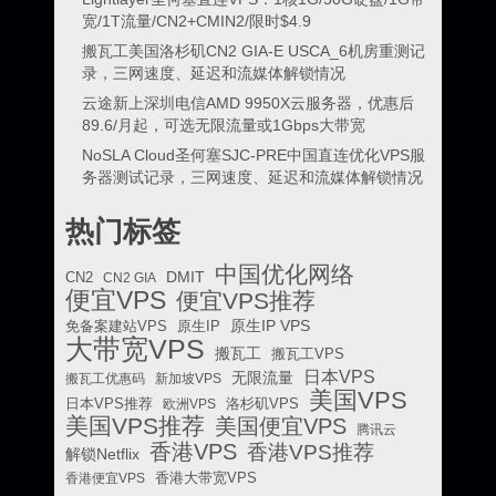
宽/1T流量/CN2+CMIN2/限时$4.9
搬瓦工美国洛杉矶CN2 GIA-E USCA_6机房重测记
录，三网速度、延迟和流媒体解锁情况
云途新上深圳电信AMD 9950X云服务器，优惠后
89.6/月起，可选无限流量或1Gbps大带宽
NoSLA Cloud圣何塞SJC-PRE中国直连优化VPS服
务器测试记录，三网速度、延迟和流媒体解锁情况
热门标签
中国优化网络
DMIT
CN2
CN2 GIA
便宜VPS
便宜VPS推荐
原生IP VPS
免备案建站VPS
原生IP
大带宽VPS
搬瓦工
搬瓦工VPS
日本VPS
无限流量
搬瓦工优惠码
新加坡VPS
美国VPS
日本VPS推荐
欧洲VPS
洛杉矶VPS
美国VPS推荐
美国便宜VPS
腾讯云
香港VPS
香港VPS推荐
解锁Netflix
香港便宜VPS
香港大带宽VPS