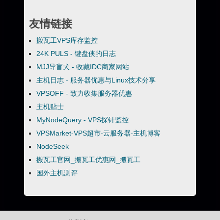
友情链接
搬瓦工VPS库存监控
24K PULS - 键盘侠的日志
MJJ导盲犬 - 收藏IDC商家网站
主机日志 - 服务器优惠与Linux技术分享
VPSOFF - 致力收集服务器优惠
主机贴士
MyNodeQuery - VPS探针监控
VPSMarket-VPS超市-云服务器-主机博客
NodeSeek
搬瓦工官网_搬瓦工优惠网_搬瓦工
国外主机测评