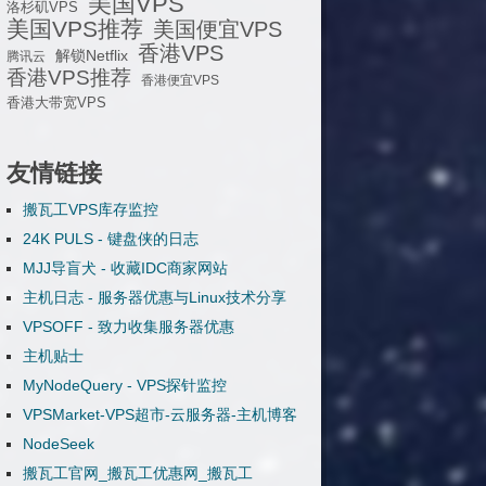
美国VPS
洛杉矶VPS
美国VPS推荐
美国便宜VPS
香港VPS
解锁Netflix
腾讯云
香港VPS推荐
香港便宜VPS
香港大带宽VPS
友情链接
搬瓦工VPS库存监控
24K PULS - 键盘侠的日志
MJJ导盲犬 - 收藏IDC商家网站
主机日志 - 服务器优惠与Linux技术分享
VPSOFF - 致力收集服务器优惠
主机贴士
MyNodeQuery - VPS探针监控
VPSMarket-VPS超市-云服务器-主机博客
NodeSeek
搬瓦工官网_搬瓦工优惠网_搬瓦工