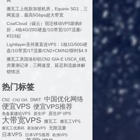
网
搬瓦工上线新加坡机房，Equinix SG1，三
网直连，最高5Gbps超大带宽
CoalCloud（碳云）宿迁移动VPS新购8
折，4核4G/20G硬盘/1G带宽/10T流量/
¥319起
Lightlayer圣何塞直连VPS：1核1G/50G硬
盘/1G带宽/1T流量/CN2+CMIN2/限时$4.9
搬瓦工美国洛杉矶CN2 GIA-E USCA_6机
房重测记录，三网速度、延迟和流媒体解
锁情况
热门标签
中国优化网络
DMIT
CN2
CN2 GIA
便宜VPS
便宜VPS推荐
原生IP VPS
免备案建站VPS
原生IP
大带宽VPS
搬瓦工
搬瓦工VPS
无限流量
搬瓦工优惠码
新加坡VPS
日本VPS
日本VPS推荐
欧洲VPS