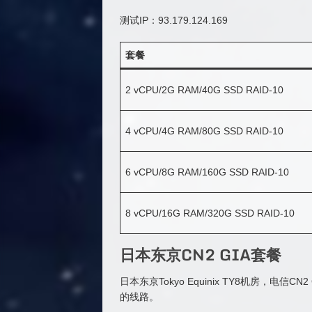
测试IP：93.179.124.169
套餐
2 vCPU/2G RAM/40G SSD RAID-10
4 vCPU/4G RAM/80G SSD RAID-10
6 vCPU/8G RAM/160G SSD RAID-10
8 vCPU/16G RAM/320G SSD RAID-10
日本东京CN2 GIA套餐
日本东京Tokyo Equinix TY8机房，电
的线路。