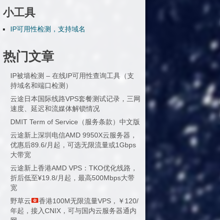
小工具
IP可用性检测，支持域名
热门文章
IP被墙检测 – 在线IP可用性查询工具（支
持域名和端口检测）
云途日本国际线路VPS套餐测试记录，三网
速度、延迟和流媒体解锁情况
DMIT Term of Service（服务条款）中文版
云途新上深圳电信AMD 9950X云服务器，
优惠后89.6/月起，可选无限流量或1Gbps
大带宽
云途新上香港AMD VPS：TKO优化线路，
折后低至¥19.8/月起，最高500Mbps大带
宽
野草云
香港100M无限流量VPS，￥120/
年起，接入CNIX，可与国内云服务器通内