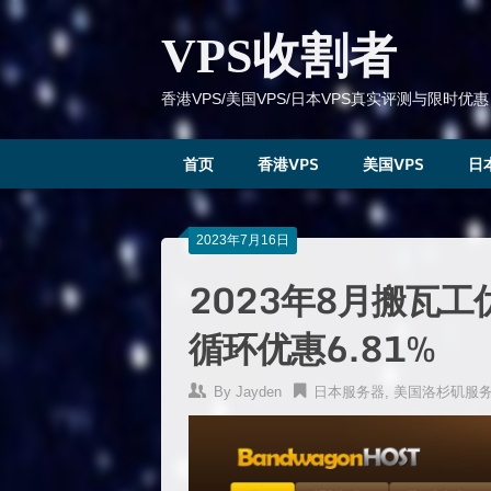
跳
到
VPS收割者
内
容
香港VPS/美国VPS/日本VPS真实评测与限时优惠
首页
香港VPS
美国VPS
日
2023年7月16日
2023年8月搬瓦
循环优惠6.81%
By
Jayden
日本服务器
,
美国洛杉矶服