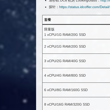
洛杉矶 DC6 机房 LookingGlass：
http:/
探针：
https://status.idcoffer.com/Det
套餐
限量版
1 vCPU/1G RAM/20G SSD
2 vCPU/1G RAM/20G SSD
3 vCPU/2G RAM/40G SSD
4 vCPU/4G RAM/80G SSD
6 vCPU/8G RAM/160G SSD
8 vCPU/16G RAM/320G SSD