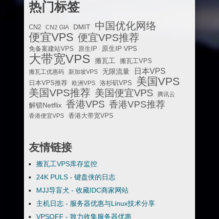
热门标签
中国优化网络
DMIT
CN2
CN2 GIA
便宜VPS
便宜VPS推荐
原生IP VPS
免备案建站VPS
原生IP
大带宽VPS
搬瓦工
搬瓦工VPS
日本VPS
无限流量
搬瓦工优惠码
新加坡VPS
美国VPS
日本VPS推荐
欧洲VPS
洛杉矶VPS
美国VPS推荐
美国便宜VPS
腾讯云
香港VPS
香港VPS推荐
解锁Netflix
香港便宜VPS
香港大带宽VPS
友情链接
搬瓦工VPS库存监控
24K PULS - 键盘侠的日志
MJJ导盲犬 - 收藏IDC商家网站
主机日志 - 服务器优惠与Linux技术分享
VPSOFF - 致力收集服务器优惠