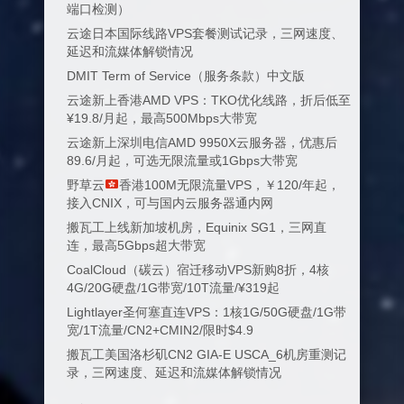
端口检测）
云途日本国际线路VPS套餐测试记录，三网速度、
延迟和流媒体解锁情况
DMIT Term of Service（服务条款）中文版
云途新上香港AMD VPS：TKO优化线路，折后低至
¥19.8/月起，最高500Mbps大带宽
云途新上深圳电信AMD 9950X云服务器，优惠后
89.6/月起，可选无限流量或1Gbps大带宽
野草云
香港100M无限流量VPS，￥120/年起，
接入CNIX，可与国内云服务器通内网
搬瓦工上线新加坡机房，Equinix SG1，三网直
连，最高5Gbps超大带宽
CoalCloud（碳云）宿迁移动VPS新购8折，4核
4G/20G硬盘/1G带宽/10T流量/¥319起
Lightlayer圣何塞直连VPS：1核1G/50G硬盘/1G带
宽/1T流量/CN2+CMIN2/限时$4.9
搬瓦工美国洛杉矶CN2 GIA-E USCA_6机房重测记
录，三网速度、延迟和流媒体解锁情况