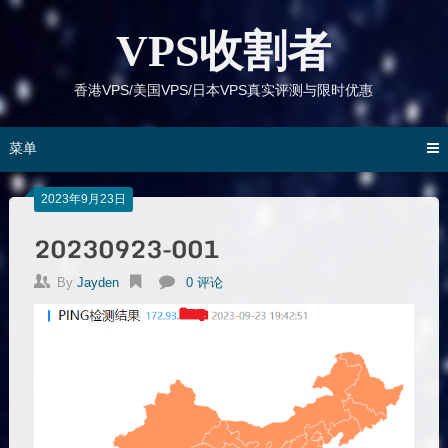
跳
到
VPS收割者
内
容
香港VPS/美国VPS/日本VPS真实评测与限时优惠
菜单
2023年9月23日
20230923-001
By
Jayden
0 评论