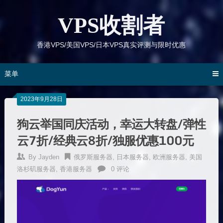
跳
到
VPS收割者
内
容
香港VPS/美国VPS/日本VPS真实评测与限时优惠
菜单
2023年9月28日
狗云举国同庆活动，幸运大转盘/弹性
云7折/经典云8折/独服优惠100元
By
Jayden
俄罗斯服务器
,
日本服务器
,
欧洲服务器
,
美国
洛杉矶服务器
,
香港服务器
0 评论