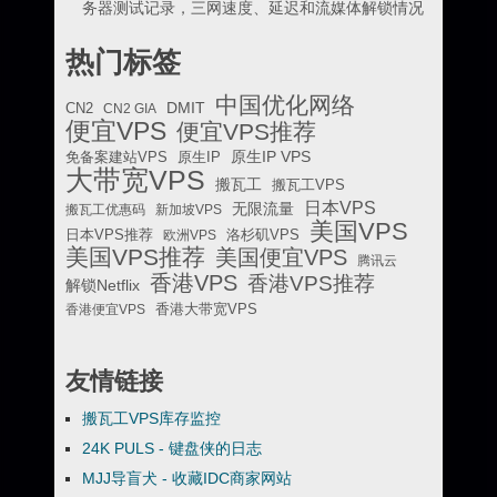
务器测试记录，三网速度、延迟和流媒体解锁情况
热门标签
中国优化网络
DMIT
CN2
CN2 GIA
便宜VPS
便宜VPS推荐
原生IP VPS
免备案建站VPS
原生IP
大带宽VPS
搬瓦工
搬瓦工VPS
日本VPS
无限流量
搬瓦工优惠码
新加坡VPS
美国VPS
日本VPS推荐
欧洲VPS
洛杉矶VPS
美国VPS推荐
美国便宜VPS
腾讯云
香港VPS
香港VPS推荐
解锁Netflix
香港便宜VPS
香港大带宽VPS
友情链接
搬瓦工VPS库存监控
24K PULS - 键盘侠的日志
MJJ导盲犬 - 收藏IDC商家网站