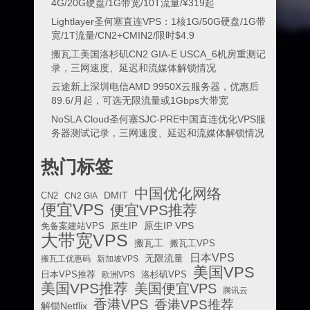
4G/20G硬盘/1G带宽/10T流量/¥319起
Lightlayer圣何塞直连VPS：1核1G/50G硬盘/1G带
宽/1T流量/CN2+CMIN2/限时$4.9
搬瓦工美国洛杉矶CN2 GIA-E USCA_6机房重测记
录，三网速度、延迟和流媒体解锁情况
云途新上深圳电信AMD 9950X云服务器，优惠后
89.6/月起，可选无限流量或1Gbps大带宽
NoSLA Cloud圣何塞SJC-PRE中国直连优化VPS服
务器测试记录，三网速度、延迟和流媒体解锁情况
热门标签
中国优化网络
DMIT
CN2
CN2 GIA
便宜VPS
便宜VPS推荐
原生IP VPS
免备案建站VPS
原生IP
大带宽VPS
搬瓦工
搬瓦工VPS
日本VPS
无限流量
搬瓦工优惠码
新加坡VPS
美国VPS
日本VPS推荐
欧洲VPS
洛杉矶VPS
美国VPS推荐
美国便宜VPS
腾讯云
香港VPS
香港VPS推荐
解锁Netflix