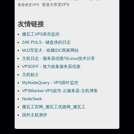
香港便宜VPS
香港大带宽VPS
友情链接
搬瓦工VPS库存监控
24K PULS - 键盘侠的日志
MJJ导盲犬 - 收藏IDC商家网站
主机日志 - 服务器优惠与Linux技术分享
VPSOFF - 致力收集服务器优惠
主机贴士
MyNodeQuery - VPS探针监控
VPSMarket-VPS超市-云服务器-主机博客
NodeSeek
搬瓦工官网_搬瓦工优惠网_搬瓦工
国外主机测评