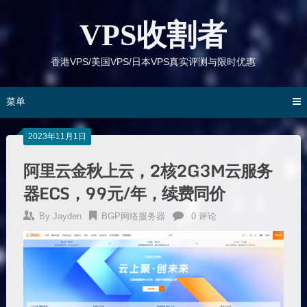
跳
到
VPS收割者
内
容
香港VPS/美国VPS/日本VPS真实评测与限时优惠
菜单
2023年11月1日
阿里云金秋上云，2核2G3M云服务
器ECS，99元/年，续费同价
By
Jayden
BGP网络服务器
0 评论