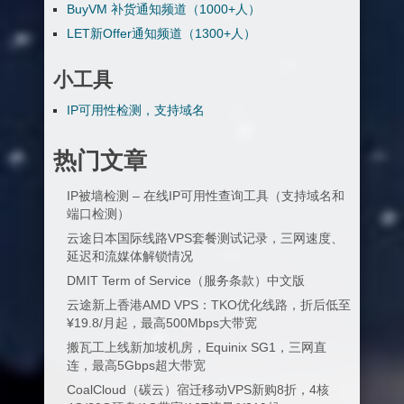
BuyVM 补货通知频道（1000+人）
LET新Offer通知频道（1300+人）
小工具
IP可用性检测，支持域名
热门文章
IP被墙检测 – 在线IP可用性查询工具（支持域名和
端口检测）
云途日本国际线路VPS套餐测试记录，三网速度、
延迟和流媒体解锁情况
DMIT Term of Service（服务条款）中文版
云途新上香港AMD VPS：TKO优化线路，折后低至
¥19.8/月起，最高500Mbps大带宽
搬瓦工上线新加坡机房，Equinix SG1，三网直
连，最高5Gbps超大带宽
CoalCloud（碳云）宿迁移动VPS新购8折，4核