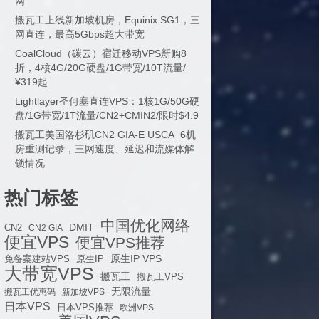
网
搬瓦工上线新加坡机房，Equinix SG1，三
网直连，最高5Gbps超大带宽
CoalCloud（碳云）宿迁移动VPS新购8
折，4核4G/20G硬盘/1G带宽/10T流量/
¥319起
Lightlayer圣何塞直连VPS：1核1G/50G硬
盘/1G带宽/1T流量/CN2+CMIN2/限时$4.9
搬瓦工美国洛杉矶CN2 GIA-E USCA_6机
房重测记录，三网速度、延迟和流媒体解
锁情况
热门标签
中国优化网络
DMIT
CN2
CN2 GIA
便宜VPS
便宜VPS推荐
原生IP VPS
免备案建站VPS
原生IP
大带宽VPS
搬瓦工
搬瓦工VPS
无限流量
搬瓦工优惠码
新加坡VPS
日本VPS
日本VPS推荐
欧洲VPS