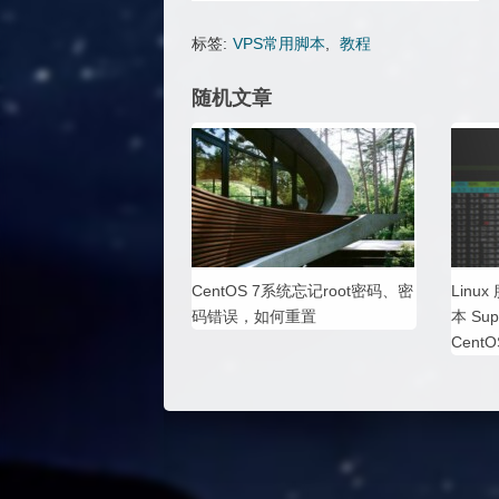
标签:
VPS常用脚本
,
教程
随机文章
CentOS 7系统忘记root密码、密
Lin
码错误，如何重置
本 Su
CentO