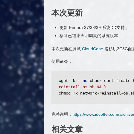
本次更新
更新 Fedora 37/38/39 系统DD支持；
移除已结束声明周期的系统版本。
本次更新在测试
CloudCone
洛杉矶3C3G
使用命令：
wget 
-
N 
--
no
-
check
-
certificate 
reinstall-os.sh && \
chmod 
+
x network
-
reinstall
-
os
.
s
完整说明：
https://www.idcoffer.com/archiv
相关文章