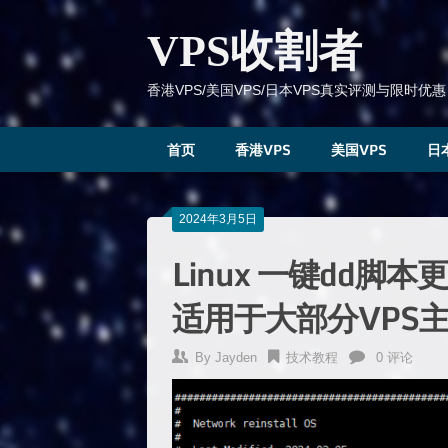
跳
到
VPS收割者
内
容
香港VPS/美国VPS/日本VPS真实评测与限时优惠
首页
香港VPS
美国VPS
日
2024年3月5日
Linux 一键dd脚本
适用于大部分VPS
By
Jayden
技术教程
0 评论