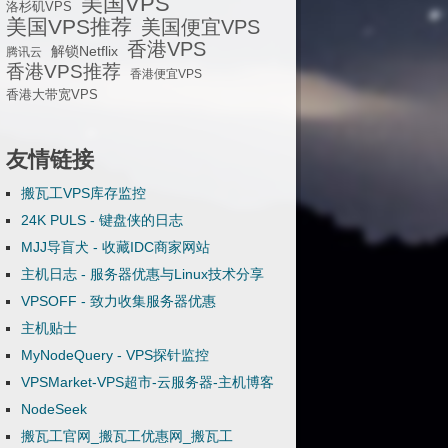
美国VPS
洛杉矶VPS
美国VPS推荐
美国便宜VPS
香港VPS
解锁Netflix
腾讯云
香港VPS推荐
香港便宜VPS
香港大带宽VPS
友情链接
搬瓦工VPS库存监控
24K PULS - 键盘侠的日志
MJJ导盲犬 - 收藏IDC商家网站
主机日志 - 服务器优惠与Linux技术分享
VPSOFF - 致力收集服务器优惠
主机贴士
MyNodeQuery - VPS探针监控
VPSMarket-VPS超市-云服务器-主机博客
NodeSeek
搬瓦工官网_搬瓦工优惠网_搬瓦工