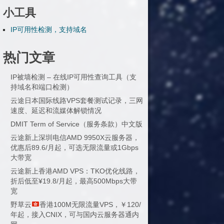
小工具
IP可用性检测，支持域名
热门文章
IP被墙检测 – 在线IP可用性查询工具（支
持域名和端口检测）
云途日本国际线路VPS套餐测试记录，三网
速度、延迟和流媒体解锁情况
DMIT Term of Service（服务条款）中文版
云途新上深圳电信AMD 9950X云服务器，
优惠后89.6/月起，可选无限流量或1Gbps
大带宽
云途新上香港AMD VPS：TKO优化线路，
折后低至¥19.8/月起，最高500Mbps大带
宽
野草云
香港100M无限流量VPS，￥120/
年起，接入CNIX，可与国内云服务器通内