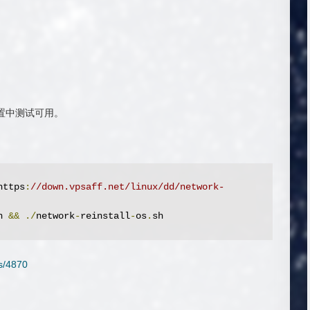
配置中测试可用。
https
:
//down.vpsaff.net/linux/dd/network-
h 
&&
./
network
-
reinstall
-
os
.
sh
es/4870