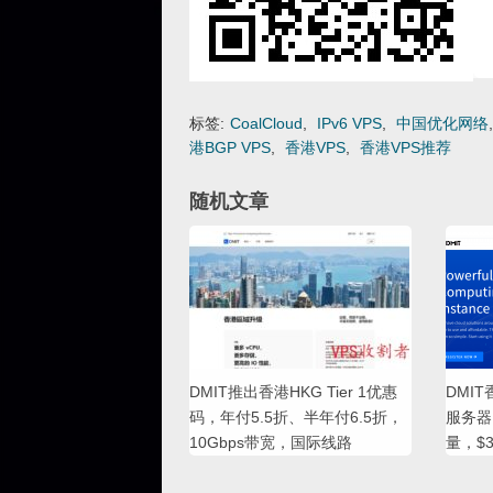
标签:
CoalCloud
,
IPv6 VPS
,
中国优化网络
港BGP VPS
,
香港VPS
,
香港VPS推荐
随机文章
DMIT推出香港HKG Tier 1优惠
DMIT
码，年付5.5折、半年付6.5折，
服务器
10Gbps带宽，国际线路
量，$