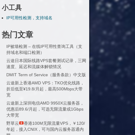
小工具
IP可用性检测，支持域名
热门文章
IP被墙检测 – 在线IP可用性查询工具（支
持域名和端口检测）
云途日本国际线路VPS套餐测试记录，三网
速度、延迟和流媒体解锁情况
DMIT Term of Service（服务条款）中文版
云途新上香港AMD VPS：TKO优化线路，
折后低至¥19.8/月起，最高500Mbps大带
宽
云途新上深圳电信AMD 9950X云服务器，
优惠后89.6/月起，可选无限流量或1Gbps
大带宽
野草云
香港100M无限流量VPS，￥120/
年起，接入CNIX，可与国内云服务器通内