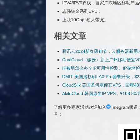
IPV4/IPV6双栈，自家广东地区移动产
志强铂金系列CPU；
上联10Gbps超大带宽。
相关文章
腾讯云2024新春采购节，云服务器新用户
CoalCloud（碳云）新上广州移动便宜VPS
IP被墙怎么办？IP可用性检测、IP被墙
DMIT 美国洛杉矶LAX Pro套餐升级，
CloudSilk 美国圣何塞便宜VPS，回程48
AkileCloud 韩国原生IP VPS，¥108
了解更多商家活动欢迎加入
Telegram频道
号：