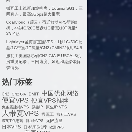
网
搬瓦工上线新加坡机房，Equinix SG1，三
网直连，最高5Gbps超大带宽
CoalCloud（碳云）宿迁移动VPS新购8
折，4核4G/20G硬盘/1G带宽/10T流量/
¥319起
Lightlayer圣何塞直连VPS：1核1G/50G硬
盘/1G带宽/1T流量/CN2+CMIN2/限时$4.9
搬瓦工美国洛杉矶CN2 GIA-E USCA_6机
房重测记录，三网速度、延迟和流媒体解
锁情况
热门标签
中国优化网络
DMIT
CN2
CN2 GIA
便宜VPS
便宜VPS推荐
原生IP VPS
免备案建站VPS
原生IP
大带宽VPS
搬瓦工
搬瓦工VPS
无限流量
搬瓦工优惠码
新加坡VPS
日本VPS
日本VPS推荐
欧洲VPS