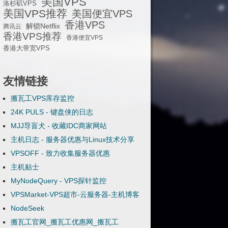
美国VPS
洛杉矶VPS
美国VPS推荐
美国便宜VPS
香港VPS
解锁Netflix
腾讯云
香港VPS推荐
香港便宜VPS
香港大带宽VPS
友情链接
搬瓦工VPS库存监控
24K PULS - 键盘侠的日志
MJJ导盲犬 - 收藏IDC商家网站
主机日志 - 服务器优惠与Linux技术分享
VPSOFF - 致力收集服务器优惠
主机贴士
MyNodeQuery - VPS探针监控
VPSMarket-VPS超市-云服务器-主机博客
NodeSeek
搬瓦工官网_搬瓦工优惠网_搬瓦工