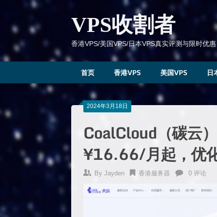
跳
到
VPS收割者
内
容
香港VPS/美国VPS/日本VPS真实评测与限时优惠
首页
香港VPS
美国VPS
日
2024年3月18日
CoalCloud（碳云
¥16.66/月起，优
By
Jayden
香港服务器
0 评论