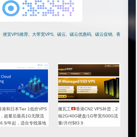
,
便宜VPS推荐
,
大带宽VPS
,
碳云
,
碳云优惠码
,
碳云促销
,
香
香港和日本Tier 1低价VPS
搬瓦工
香港CN2 VPS补货，2
，超量后最高1G无限流
核2G/40G硬盘/1G带宽/500G流
36.9/年起，适合专线落地
量/月付$83.9