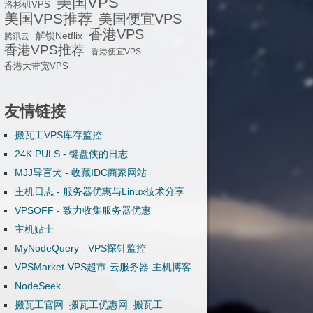
美国VPS
洛杉矶VPS
美国VPS推荐
美国便宜VPS
香港VPS
解锁Netflix
腾讯云
香港VPS推荐
香港便宜VPS
香港大带宽VPS
友情链接
搬瓦工VPS库存监控
24K PULS - 键盘侠的日志
MJJ导盲犬 - 收藏IDC商家网站
主机日志 - 服务器优惠与Linux技术分享
VPSOFF - 致力收集服务器优惠
主机贴士
MyNodeQuery - VPS探针监控
VPSMarket-VPS超市-云服务器-主机博客
NodeSeek
搬瓦工官网_搬瓦工优惠网_搬瓦工