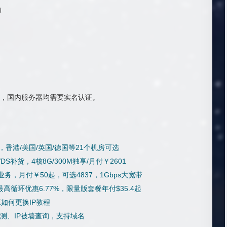
底）
，国内服务器均需要实名认证。
/月起，香港/美国/英国/德国等21个机房可选
DS补货，4核8G/300M独享/月付￥2601
k业务，月付￥50起，可选4837，1Gbps大宽带
高循环优惠6.77%，限量版套餐年付$35.4起
如何更换IP教程
检测、IP被墙查询，支持域名