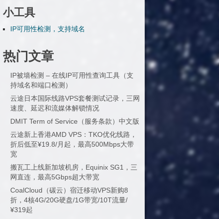
小工具
IP可用性检测，支持域名
热门文章
IP被墙检测 – 在线IP可用性查询工具（支
持域名和端口检测）
云途日本国际线路VPS套餐测试记录，三网
速度、延迟和流媒体解锁情况
DMIT Term of Service（服务条款）中文版
云途新上香港AMD VPS：TKO优化线路，
折后低至¥19.8/月起，最高500Mbps大带
宽
搬瓦工上线新加坡机房，Equinix SG1，三
网直连，最高5Gbps超大带宽
CoalCloud（碳云）宿迁移动VPS新购8
折，4核4G/20G硬盘/1G带宽/10T流量/
¥319起