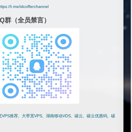
ttps://t.me/idcofferchannel
QQ群（全员禁言）
VPS推荐
,
大带宽VPS
,
湖南移动VDS
,
碳云
,
碳云优惠码
,
碳