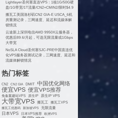
Lightlayer圣何塞直连VPS：1核1G/50G硬
盘/1G带宽/1T流量/CN2+CMIN2/限时$4.9
搬瓦工美国洛杉矶CN2 GIA-E USCA_6机
房重测记录，三网速度、延迟和流媒体解
锁情况
云途新上深圳电信AMD 9950X云服务器，
优惠后89.6/月起，可选无限流量或1Gbps
大带宽
NoSLA Cloud圣何塞SJC-PRE中国直连优
化VPS服务器测试记录，三网速度、延迟和
流媒体解锁情况
热门标签
中国优化网络
DMIT
CN2
CN2 GIA
便宜VPS
便宜VPS推荐
原生IP VPS
免备案建站VPS
原生IP
大带宽VPS
搬瓦工
搬瓦工VPS
无限流量
搬瓦工优惠码
新加坡VPS
日本VPS
日本VPS推荐
欧洲VPS