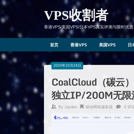
跳
到
VPS收割者
内
容
香港VPS/美国VPS/日本VPS真实评测与限时优惠
首页
香港VPS
美国VPS
日
2024年10月24日
CoalCloud（碳
独立IP/200M无限
By
Jayden
移动网络服务器
0 评