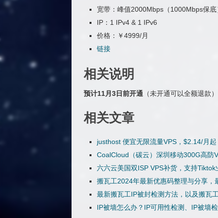
宽带：峰值2000Mbps（1000Mbps保
IP：1 IPv4 & 1 IPv6
价格：￥4999/月
链接
相关说明
预计11月3日前开通
（未开通可以全额退款）
相关文章
justhost 便宜无限流量VPS，$2.14
CoalCloud（碳云）深圳移动300G高防V
六六云美国双ISP VPS补货，支持Tikto
搬瓦工2024年最新优惠码整理与分享，最
最新搬瓦工IP被封检测方法，以及搬瓦工
IP被墙怎么办？IP可用性检测、IP被墙