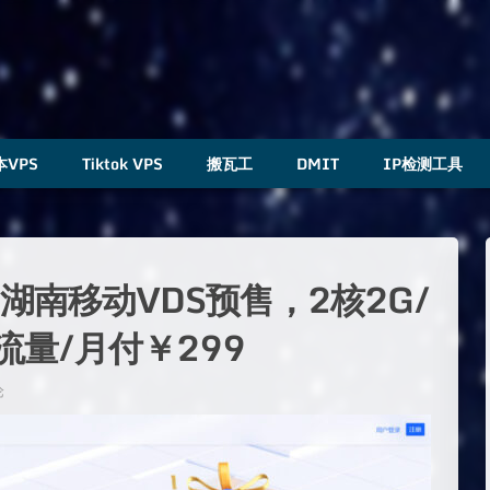
本VPS
Tiktok VPS
搬瓦工
DMIT
IP检测工具
云）湖南移动VDS预售，2核2G/
流量/月付￥299
论