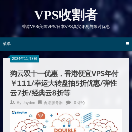
跳
到
VPS收割者
内
容
香港VPS/美国VPS/日本VPS真实评测与限时优惠
菜单
2024年11月8日
狗云双十一优惠，香港便宜VPS年付
￥111/幸运大转盘抽5折优惠/弹性
云7折/经典云8折等
By
Jayden
香港服务器
0 评论