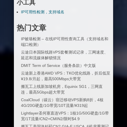
小工具
IP可用性检测，支持域名
热门文章
IP被墙检测 – 在线IP可用性查询工具（支持域名和
端口检测）
云途日本国际线路VPS套餐测试记录，三网速度、
延迟和流媒体解锁情况
DMIT Term of Service（服务条款）中文版
云途新上香港AMD VPS：TKO优化线路，折后低至
¥19.8/月起，最高500Mbps大带宽
搬瓦工上线新加坡机房，Equinix SG1，三网直
连，最高5Gbps超大带宽
CoalCloud（碳云）宿迁移动VPS新购8折，4核
4G/20G硬盘/1G带宽/10T流量/¥319起
Lightlayer圣何塞直连VPS：1核1G/50G硬盘/1G带
宽/1T流量/CN2+CMIN2/限时$4.9
搬瓦工美国洛杉矶CN2 GIA-E USCA_6机房重测记