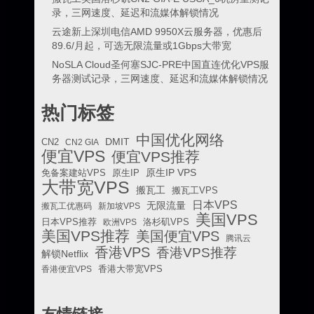
录，三网速度、延迟和流媒体解锁情况
云途新上深圳电信AMD 9950X云服务器，优惠后
89.6/月起，可选无限流量或1Gbps大带宽
NoSLA Cloud圣何塞SJC-PRE中国直连优化VPS服
务器测试记录，三网速度、延迟和流媒体解锁情况
热门标签
中国优化网络
DMIT
CN2
CN2 GIA
便宜VPS
便宜VPS推荐
原生IP VPS
免备案建站VPS
原生IP
大带宽VPS
搬瓦工
搬瓦工VPS
日本VPS
无限流量
搬瓦工优惠码
新加坡VPS
美国VPS
日本VPS推荐
欧洲VPS
洛杉矶VPS
美国VPS推荐
美国便宜VPS
腾讯云
香港VPS
香港VPS推荐
解锁Netflix
香港便宜VPS
香港大带宽VPS
友情链接